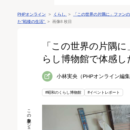
PHPオンライン
くらし
「この世界の片隅に」ファンの
た“戦後の生活”
画像8 枚目
「この世界の片隅に
らし博物館で体感した
小林実央（PHPオンライン編
#昭和のくらし博物館
#イベントレポート
この記事をシェア