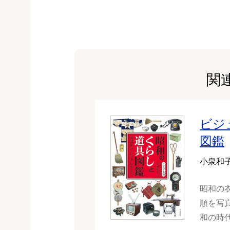
関
ビジ
図鑑
小泉和
昭和の
順を写
和の時