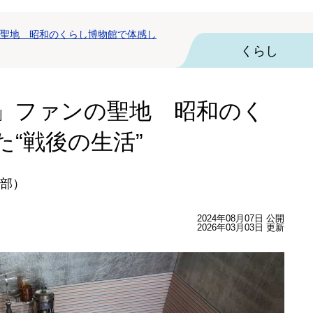
聖地 昭和のくらし博物館で体感し
くらし
」ファンの聖地 昭和のく
“戦後の生活”
集部）
2024年08月07日 公開
2026年03月03日 更新