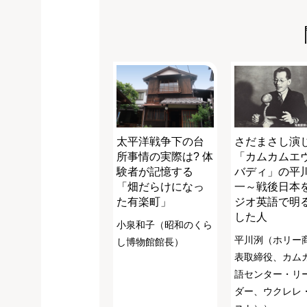
太平洋戦争下の台
さだまさし演
所事情の実際は? 体
「カムカムエ
験者が記憶する
バディ」の平
「畑だらけになっ
一～戦後日本
た有楽町」
ジオ英語で明
した人
小泉和子（昭和のくら
平川洌（ホリー
し博物館館長）
表取締役、カム
語センター・リ
ダー、ウクレレ