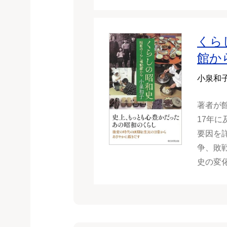
くら
館か
小泉和
著者が
17年
要因を
争、敗
史の変