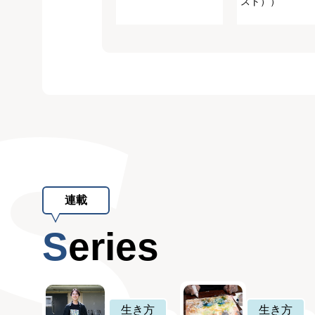
スト））
連載
Series
生き方
生き方