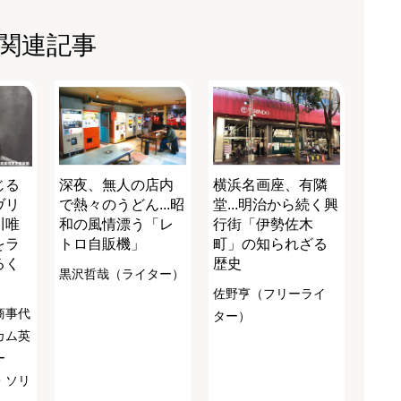
関連記事
じる
深夜、無人の店内
横浜名画座、有隣
ヴリ
で熱々のうどん...昭
堂...明治から続く興
川唯
和の風情漂う「レ
行街「伊勢佐木
をラ
トロ自販機」
町」の知られざる
るく
歴史
黒沢哲哉（ライター）
佐野亨（フリーライ
商事代
ター）
カム英
ー
・ソリ