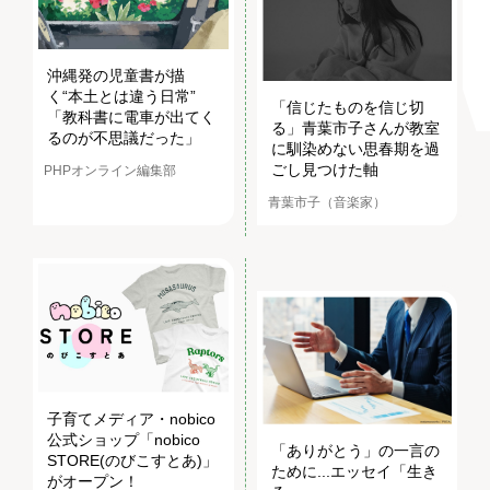
沖縄発の児童書が描
く“本土とは違う日常”
「信じたものを信じ切
「教科書に電車が出てく
る」青葉市子さんが教室
るのが不思議だった」
に馴染めない思春期を過
ごし見つけた軸
PHPオンライン編集部
青葉市子（音楽家）
子育てメディア・nobico
公式ショップ「nobico
「ありがとう」の一言の
STORE(のびこすとあ)」
ために...エッセイ「生き
がオープン！