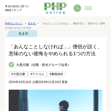
本当の自分に気づく
WEBメディア
PHPオンライン
生き方
「あんなことしなければ...」僧侶が説く、意味のない後悔
をやめられる1つの方法
生き方
「あんなことしなければ...」僧侶が説く、
意味のない後悔をやめられる1つの方法
大愚元勝（住職・慈光グループ会長）
#大愚元勝
#アスコム
#書籍抜粋
2024年10月16日 公開
2024年12月16日 更新