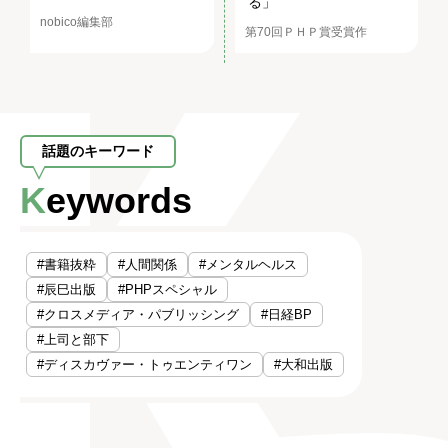
る」
nobico編集部
第70回ＰＨＰ賞受賞作
話題のキーワード
Keywords
#書籍抜粋
#人間関係
#メンタルヘルス
#辰巳出版
#PHPスペシャル
#クロスメディア・パブリッシング
#日経BP
#上司と部下
#ディスカヴァー・トゥエンティワン
#大和出版