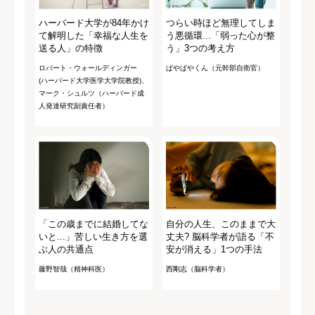
ハーバード大学が84年かけ
つらい時ほど無理してしま
て解明した「幸福な人生を
う悪循環...「弱った心が整
送る人」の特徴
う」3つの考え方
ロバート・ウォールディンガー
ぱやぱやくん（元幹部自衛官）
(ハーバード大学医学大学院教授)、
マーク・シュルツ（ハーバード成
人発達研究副責任者）
「この歳までに結婚してな
自分の人生、このままで大
いと...」苦しい生き方を選
丈夫? 脳科学者が語る「不
ぶ人の共通点
安が消える」1つの手法
藤野智哉（精神科医）
西剛志（脳科学者）