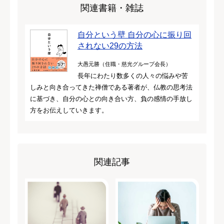
関連書籍・雑誌
自分という壁 自分の心に振り回
されない29の方法
大愚元勝（住職・慈光グループ会長）
長年にわたり数多くの人々の悩みや苦
しみと向き合ってきた禅僧である著者が、仏教の思考法
に基づき、自分の心との向き合い方、負の感情の手放し
方をお伝えしていきます。
関連記事