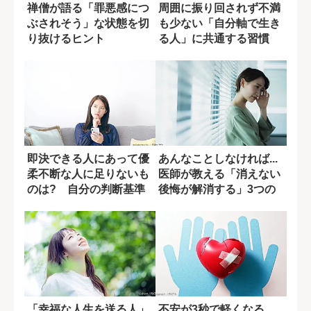
禅僧が語る「罪悪感につ
周囲に振り回されず不満
ぶされそう」な状態を切
も少ない「自分軸で生き
り抜けるヒント
る人」に共通する習慣
即決できる人にあって優
あんなことしなければ...
柔不断な人に足りないも
医師が教える「消えない
のは? 自分の判断基準
後悔が解消する」3つの
がわかる5つの...
質問
「幸福な人生を送る人」
不安が3秒で軽くなる