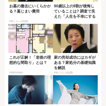
お墓の撤去にいくらかか
90歳以上の9割が後悔し
る？墓じまい費用
ていることは? 調査で見
えた「人生を不幸にする
原因」
PR(くらしの話題)
これが正解！「老後の理
家の売却成功にはカギが
想的な間取り」とは？
ある？家処分の基礎知識
を解説
PR(ROOMS)
PR(くらしの話題)