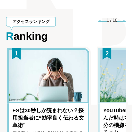
1
/
10
アクセスランキング
Ranking
1
2
ESは30秒しか読まれない？採
YouTub
用担当者に“効率良く伝わる文
んだ時は本
章術”
分の機嫌を