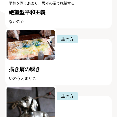
平和を願うあまり、思考の沼で絶望する
絶望型平和主義
なかむた
生き方
描き屑の瞬き
いのうえまりこ
生き方