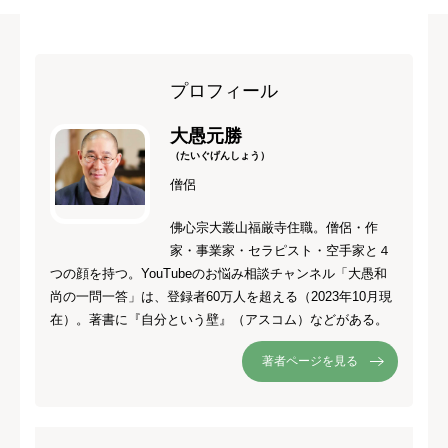
プロフィール
大愚元勝
（たいぐげんしょう）
僧侶
佛心宗大叢山福厳寺住職。僧侶・作
家・事業家・セラピスト・空手家と４
つの顔を持つ。YouTubeのお悩み相談チャンネル「大愚和
尚の一問一答」は、登録者60万人を超える（2023年10月現
在）。著書に『自分という壁』（アスコム）などがある。
著者ページを見る