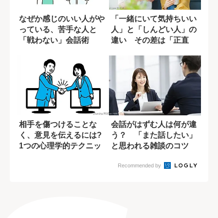
なぜか感じのいい人がや
「一緒にいて気持ちいい
っている、苦手な人と
人」と「しんどい人」の
「戦わない」会話術
違い その差は「正直
さ」だった
相手を傷つけることな
会話がはずむ人は何が違
く、意見を伝えるには?
う？ 「また話したい」
1つの心理学的テクニッ
と思われる雑談のコツ
ク
Recommended by