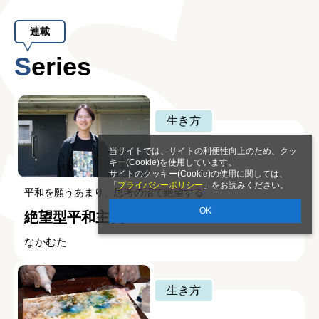
連載
Series
生き方
当サイトでは、サイトの利便性向上のため、クッ
キー(Cookie)を使用しています。
サイトのクッキー(Cookie)の使用に関しては、
「
プライバシーポリシー
」をお読みください。
平和を願うあまり、思考の沼で絶望する
OK
絶望型平和主義
なかむた
生き方