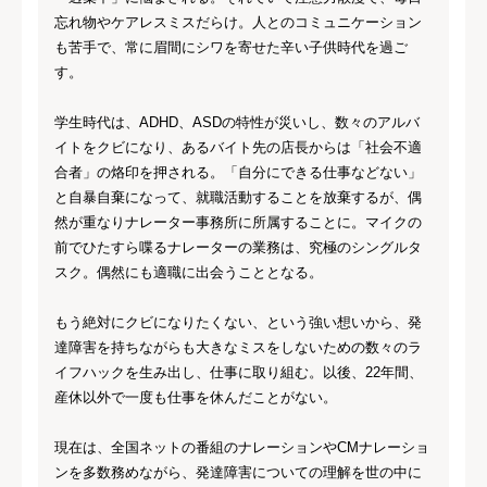
忘れ物やケアレスミスだらけ。人とのコミュニケーション
も苦手で、常に眉間にシワを寄せた辛い子供時代を過ご
す。
学生時代は、ADHD、ASDの特性が災いし、数々のアルバ
イトをクビになり、あるバイト先の店長からは「社会不適
合者」の烙印を押される。「自分にできる仕事などない」
と自暴自棄になって、就職活動することを放棄するが、偶
然が重なりナレーター事務所に所属することに。マイクの
前でひたすら喋るナレーターの業務は、究極のシングルタ
スク。偶然にも適職に出会うこととなる。
もう絶対にクビになりたくない、という強い想いから、発
達障害を持ちながらも大きなミスをしないための数々のラ
イフハックを生み出し、仕事に取り組む。以後、22年間、
産休以外で一度も仕事を休んだことがない。
現在は、全国ネットの番組のナレーションやCMナレーショ
ンを多数務めながら、発達障害についての理解を世の中に