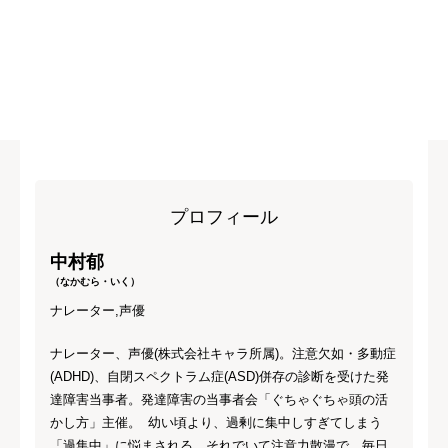
プロフィール
中村郁
（なかむら・いく）
ナレーター,声優
ナレーター、声優(株式会社キャラ所属)。注意欠如・多動症
(ADHD)、自閉スペクトラム症(ASD)併存の診断を受けた発
達障害当事者。発達障害の当事者会「ぐちゃぐちゃ頭の活
かし方」主催。 幼い頃より、過剰に集中しすぎてしまう
「過集中」に悩まされる。それでいて注意力散漫で、毎日