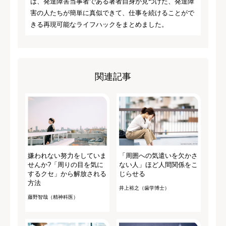
は、発達障害当事者である著者自身が見つけた、発達障
害の人たちが簡単に真似できて、仕事を続けることがで
きる再現可能なライフハックをまとめました。
関連記事
嫌われない努力をしていま
「周囲への気遣いを欠かさ
せんか?「周りの目を気に
ない人」ほど人間関係をこ
するクセ」から解放される
じらせる
方法
井上裕之（歯学博士）
藤野智哉（精神科医）