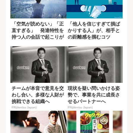
「空気が読めない」「正
「他人を信じすぎて損ば
直すぎる」 発達特性を
かりする人」が、相手と
持つ人の会話で起こりが
の距離感を掴むコツ
ちな問題
チームが本音で意見を交
現状を疑い問いかける姿
わし合い、多様な人財が
勢で、事業を共に成長さ
挑戦できる組織へ
せるパートナーへ
PR(dentsu Japan)
PR(dentsu Japan)