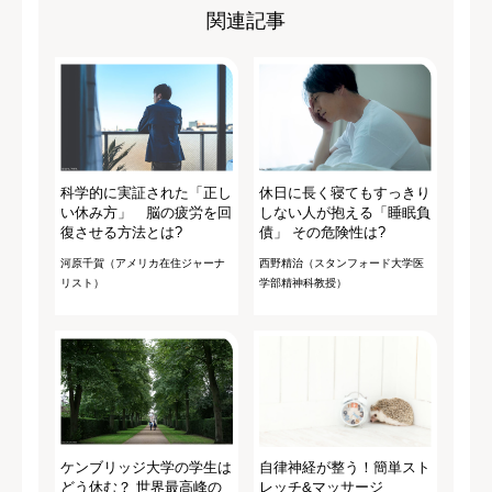
関連記事
科学的に実証された「正し
休日に長く寝てもすっきり
い休み方」 脳の疲労を回
しない人が抱える「睡眠負
復させる方法とは?
債」 その危険性は?
河原千賀（アメリカ在住ジャーナ
西野精治（スタンフォード大学医
リスト）
学部精神科教授）
ケンブリッジ大学の学生は
自律神経が整う！簡単スト
どう休む？ 世界最高峰の
レッチ&マッサージ