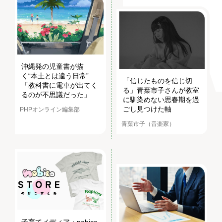
沖縄発の児童書が描
く“本土とは違う日常”
「信じたものを信じ切
「教科書に電車が出てく
る」青葉市子さんが教室
るのが不思議だった」
に馴染めない思春期を過
ごし見つけた軸
PHPオンライン編集部
青葉市子（音楽家）
子育てメディア・nobico