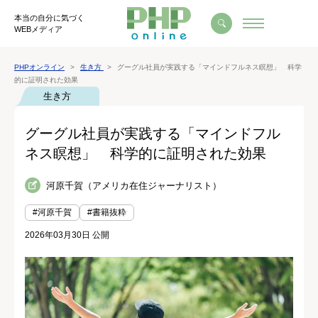
本当の自分に気づく
WEBメディア
PHPオンライン
生き方
グーグル社員が実践する「マインドフルネス瞑想」 科学
的に証明された効果
生き方
グーグル社員が実践する「マインドフル
ネス瞑想」 科学的に証明された効果
河原千賀（アメリカ在住ジャーナリスト）
#河原千賀
#書籍抜粋
2026年03月30日 公開