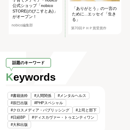
公式ショップ「nobico
「ありがとう」の一言の
STORE(のびこすとあ)」
ために...エッセイ「生き
がオープン！
る」
nobico編集部
第70回ＰＨＰ賞受賞作
話題のキーワード
Keywords
#書籍抜粋
#人間関係
#メンタルヘルス
#辰巳出版
#PHPスペシャル
#クロスメディア・パブリッシング
#上司と部下
#日経BP
#ディスカヴァー・トゥエンティワン
#大和出版