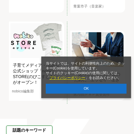
青葉市子（音楽家）
当サイトでは、サイトの利便性向上のため、クッ
子育てメディア・nobico
キー(Cookie)を使用しています。
公式ショップ「nobico
サイトのクッキー(Cookie)の使用に関しては、
「ありがとう」の一言の
STORE(のびこすとあ)」
「
プライバシーポリシー
」をお読みください。
ために...エッセイ「生き
がオープン！
る」
OK
nobico編集部
第70回ＰＨＰ賞受賞作
話題のキーワード