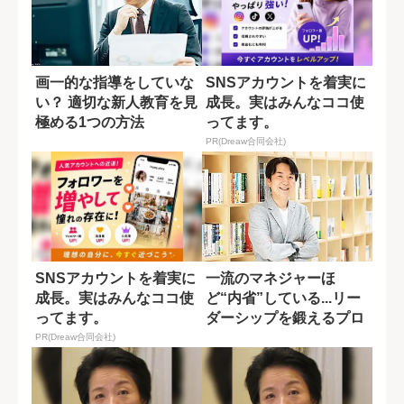
画一的な指導をしていな
SNSアカウントを着実に
い？ 適切な新人教育を見
成長。実はみんなココ使
極める1つの方法
ってます。
PR(Dreaw合同会社)
SNSアカウントを着実に
一流のマネジャーほ
成長。実はみんなココ使
ど“内省”している...リー
ってます。
ダーシップを鍛えるプロ
セス
PR(Dreaw合同会社)