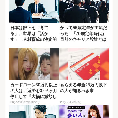
日本は部下を「育て
かつて55歳定年が主流だ
る」、世界は「活か
った...「70歳定年時代」
す」 人材育成の決定的
目前のキャリア設計とは
な違い
カードローン50万円以上
もらえる年金25万円以下
の人は、返済を3～6ヶ月
の人が知るべき事
停止して『大幅に減額し
てから返済...
PR(渋谷法務総合事務所)
PR(くらしの話題)