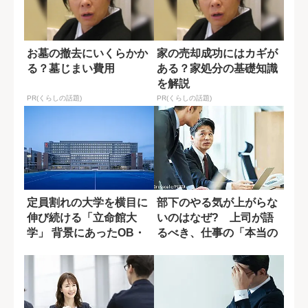
お墓の撤去にいくらかか
家の売却成功にはカギが
る？墓じまい費用
ある？家処分の基礎知識
を解説
PR(くらしの話題)
PR(くらしの話題)
定員割れの大学を横目に
部下のやる気が上がらな
伸び続ける「立命館大
いのはなぜ? 上司が語
学」 背景にあったOB・
るべき、仕事の「本当の
OGの愛校心
意味」