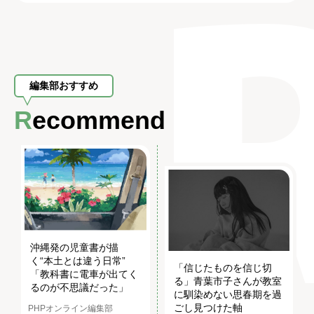
編集部おすすめ
Recommend
沖縄発の児童書が描
く“本土とは違う日常”
「信じたものを信じ切
「教科書に電車が出てく
る」青葉市子さんが教室
るのが不思議だった」
に馴染めない思春期を過
ごし見つけた軸
PHPオンライン編集部