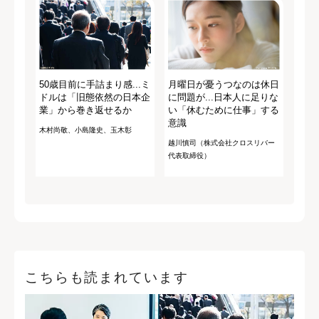
50歳目前に手詰まり感...ミ
月曜日が憂うつなのは休日
ドルは「旧態依然の日本企
に問題が...日本人に足りな
業」から巻き返せるか
い「休むために仕事」する
意識
木村尚敬、小島隆史、玉木彰
越川慎司（株式会社クロスリバー
代表取締役）
こちらも読まれています