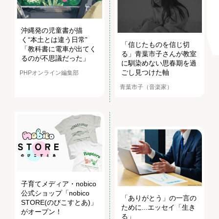
沖縄発の児童書が描
く“本土とは違う日常”
「信じたものを信じ切
「教科書に電車が出てく
る」青葉市子さんが教室
るのが不思議だった」
に馴染めない思春期を過
ごし見つけた軸
PHPオンライン編集部
青葉市子（音楽家）
子育てメディア・nobico
公式ショップ「nobico
「ありがとう」の一言の
STORE(のびこすとあ)」
ために...エッセイ「生き
がオープン！
る」