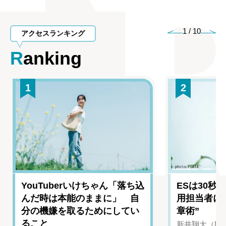
1
/
10
アクセスランキング
Ranking
1
2
YouTuberいけちゃん「落ち込
ESは30秒
んだ時は本能のままに」 自
用担当者に
分の機嫌を取るためにしてい
章術”
ること
新井翔太（NIN