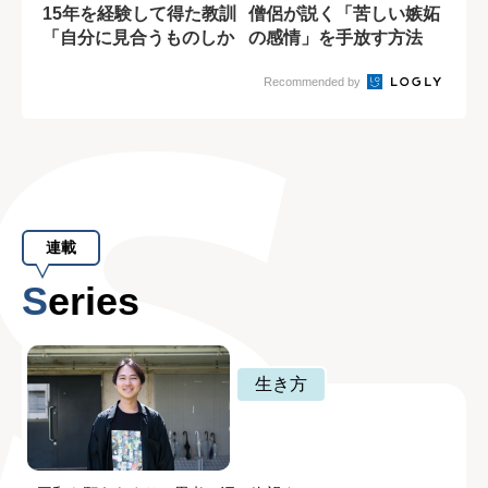
15年を経験して得た教訓
僧侶が説く「苦しい嫉妬
「自分に見合うものしか
の感情」を手放す方法
来ないのが人...
Recommended by
連載
Series
生き方