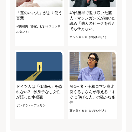
「運のいい人」がよく使う
40代後半で返り咲いた芸
言葉
人・マシンガンズが抱いた
諦め「他人のピークを羨ん
和田裕美（作家、ビジネスコンサ
でも仕方ない」
ルタント）
マシンガンズ（お笑い芸人）
ドイツ人は「孤独死」を恐
M-1王者・令和ロマン髙比
れない? 独身子なし女性
良くるまさんが考える「す
が語った幸福観
ぐに伸びる人」の確かな条
件
サンドラ・ヘフェリン
髙比良くるま（お笑い芸人）