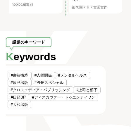
nobico編集部
第70回ＰＨＰ賞受賞作
話題のキーワード
Keywords
#書籍抜粋
#人間関係
#メンタルヘルス
#辰巳出版
#PHPスペシャル
#クロスメディア・パブリッシング
#上司と部下
#日経BP
#ディスカヴァー・トゥエンティワン
#大和出版