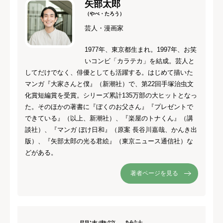
矢部太郎
（やべ・たろう）
芸人・漫画家
1977年、東京都生まれ。1997年、お笑
いコンビ「カラテカ」を結成。芸人と
してだけでなく、俳優としても活躍する。はじめて描いた
マンガ『大家さんと僕』（新潮社）で、第22回手塚治虫文
化賞短編賞を受賞。シリーズ累計135万部の大ヒットとなっ
た。そのほかの著書に『ぼくのお父さん』『プレゼントで
できている』（以上、新潮社）、『楽屋のトナくん』（講
談社）、『マンガ ぼけ日和』（原案 長谷川嘉哉、かんき出
版）、『矢部太郎の光る君絵』（東京ニュース通信社）な
どがある。
著者ページを見る