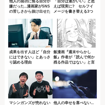
他人の成功に焦る自分が
「自分は運がいい」と思
嫌だった...漫画家がSNS
えば現実に? セルフイ
の苦しさから抜け出せた
メージを書き替える3つ
理由
の方法
成果を出す人ほど「自分
飯漫画『週末やらかし
にはできない」とあっさ
飯』作者が「読んで何か
り認める理由
残る作品ではない」と言
い切る背景
マシンガンズが売れない
他人の幸せを喜べない...