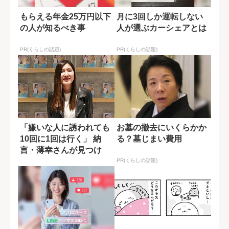
もらえる年金25万円以下
月に3回しか運転しない
の人が知るべき事
人が選ぶカーシェアとは
PR(くらしの話題)
PR(くらしの話題)
「嫌いな人に誘われても
お墓の撤去にいくらかか
10回に1回は行く」 納
る？墓じまい費用
言・薄幸さんが見つけ
た“無理しない...
PR(くらしの話題)