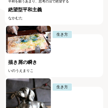
平和を願うあまり、思考の沼で絶望する
絶望型平和主義
なかむた
生き方
描き屑の瞬き
いのうえまりこ
生き方