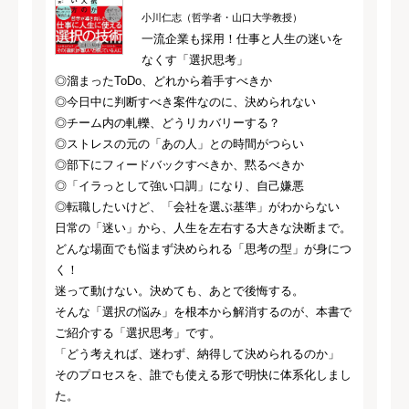
小川仁志（哲学者・山口大学教授）
一流企業も採用！仕事と人生の迷いを
なくす「選択思考」
◎溜まったToDo、どれから着手すべきか
◎今日中に判断すべき案件なのに、決められない
◎チーム内の軋轢、どうリカバリーする？
◎ストレスの元の「あの人」との時間がつらい
◎部下にフィードバックすべきか、黙るべきか
◎「イラっとして強い口調」になり、自己嫌悪
◎転職したいけど、「会社を選ぶ基準」がわからない
日常の「迷い」から、人生を左右する大きな決断まで。
どんな場面でも悩まず決められる「思考の型」が身につ
く！
迷って動けない。決めても、あとで後悔する。
そんな「選択の悩み」を根本から解消するのが、本書で
ご紹介する「選択思考」です。
「どう考えれば、迷わず、納得して決められるのか」
そのプロセスを、誰でも使える形で明快に体系化しまし
た。