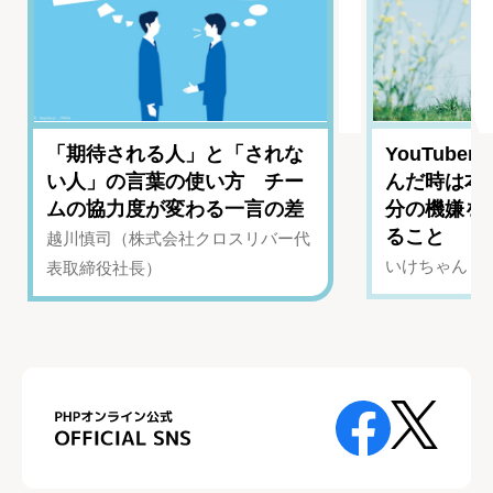
「期待される人」と「されな
YouTub
い人」の言葉の使い方 チー
んだ時は本
ムの協力度が変わる一言の差
分の機嫌を
ること
越川慎司（株式会社クロスリバー代
いけちゃん（Yo
表取締役社長）