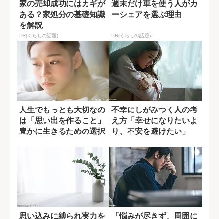
家の売却成功にはカギが
週末だけ車を使う人がカ
ある？家処分の基礎知識
ーシェアを選ぶ理由
を解説
PR(くらしの話題)
PR(くらしの話題)
人生でもっとも大切なの
不幸にしがみつく人の考
は「思い出を作ること」
え方「幸せになりたいよ
豊かに生きるための選択
り、不安を避けたい」
思い込みに縛られ実力を
「悩みが尽きず、周囲に