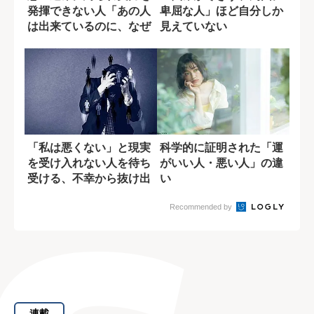
発揮できない人「あの人
卑屈な人」ほど自分しか
は出来ているのに、なぜ
見えていない
自分は...」
「私は悪くない」と現実
科学的に証明された「運
を受け入れない人を待ち
がいい人・悪い人」の違
受ける、不幸から抜け出
い
せない末路
Recommended by
連載