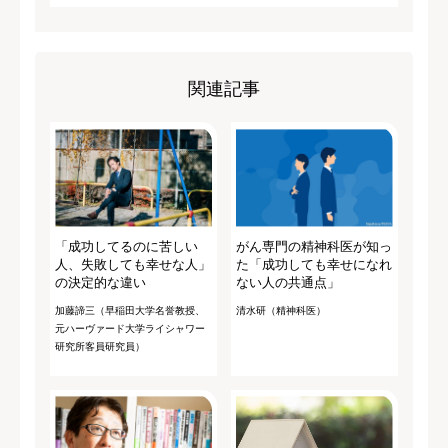
関連記事
「成功してるのに苦しい
がん専門の精神科医が知っ
人、失敗しても幸せな人」
た「成功しても幸せになれ
の決定的な違い
ない人の共通点」
加藤諦三（早稲田大学名誉教授、
清水研（精神科医）
元ハーヴァード大学ライシャワー
研究所客員研究員）