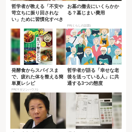
哲学者が教える「不安や
お墓の撤去にいくらかか
苛立ちに振り回されな
る？墓じまい費用
い」ために習慣化すべき
こと
PR(くらしの話題)
発酵食からスパイスま
哲学者が語る「幸せな老
で、疲れた体を整える簡
後を送っている人」に共
単夏レシピ
通する3つの態度
PR(マガジンハウス)