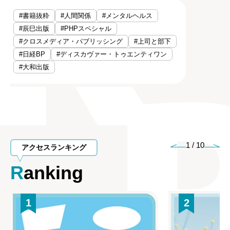
#書籍抜粋
#人間関係
#メンタルヘルス
#辰巳出版
#PHPスペシャル
#クロスメディア・パブリッシング
#上司と部下
#日経BP
#ディスカヴァー・トゥエンティワン
#大和出版
1
/
10
アクセスランキング
Ranking
1
2