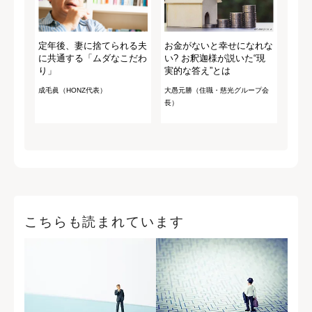
定年後、妻に捨てられる夫
お金がないと幸せになれな
に共通する「ムダなこだわ
い? お釈迦様が説いた“現
り」
実的な答え”とは
成毛眞（HONZ代表）
大愚元勝（住職・慈光グループ会
長）
こちらも読まれています