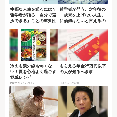
幸福な人生を送るには？
哲学者が問う、定年後の
哲学者が語る「自分で選
「成果を上げない人生」
択できる」ことの重要性
に価値はないと言えるの
か?
冷えも紫外線も怖くな
もらえる年金25万円以下
い！夏を心地よく過ごす
の人が知るべき事
簡単レシピ
PR(マガジンハウス)
PR(くらしの話題)