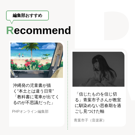
編集部おすすめ
Recommend
沖縄発の児童書が描
く“本土とは違う日常”
「信じたものを信じ切
「教科書に電車が出てく
る」青葉市子さんが教室
るのが不思議だった」
に馴染めない思春期を過
ごし見つけた軸
PHPオンライン編集部
青葉市子（音楽家）