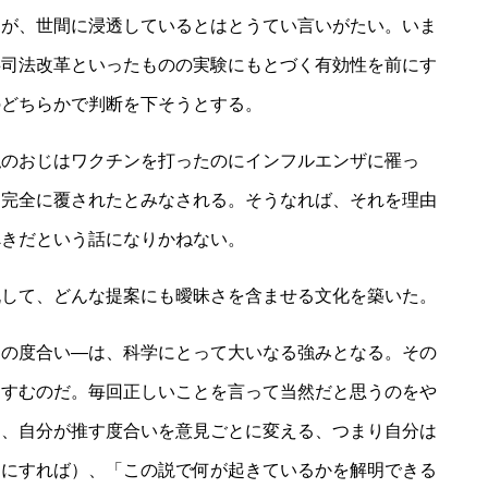
るが、世間に浸透しているとはとうてい言いがたい。いま
事司法改革といったものの実験にもとづく有効性を前にす
のどちらかで判断を下そうとする。
私のおじはワクチンを打ったのにインフルエンザに罹っ
は完全に覆されたとみなされる。そうなれば、それを理由
べきだという話になりかねない。
脱して、どんな提案にも曖昧さを含ませる文化を築いた。
さの度合い―は、科学にとって大いなる強みとなる。その
にすむのだ。毎回正しいことを言って当然だと思うのをや
に、自分が推す度合いを意見ごとに変える、つまり自分は
うにすれば）、「この説で何が起きているかを解明できる