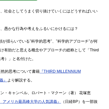
て、社会としてうまく切り抜けていくにはどうすればいい
ぎ、愚かな行為や考えをふるいにかけるには？
が揺らいでいる"科学的思考"、"科学的アプローチ"が何
有効だと思える概念やアプローチの総称として「Third
／3Ｍ思考）」と名付けた。
蓋然的思考について書籍
『THIRD MILLENNIUM
講義』
より解説する。
ン・キャンベル、ロバート・マクーン（著） 花塚恵
NKING アメリカ最高峰大学の人気講義』
（日経BP）を一部抜