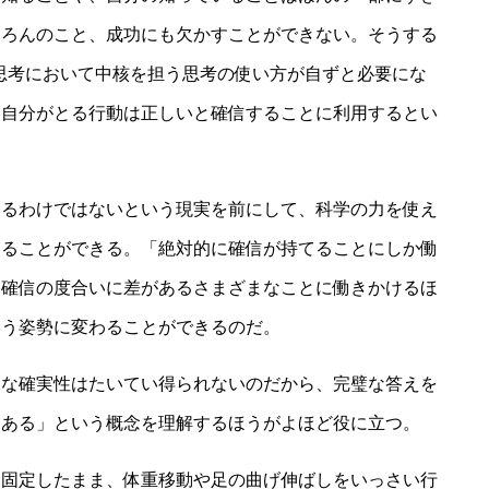
ちろんのこと、成功にも欠かすことができない。そうする
思考において中核を担う思考の使い方が自ずと必要にな
、自分がとる行動は正しいと確信することに利用するとい
いるわけではないという現実を前にして、科学の力を使え
えることができる。「絶対的に確信が持てることにしか働
「確信の度合いに差があるさまざまなことに働きかけるほ
いう姿勢に変わることができるのだ。
的な確実性はたいてい得られないのだから、完璧な答えを
ろある」という概念を理解するほうがよほど役に立つ。
を固定したまま、体重移動や足の曲げ伸ばしをいっさい行