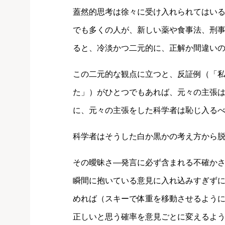
蓋然的思考は徐々に受け入れられてはい
でも多くの人が、新しい薬や食事法、刑
ると、冷淡かつ二元的に、正解か間違い
この二元的な観点に立つと、反証例（「
た」）がひとつでもあれば、元々の主張
に、元々の主張をした科学者は恥じ入る
科学者はそうした白か黒かの考え方から
その曖昧さ―発言に必ず含まれる不確か
瞬間に抱いている意見に入れ込みすぎず
めれば（スキーで体重を移動させるよう
正しいと思う確率を意見ごとに変えるよ