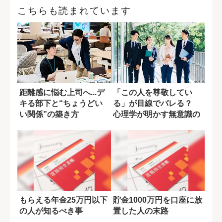
こちらも読まれています
距離感に悩む上司へ...デ
「この人を尊敬してい
キる部下と“ちょうどい
る」が目線でバレる？
い関係”の築き方
心理学が明かす無意識の
サイン
もらえる年金25万円以下
貯金1000万円を口座に放
の人が知るべき事
置した人の末路