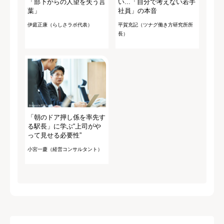
「部下からの人望を失う言
い...「自分で考えない若手
葉」
社員」の本音
伊庭正康（らしさラボ代表）
平賀充記（ツナグ働き方研究所所
長）
「朝のドア押し係を率先す
る駅長」に学ぶ“上司がや
って見せる必要性”
小宮一慶（経営コンサルタント）