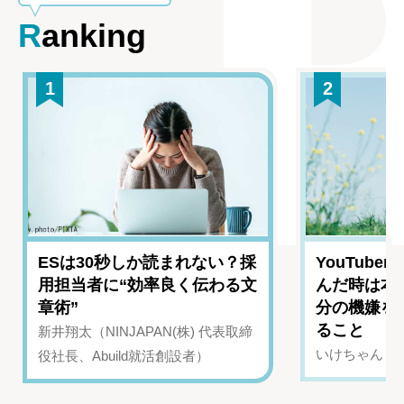
Ranking
1
2
ESは30秒しか読まれない？採
YouTub
用担当者に“効率良く伝わる文
んだ時は本
章術”
分の機嫌を
ること
新井翔太（NINJAPAN(株) 代表取締
いけちゃん（Yo
役社長、Abuild就活創設者）