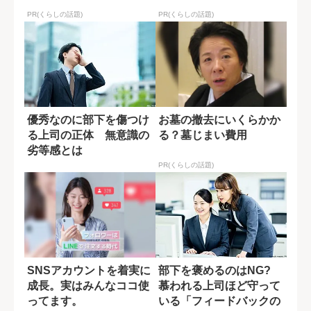
PR(くらしの話題)
PR(くらしの話題)
優秀なのに部下を傷つけ
お墓の撤去にいくらかか
る上司の正体 無意識の
る？墓じまい費用
劣等感とは
PR(くらしの話題)
SNSアカウントを着実に
部下を褒めるのはNG?
成長。実はみんなココ使
慕われる上司ほど守って
ってます。
いる「フィードバックの