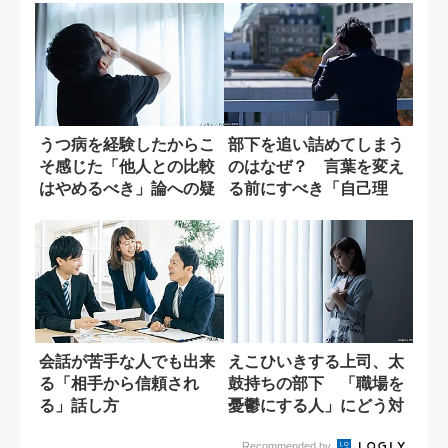
うつ病を経験したからこ
部下を追い詰めてしまう
そ感じた「他人との比較
のはなぜ？ 言葉を変え
はやめるべき」論への疑
る前にすべき「自己理
問
解」
会話が苦手な人でも出来
えこひいきする上司、太
る「相手から信頼され
鼓持ちの部下 「職場を
る」話し方
憂鬱にする人」にどう対
処する？
Recommended by