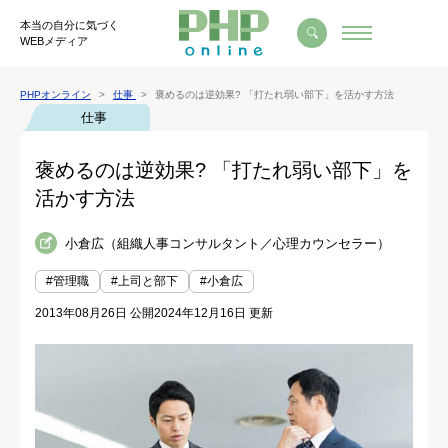
本当の自分に気づく
WEBメディア
PHPオンライン
仕事
褒めるのは逆効果? 「打たれ弱い部下」を活かす方法
仕事
褒めるのは逆効果? 「打たれ弱い部下」を
活かす方法
小倉広（組織人事コンサルタント／心理カウンセラー）
#管理職
#上司と部下
#小倉広
2013年08月26日 公開
2024年12月16日 更新