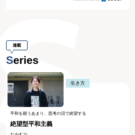
連載
Series
生き方
平和を願うあまり、思考の沼で絶望する
絶望型平和主義
なかむた