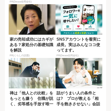
鉄則」
PR(Dreaw合同会社)
家の売却成功にはカギが
SNSアカウントを着実に
ある？家処分の基礎知識
成長。実はみんなココ使
を解説
ってます。
PR(くらしの話題)
PR(Dreaw合同会社)
禅は「他人との比較」を
話がうまい人の条件と
もっとも嫌う 住職が説
は? プロが教える「相
く、劣等感を手放す唯一
手を飽きさせない」会話
の方法
のスキル