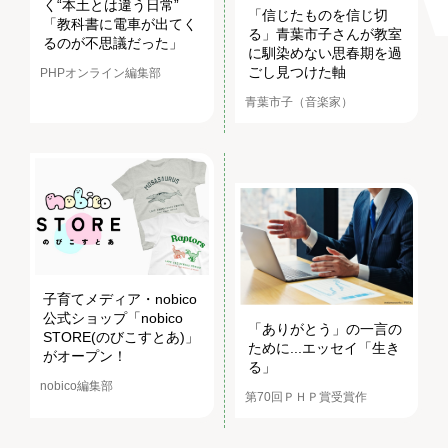
く“本土とは違う日常”
「信じたものを信じ切
「教科書に電車が出てく
る」青葉市子さんが教室
るのが不思議だった」
に馴染めない思春期を過
ごし見つけた軸
PHPオンライン編集部
青葉市子（音楽家）
子育てメディア・nobico
公式ショップ「nobico
「ありがとう」の一言の
STORE(のびこすとあ)」
ために...エッセイ「生き
がオープン！
る」
nobico編集部
第70回ＰＨＰ賞受賞作