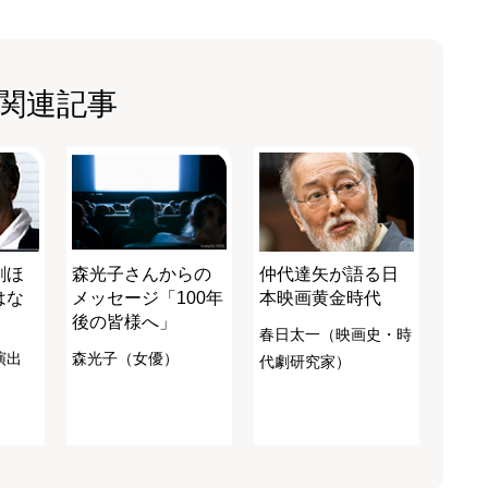
関連記事
劇ほ
森光子さんからの
仲代達矢が語る日
はな
メッセージ「100年
本映画黄金時代
後の皆様へ」
春日太一（映画史・時
演出
森光子（女優）
代劇研究家）