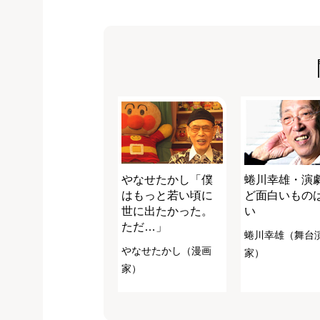
やなせたかし「僕
蜷川幸雄・演
はもっと若い頃に
ど面白いもの
世に出たかった。
い
ただ…」
蜷川幸雄（舞台
やなせたかし（漫画
家）
家）