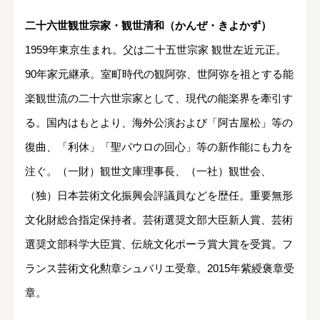
二十六世観世宗家・観世清和（かんぜ・きよかず）
1959年東京生まれ。父は二十五世宗家 観世左近元正。
90年家元継承。室町時代の観阿弥、世阿弥を祖とする能
楽観世流の二十六世宗家として、現代の能楽界を牽引す
る。国内はもとより、海外公演および「阿古屋松」等の
復曲、「利休」「聖パウロの回心」等の新作能にも力を
注ぐ。（一財）観世文庫理事長、（一社）観世会、
（独）日本芸術文化振興会評議員などを歴任。重要無形
文化財総合指定保持者。芸術選奨文部大臣新人賞、芸術
選奨文部科学大臣賞、伝統文化ポーラ賞大賞を受賞。フ
ランス芸術文化勲章シュバリエ受章。2015年紫綬褒章受
章。