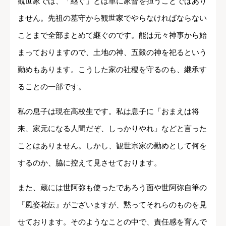
観世家では、「継ぐ」とは単に家督を担うことではあり
ません。先祖の墓守から観世家でやらなければならない
ことまで全部まとめて継ぐのです。能は元々神事から始
まっておりますので、土地の神、五穀の神を祀るという
勤めもあります。こうした家の社稷を守るのも、継承す
ることの一部です。
私の息子は現在高校生です。私は息子に「おまえは将
来、家元になる人間だぞ、しっかりやれ」などと言った
ことはありません。しかし、観世宗家の勤めとして何を
するのか、脇に控えて見させております。
また、蔵には世阿弥も使ったであろう面や世阿弥自筆の
『風姿花伝』がございますが、黙ってそれらのものを見
せております。そのようなことの中で、責任感を育んで