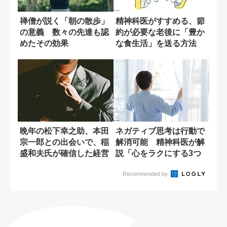
禅僧が説く「朝の散歩」
精神科医がすすめる、節
の意義 数々の先達も認
約が必要な老後に「豊か
めたその効果
な食生活」を送る方法
晩年の松下幸之助、本田
ネガティブ思考は行動で
宗一郎との出会いで、稲
解消可能 精神科医が解
盛和夫氏が確信した経営
説「心をラクにする3つ
者のあるべき姿
の方法」
Recommended by