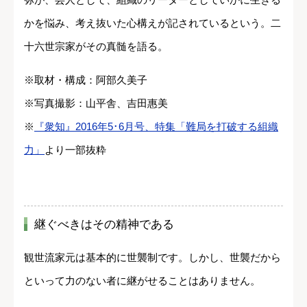
かを悩み、考え抜いた心構えが記されているという。二
十六世宗家がその真髄を語る。
※取材・構成：阿部久美子
※写真撮影：山平舎、吉田惠美
※
『衆知』2016年5･6月号、特集「難局を打破する組織
力」
より一部抜粋
継ぐべきはその精神である
観世流家元は基本的に世襲制です。しかし、世襲だから
といって力のない者に継がせることはありません。