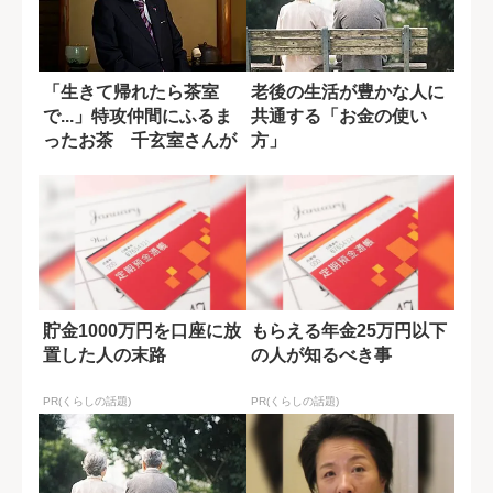
「生きて帰れたら茶室
老後の生活が豊かな人に
で...」特攻仲間にふるま
共通する「お金の使い
ったお茶 千玄室さんが
方」
忘れられない...
貯金1000万円を口座に放
もらえる年金25万円以下
置した人の末路
の人が知るべき事
PR(くらしの話題)
PR(くらしの話題)