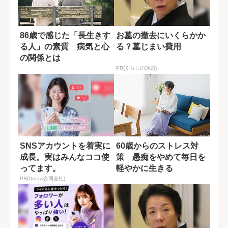
86歳で感じた「長生きす
お墓の撤去にいくらかか
る人」の素質 病気と心
る？墓じまい費用
の関係とは
PR(くらしの話題)
SNSアカウントを着実に
60歳からのストレス対
成長。実はみんなココ使
策 愚痴をやめて毎日を
ってます。
軽やかに生きる
PR(Dreaw合同会社)