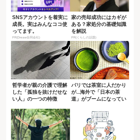
SNSアカウントを着実に
家の売却成功にはカギが
成長。実はみんなココ使
ある？家処分の基礎知識
ってます。
を解説
PR(Dreaw合同会社)
PR(くらしの話題)
哲学者が親の介護で理解
パリでは茶室に人だかり
した「孤独を抜けだせな
が...海外で「日本の茶
い人」の一つの特徴
道」がブームになってい
る理由