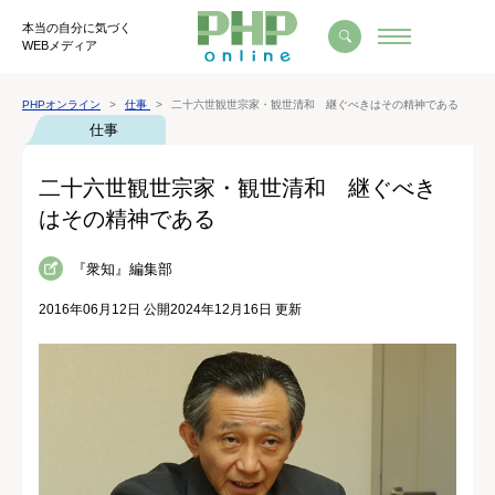
本当の自分に気づく
WEBメディア
PHPオンライン
仕事
二十六世観世宗家・観世清和 継ぐべきはその精神である
仕事
二十六世観世宗家・観世清和 継ぐべき
はその精神である
『衆知』編集部
2016年06月12日 公開
2024年12月16日 更新