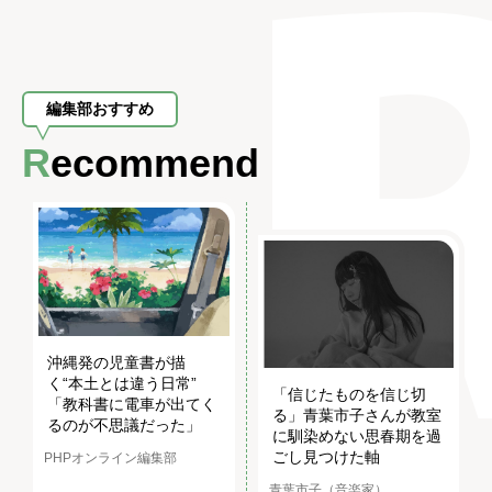
編集部おすすめ
Recommend
沖縄発の児童書が描
く“本土とは違う日常”
「信じたものを信じ切
「教科書に電車が出てく
る」青葉市子さんが教室
るのが不思議だった」
に馴染めない思春期を過
ごし見つけた軸
PHPオンライン編集部
青葉市子（音楽家）