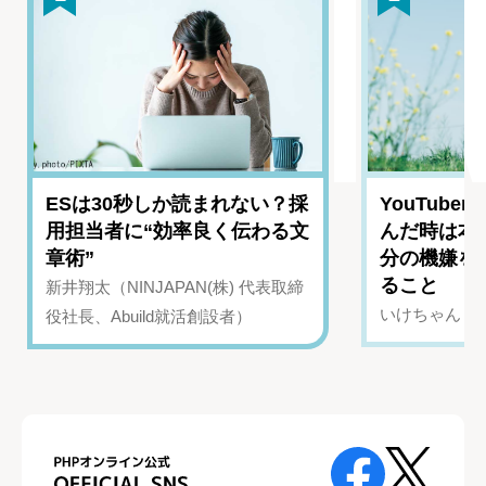
ESは30秒しか読まれない？採
YouTub
用担当者に“効率良く伝わる文
んだ時は本
章術”
分の機嫌を
ること
新井翔太（NINJAPAN(株) 代表取締
いけちゃん（Yo
役社長、Abuild就活創設者）