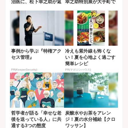
治医に、松下幸之助が返
幸之助特別展が大手町で
した最期の言葉
開催
事例から学ぶ『特権アク
冷えも紫外線も怖くな
セス管理』
い！夏を心地よく過ごす
簡単レシピ
PR(KeeperSecurity)
PR(マガジンハウス)
哲学者が語る「幸せな老
炭酸水やお茶をアレン
後を送っている人」に共
ジ！夏の水分補給【クロ
通する3つの態度
ワッサン】