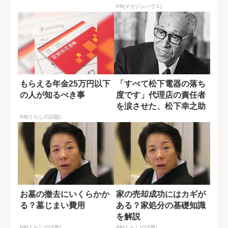
PR(マガジンハウス)
もらえる年金25万円以下
「すべて松下電器の落ち
の人が知るべき事
度です」代理店の責任者
を涙させた、松下幸之助
の謝罪
PR(くらしの話題)
お墓の撤去にいくらかか
家の売却成功にはカギが
る？墓じまい費用
ある？家処分の基礎知識
を解説
PR(くらしの話題)
PR(くらしの話題)