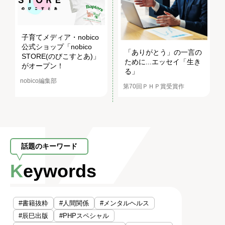
子育てメディア・nobico
公式ショップ「nobico
「ありがとう」の一言の
STORE(のびこすとあ)」
ために...エッセイ「生き
がオープン！
る」
nobico編集部
第70回ＰＨＰ賞受賞作
話題のキーワード
Keywords
#書籍抜粋
#人間関係
#メンタルヘルス
#辰巳出版
#PHPスペシャル