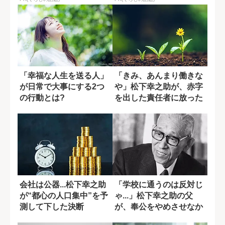
「幸福な人生を送る人」
「きみ、あんまり働きな
が日常で大事にする2つ
や」松下幸之助が、赤字
の行動とは?
を出した責任者に放った
言葉の真意
会社は公器...松下幸之助
「学校に通うのは反対じ
が“都心の人口集中”を予
ゃ...」松下幸之助の父
測して下した決断
が、奉公をやめさせなか
った理由