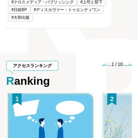
#クロスメディア・パブリッシング
#上司と部下
#日経BP
#ディスカヴァー・トゥエンティワン
#大和出版
1
/
10
アクセスランキング
Ranking
1
2