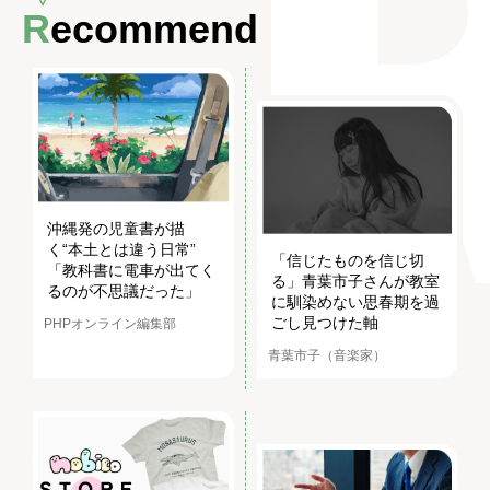
Recommend
沖縄発の児童書が描
く“本土とは違う日常”
「信じたものを信じ切
「教科書に電車が出てく
る」青葉市子さんが教室
るのが不思議だった」
に馴染めない思春期を過
ごし見つけた軸
PHPオンライン編集部
青葉市子（音楽家）