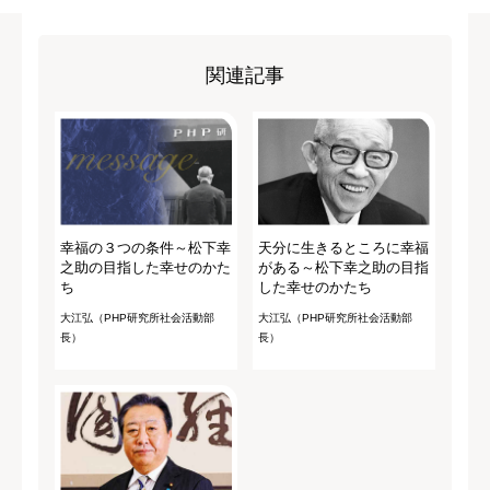
関連記事
幸福の３つの条件～松下幸
天分に生きるところに幸福
之助の目指した幸せのかた
がある～松下幸之助の目指
ち
した幸せのかたち
大江弘（PHP研究所社会活動部
大江弘（PHP研究所社会活動部
長）
長）