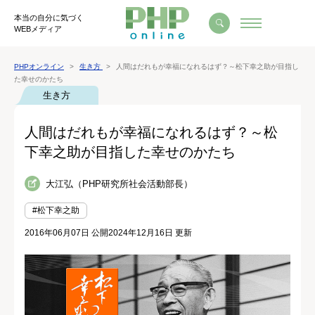
本当の自分に気づく
WEBメディア
PHPオンライン
生き方
人間はだれもが幸福になれるはず？～松下幸之助が目指し
た幸せのかたち
生き方
人間はだれもが幸福になれるはず？～松
下幸之助が目指した幸せのかたち
大江弘（PHP研究所社会活動部長）
#松下幸之助
2016年06月07日 公開
2024年12月16日 更新