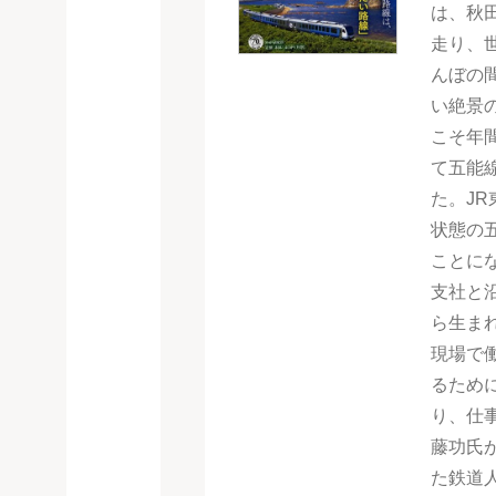
は、秋
走り、
んぼの
い絶景
こそ年
て五能
た。J
状態の
ことに
支社と
ら生ま
現場で
るため
り、仕
藤功氏
た鉄道