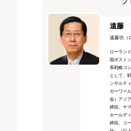
プ
遠藤 
遠藤功（
ローラン
国ボストン
系戦略コ
として、
ンサルテ
ガーワー
会）アジ
締役。ヤ
ホールディ
締役。コ
化』（以