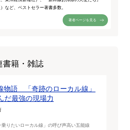
版）など、ベストセラー著書多数。
著者ページを見る
連書籍・雑誌
線物語 「奇跡のローカル線」
んだ最強の現場力
著
一乗りたいローカル線」の呼び声高い五能線