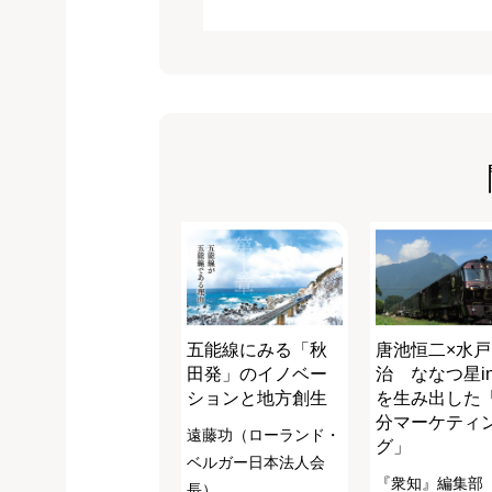
五能線にみる「秋
唐池恒二×水
田発」のイノベー
治 ななつ星i
ションと地方創生
を生み出した
分マーケティ
遠藤功（ローランド・
グ」
ベルガー日本法人会
『衆知』編集部
長）