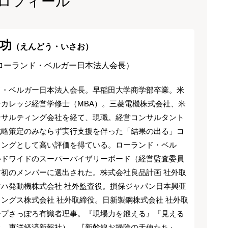
ロフィール
功
（えんどう・いさお）
ローランド・ベルガー日本法人会長）
ド・ベルガー日本法人会長。早稲田大学商学部卒業。米
カレッジ経営学修士（MBA）。三菱電機株式会社、米
ンサルティング会社を経て、現職。経営コンサルタント
戦略策定のみならず実行支援を伴った「結果の出る」コ
ィングとして高い評価を得ている。ローランド・ベル
ルドワイドのスーパーバイザリーボード（経営監査委員
ア初のメンバーに選出された。株式会社良品計画 社外取
マハ発動機株式会社 社外監査役。損保ジャパン日本興亜
ングス株式会社 社外取締役。日新製鋼株式会社 社外取
ープさっぽろ有識者理事。『現場力を鍛える』『見える
上、東洋経済新報社）、『新幹線お掃除の天使たち』