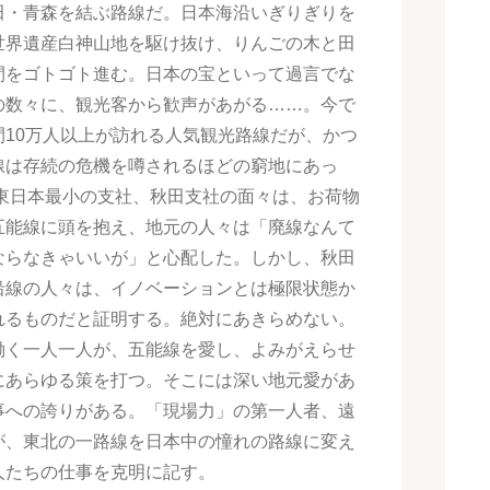
田・青森を結ぶ路線だ。日本海沿いぎりぎりを
世界遺産白神山地を駆け抜け、りんごの木と田
間をゴトゴト進む。日本の宝といって過言でな
の数々に、観光客から歓声があがる……。今で
間10万人以上が訪れる人気観光路線だが、かつ
線は存続の危機を噂されるほどの窮地にあっ
R東日本最小の支社、秋田支社の面々は、お荷物
五能線に頭を抱え、地元の人々は「廃線なんて
ならなきゃいいが」と心配した。しかし、秋田
沿線の人々は、イノベーションとは極限状態か
れるものだと証明する。絶対にあきらめない。
働く一人一人が、五能線を愛し、よみがえらせ
にあらゆる策を打つ。そこには深い地元愛があ
事への誇りがある。「現場力」の第一人者、遠
が、東北の一路線を日本中の憧れの路線に変え
人たちの仕事を克明に記す。