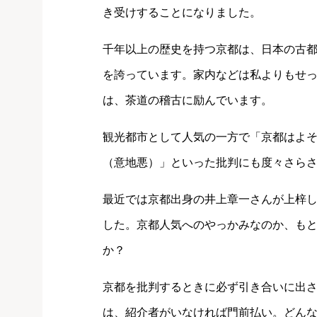
き受けすることになりました。
千年以上の歴史を持つ京都は、日本の古
を誇っています。家内などは私よりもせ
は、茶道の稽古に励んでいます。
観光都市として人気の一方で「京都はよ
（意地悪）」といった批判にも度々さら
最近では京都出身の井上章一さんが上梓
した。京都人気へのやっかみなのか、も
か？
京都を批判するときに必ず引き合いに出
は、紹介者がいなければ門前払い。どん