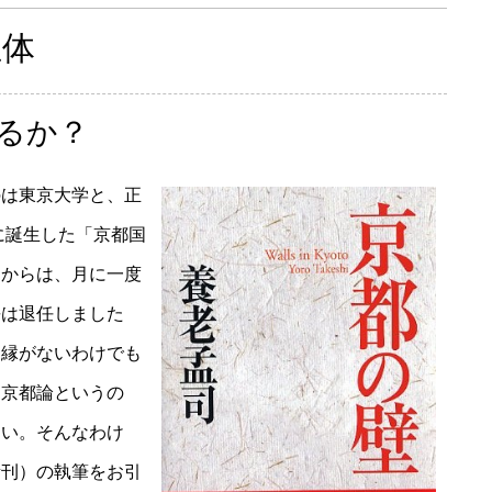
正体
るか？
のは東京大学と、正
に誕生した「京都国
てからは、月に一度
長は退任しました
ら縁がないわけでも
た京都論というの
ない。そんなわけ
所刊）の執筆をお引