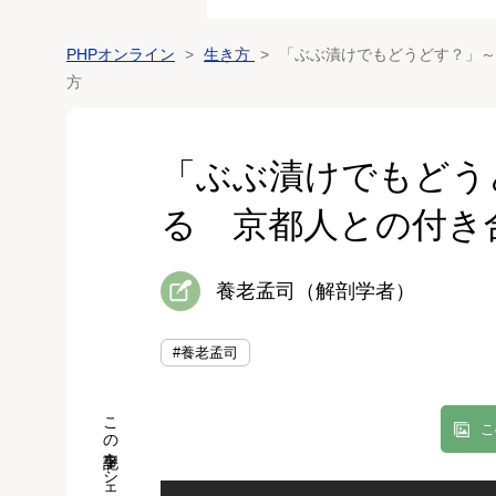
PHPオンライン
生き方
「ぶぶ漬けでもどうどす？」～
方
「ぶぶ漬けでもどう
る 京都人との付き
養老孟司（解剖学者）
#養老孟司
この記事をシェア
こ