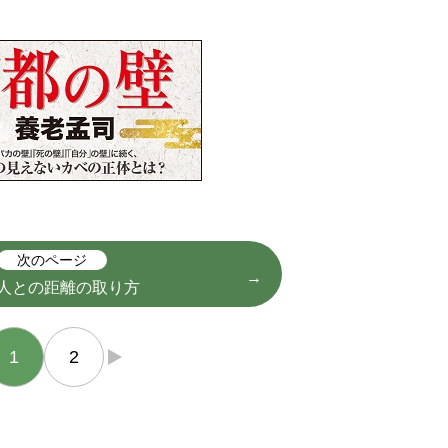
次のページ
人との距離の取り方
1
2
→