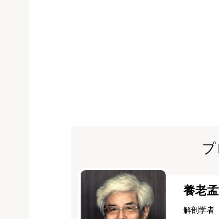
プ
養老孟
解剖学者