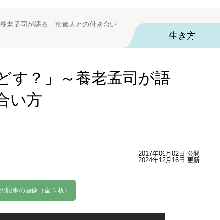
養老孟司が語る 京都人との付き合い
生き方
どす？」～養老孟司が語
合い方
2017年06月02日 公開
2024年12月16日 更新
の記事の画像（全 3 枚）