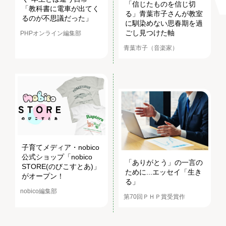
「信じたものを信じ切
「教科書に電車が出てく
る」青葉市子さんが教室
るのが不思議だった」
に馴染めない思春期を過
ごし見つけた軸
PHPオンライン編集部
青葉市子（音楽家）
子育てメディア・nobico
公式ショップ「nobico
「ありがとう」の一言の
STORE(のびこすとあ)」
ために...エッセイ「生き
がオープン！
る」
nobico編集部
第70回ＰＨＰ賞受賞作