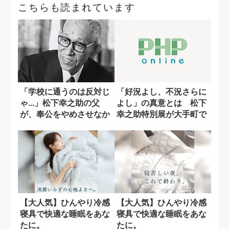
こちらも読まれています
「学校に通うのは反対じ
「好況よし、不況さらに
ゃ...」松下幸之助の父
よし」の真意とは 松下
が、奉公をやめさせなか
幸之助特別展が大手町で
った理由
開催
【大人気】ひんやり冷感
【大人気】ひんやり冷感
寝具で快適な睡眠をあな
寝具で快適な睡眠をあな
たに。
たに。