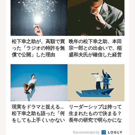
松下幸之助が、高額で買
晩年の松下幸之助、本田
った「ラジオの特許を無
宗一郎との出会いで、稲
償で公開」した理由
盛和夫氏が確信した経営
者のあるべき姿
現実をドラマと捉える...
リーダーシップは持って
松下幸之助も語った「何
生まれたもので決まる？
をしても上手くいかない
長年の研究で明らかにな
状況」の乗...
ったこと
Recommended by