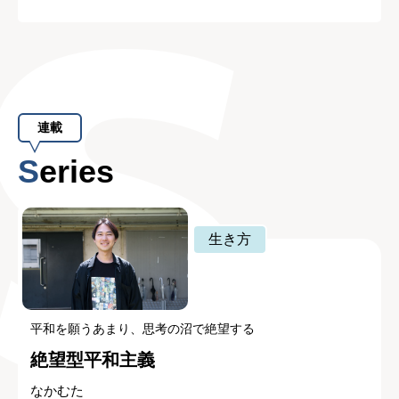
連載
Series
生き方
平和を願うあまり、思考の沼で絶望する
絶望型平和主義
なかむた