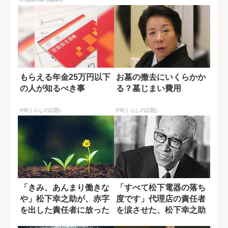
もらえる年金25万円以下
お墓の撤去にいくらかか
の人が知るべき事
る？墓じまい費用
PR(くらしの話題)
PR(くらしの話題)
「きみ、あんまり働きな
「すべて松下電器の落ち
や」松下幸之助が、赤字
度です」代理店の責任者
を出した責任者に放った
を涙させた、松下幸之助
言葉の真意
の謝罪