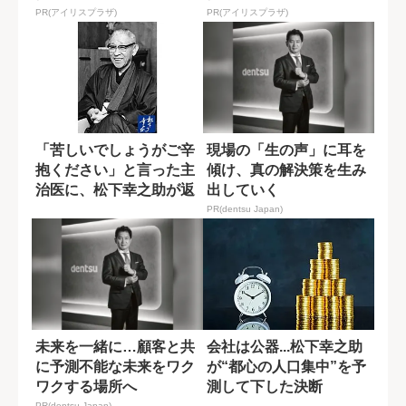
PR(アイリスプラザ)
PR(アイリスプラザ)
「苦しいでしょうがご辛
現場の「生の声」に耳を
抱ください」と言った主
傾け、真の解決策を生み
治医に、松下幸之助が返
出していく
した最期の言葉
PR(dentsu Japan)
未来を一緒に…顧客と共
会社は公器...松下幸之助
に予測不能な未来をワク
が“都心の人口集中”を予
ワクする場所へ
測して下した決断
PR(dentsu Japan)