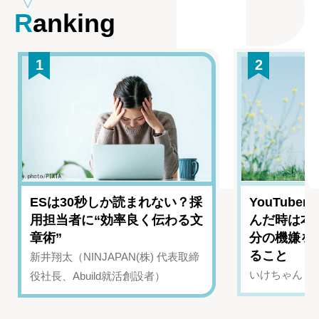
Ranking
1
2
ESは30秒しか読まれない？採
YouTub
用担当者に“効率良く伝わる文
んだ時は本
章術”
分の機嫌を
ること
新井翔太（NINJAPAN(株) 代表取締
いけちゃん（Yo
役社長、Abuild就活創設者）