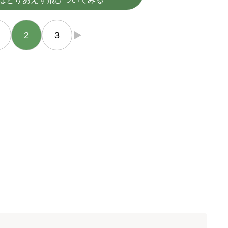
2
3
→