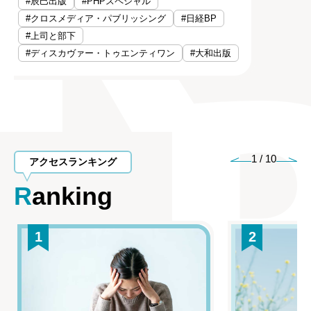
#辰巳出版
#PHPスペシャル
#クロスメディア・パブリッシング
#日経BP
#上司と部下
#ディスカヴァー・トゥエンティワン
#大和出版
1
/
10
アクセスランキング
Ranking
1
2