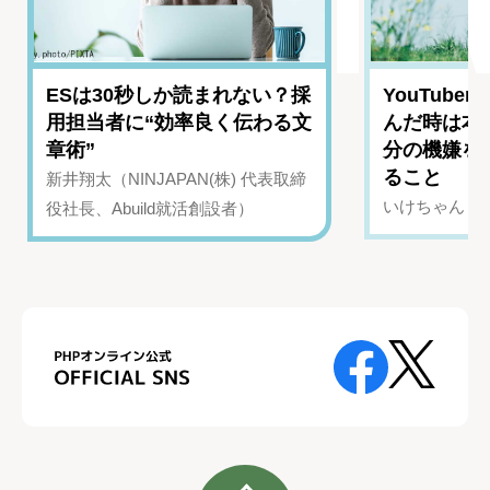
ESは30秒しか読まれない？採
YouTub
用担当者に“効率良く伝わる文
んだ時は本
章術”
分の機嫌を
ること
新井翔太（NINJAPAN(株) 代表取締
いけちゃん（Yo
役社長、Abuild就活創設者）