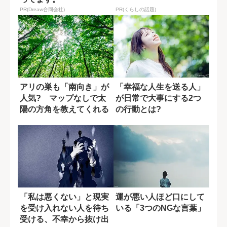
PR(Dreaw合同会社)
PR(くらしの話題)
アリの巣も「南向き」が
「幸福な人生を送る人」
人気? マップなしで太
が日常で大事にする2つ
陽の方角を教えてくれる
の行動とは?
自然の神秘
「私は悪くない」と現実
運が悪い人ほど口にして
を受け入れない人を待ち
いる「3つのNGな言葉」
受ける、不幸から抜け出