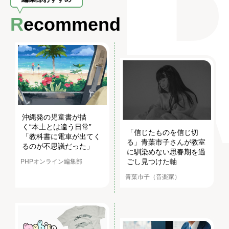
Recommend
沖縄発の児童書が描
く“本土とは違う日常”
「信じたものを信じ切
「教科書に電車が出てく
る」青葉市子さんが教室
るのが不思議だった」
に馴染めない思春期を過
ごし見つけた軸
PHPオンライン編集部
青葉市子（音楽家）