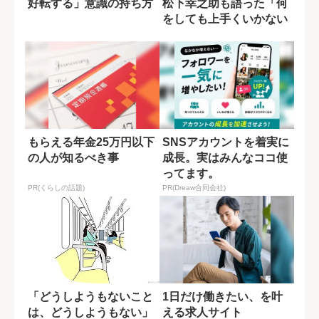
好転する」意識の持ち方
松下幸之助も語った「何
をしても上手くいかない
状況」の乗...
もらえる年金25万円以下
SNSアカウントを着実に
の人が知るべき事
成長。実はみんなココ使
ってます。
PR(くらしの話題)
PR(Dreaw合同会社)
「どうしようもないこと
1日だけ働きたい、を叶
は、どうしようもない」
える求人サイト