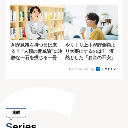
せない末路
AIが意識を持つ日は来
やりくり上手が貯金額よ
る？ “人類の脅威論”に冷
り大事にするのは? 漠
静な一石を投じる一冊
然とした「お金の不安」
の解消法
Recommended by
連載
Series