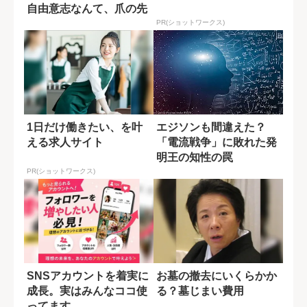
自由意志なんて、爪の先
ほどしかないの...
PR(ショットワークス)
1日だけ働きたい、を叶
エジソンも間違えた？
える求人サイト
「電流戦争」に敗れた発
明王の知性の罠
PR(ショットワークス)
SNSアカウントを着実に
お墓の撤去にいくらかか
成長。実はみんなココ使
る？墓じまい費用
ってます。