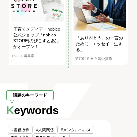
子育てメディア・nobico
公式ショップ「nobico
「ありがとう」の一言の
STORE(のびこすとあ)」
ために...エッセイ「生き
がオープン！
る」
nobico編集部
第70回ＰＨＰ賞受賞作
話題のキーワード
Keywords
#書籍抜粋
#人間関係
#メンタルヘルス