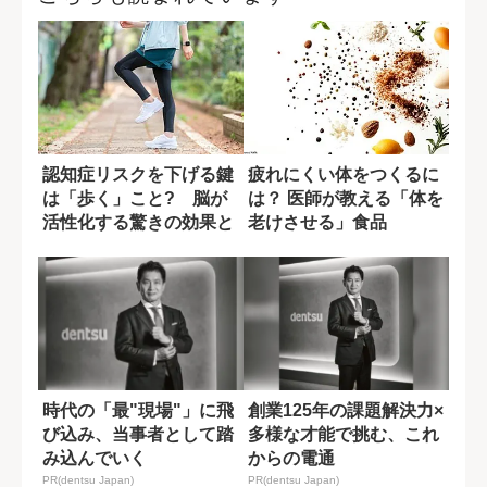
認知症リスクを下げる鍵
疲れにくい体をつくるに
は「歩く」こと? 脳が
は？ 医師が教える「体を
活性化する驚きの効果と
老けさせる」食品
は
時代の「最"現場"」に飛
創業125年の課題解決力×
び込み、当事者として踏
多様な才能で挑む、これ
み込んでいく
からの電通
PR(dentsu Japan)
PR(dentsu Japan)