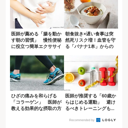
医師が薦める「腸を動か
朝食抜き×遅い食事は突
す朝の習慣」 慢性便秘
然死リスク増！血管を守
に役立つ簡単エクササイ
る「バナナ1本」からの
ズ
新習慣
ひざの痛みを和らげる
医師が推奨する「60歳か
「コラーゲン」 医師が
らはじめる運動」 避け
教える効果的な摂取の方
るべきトレーニングも...
法
Recommended by