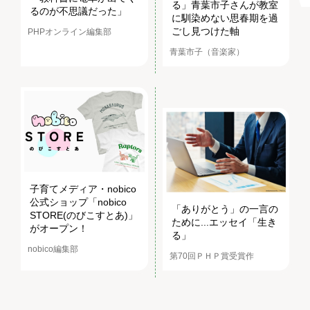
る」青葉市子さんが教室
るのが不思議だった」
に馴染めない思春期を過
ごし見つけた軸
PHPオンライン編集部
青葉市子（音楽家）
子育てメディア・nobico
公式ショップ「nobico
「ありがとう」の一言の
STORE(のびこすとあ)」
ために...エッセイ「生き
がオープン！
る」
nobico編集部
第70回ＰＨＰ賞受賞作