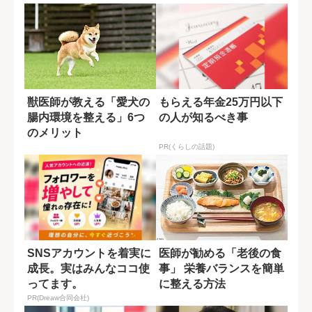
獣医師が教える「愛犬の
もらえる年金25万円以下
腸内環境を整える」6つ
の人が知るべき事
のメリット
PR(くらしの話題)
SNSアカウントを着実に
医師が勧める「老後の食
成長。実はみんなココ使
事」 栄養バランスを簡単
ってます。
に整える方法
PR(Dreaw合同会社)