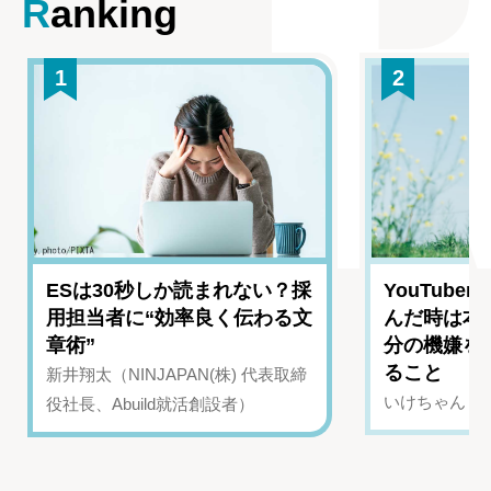
Ranking
1
2
ESは30秒しか読まれない？採
YouTub
用担当者に“効率良く伝わる文
んだ時は本
章術”
分の機嫌を
ること
新井翔太（NINJAPAN(株) 代表取締
いけちゃん（Yo
役社長、Abuild就活創設者）