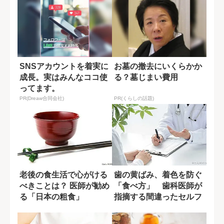
SNSアカウントを着実に
お墓の撤去にいくらかか
成長。実はみんなココ使
る？墓じまい費用
ってます。
PR(Dreaw合同会社)
PR(くらしの話題)
老後の食生活で心がける
歯の黄ばみ、着色を防ぐ
べきことは？ 医師が勧め
「食べ方」 歯科医師が
る「日本の粗食」
指摘する間違ったセルフ
ケアとは?