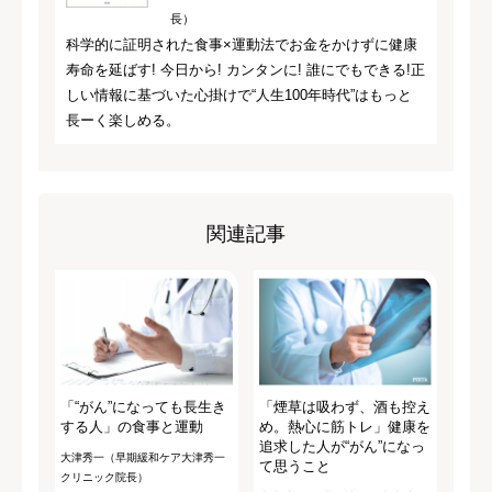
長）
科学的に証明された食事×運動法でお金をかけずに健康
寿命を延ばす! 今日から! カンタンに! 誰にでもできる!正
しい情報に基づいた心掛けで“人生100年時代”はもっと
長ーく楽しめる。
関連記事
「“がん”になっても長生き
「煙草は吸わず、酒も控え
する人」の食事と運動
め。熱心に筋トレ」健康を
追求した人が“がん”になっ
大津秀一（早期緩和ケア大津秀一
て思うこと
クリニック院長）