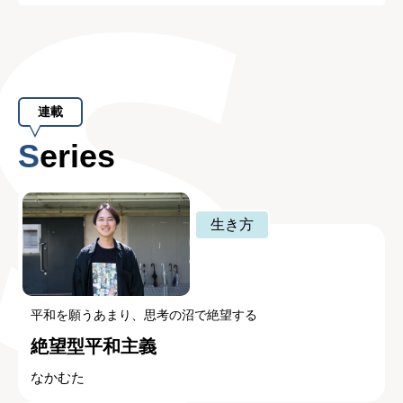
連載
Series
生き方
平和を願うあまり、思考の沼で絶望する
絶望型平和主義
なかむた