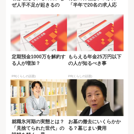
ぜ人手不足が起きるの
「半年で20名の求人応
か?
募」を集めた...
定期預金1000万を解約す
もらえる年金25万円以下
る人が増加？
の人が知るべき事
PR(くらしの話題)
PR(くらしの話題)
就職氷河期の実態とは？
お墓の撤去にいくらかか
「見捨てられた世代」の
る？墓じまい費用