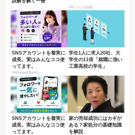
誤解を解く一冊
PR(くらしの話題)
SNSアカウントを着実に
学生1人に求人20社、大
成長。実はみんなココ使
学生の11倍「就職に強い
ってます。
工業高校の学生」
PR(Dreaw合同会社)
SNSアカウントを着実に
家の売却成功にはカギが
成長。実はみんなココ使
ある？家処分の基礎知識
ってます。
を解説