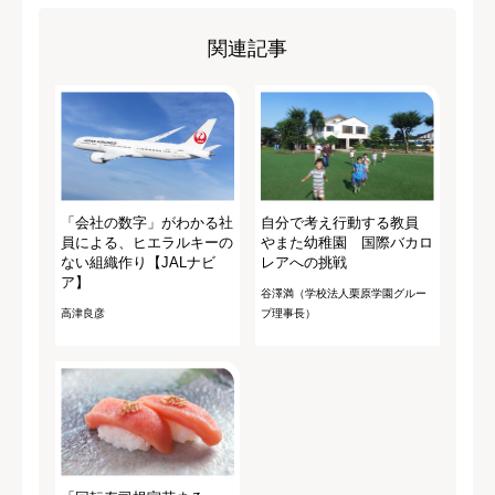
関連記事
「会社の数字」がわかる社
自分で考え行動する教員
員による、ヒエラルキーの
やまた幼稚園 国際バカロ
ない組織作り【JALナビ
レアへの挑戦
ア】
谷澤満（学校法人栗原学園グルー
高津良彦
プ理事長）