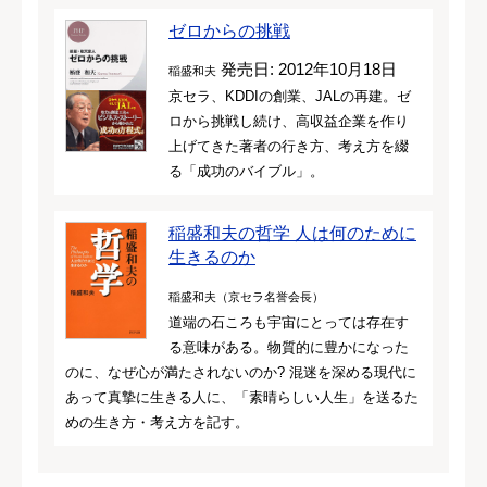
ゼロからの挑戦
発売日: 2012年10月18日
稲盛和夫
京セラ、KDDIの創業、JALの再建。ゼ
ロから挑戦し続け、高収益企業を作り
上げてきた著者の行き方、考え方を綴
る「成功のバイブル」。
稲盛和夫の哲学 人は何のために
生きるのか
稲盛和夫（京セラ名誉会長）
道端の石ころも宇宙にとっては存在す
る意味がある。物質的に豊かになった
のに、なぜ心が満たされないのか? 混迷を深める現代に
あって真摯に生きる人に、「素晴らしい人生」を送るた
めの生き方・考え方を記す。