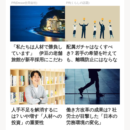
PR(Dreaw合同会社)
PR(くらしの話題)
「私たちは人材で勝負し
配属ガチャはなくすべ
ています」 伊豆の老舗
き? 若手の希望を叶えて
旅館が新卒採用にこだわ
も、離職防止にはならな
るワケ
い理由
人手不足を解消するに
働き方改革の成果は? 社
は? いや増す「人材への
労士が目撃した「日本の
投資」の重要性
労務環境の変化」