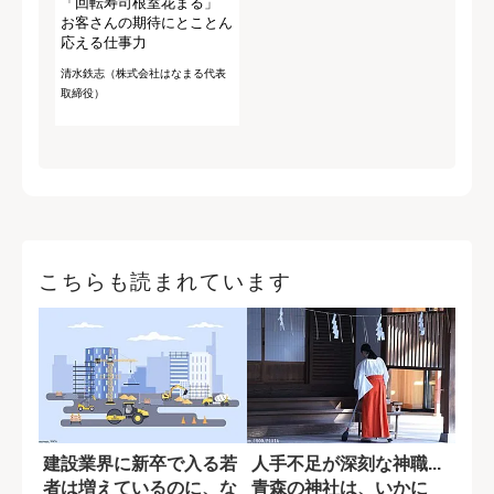
「回転寿司根室花まる」
お客さんの期待にとことん
応える仕事力
清水鉄志（株式会社はなまる代表
取締役）
こちらも読まれています
建設業界に新卒で入る若
人手不足が深刻な神職...
者は増えているのに、な
青森の神社は、いかに