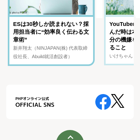
ESは30秒しか読まれない？採
YouTub
用担当者に“効率良く伝わる文
んだ時は本
章術”
分の機嫌を
ること
新井翔太（NINJAPAN(株) 代表取締
いけちゃん（Yo
役社長、Abuild就活創設者）