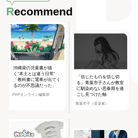
Recommend
沖縄発の児童書が描
く“本土とは違う日常”
「信じたものを信じ切
「教科書に電車が出てく
る」青葉市子さんが教室
るのが不思議だった」
に馴染めない思春期を過
ごし見つけた軸
PHPオンライン編集部
青葉市子（音楽家）