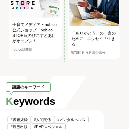
子育てメディア・nobico
公式ショップ「nobico
「ありがとう」の一言の
STORE(のびこすとあ)」
ために...エッセイ「生き
がオープン！
る」
nobico編集部
第70回ＰＨＰ賞受賞作
話題のキーワード
Keywords
#書籍抜粋
#人間関係
#メンタルヘルス
#辰巳出版
#PHPスペシャル