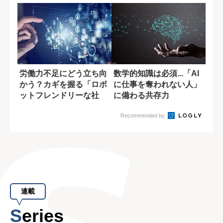
労働力不足にどう立ち向
数学的知識は必須...「AI
かう？カギを握る「ロボ
に仕事を奪われない人」
ットフレンドリーな社
に備わる共存力
会」
Recommended by
連載
Series