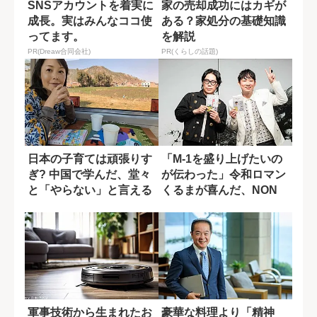
SNSアカウントを着実に
家の売却成功にはカギが
成長。実はみんなココ使
ある？家処分の基礎知識
ってます。
を解説
PR(Dreaw合同会社)
PR(くらしの話題)
日本の子育ては頑張りす
「M-1を盛り上げたいの
ぎ? 中国で学んだ、堂々
が伝わった」令和ロマン
と「やらない」と言える
くるまが喜んだ、NON
文化
STYLE...
軍事技術から生まれたお
豪華な料理より「精神