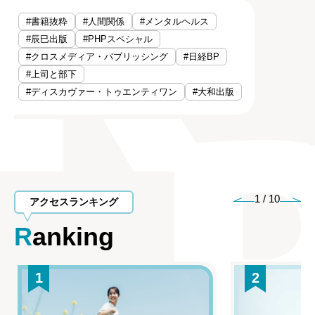
#書籍抜粋
#人間関係
#メンタルヘルス
#辰巳出版
#PHPスペシャル
#クロスメディア・パブリッシング
#日経BP
#上司と部下
#ディスカヴァー・トゥエンティワン
#大和出版
1
/
10
アクセスランキング
Ranking
1
2