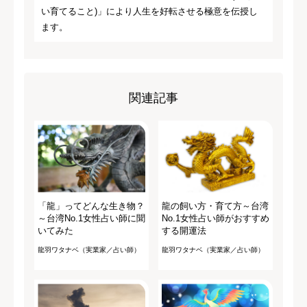
い育てること)」により人生を好転させる極意を伝授し
ます。
関連記事
「龍」ってどんな生き物？
龍の飼い方・育て方～台湾
～台湾No.1女性占い師に聞
No.1女性占い師がおすすめ
いてみた
する開運法
龍羽ワタナベ（実業家／占い師）
龍羽ワタナベ（実業家／占い師）