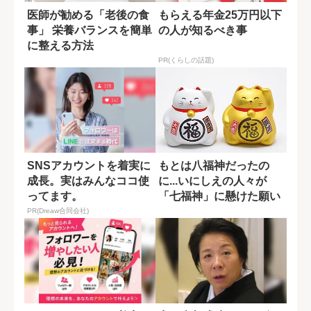
医師が勧める「老後の食
もらえる年金25万円以下
事」 栄養バランスを簡単
の人が知るべき事
に整える方法
PR(くらしの話題)
SNSアカウントを着実に
もとは八福神だったの
成長。実はみんなココ使
に...いにしえの人々が
ってます。
「七福神」に懸けた願い
PR(Dreaw合同会社)