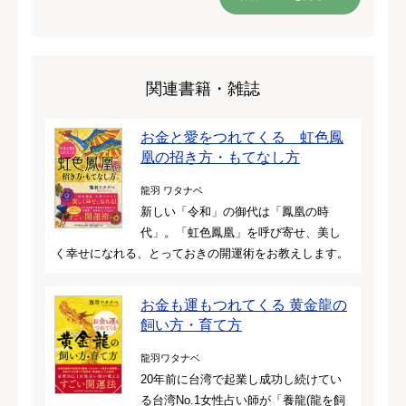
関連書籍・雑誌
お金と愛をつれてくる 虹色鳳
凰の招き方・もてなし方
龍羽 ワタナベ
新しい「令和」の御代は「鳳凰の時
代」。「虹色鳳凰」を呼び寄せ、美し
く幸せになれる、とっておきの開運術をお教えします。
お金も運もつれてくる 黄金龍の
飼い方・育て方
龍羽ワタナベ
20年前に台湾で起業し成功し続けてい
る台湾No.1女性占い師が「養龍(龍を飼