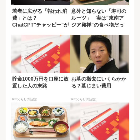
若者に広がる「報われ消
意外と知らない「寿司の
費」とは？
ルーツ」 実は“東南ア
ChatGPT“チャッピー”が
ジア発祥”の食べ物だっ
象徴する時代の欲...
た？
貯金1000万円を口座に放
お墓の撤去にいくらかか
置した人の末路
る？墓じまい費用
PR(くらしの話題)
PR(くらしの話題)