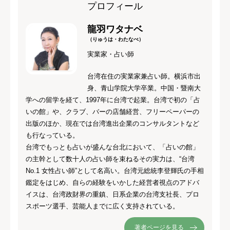
プロフィール
龍羽ワタナベ
（りゅうは・わたなべ）
実業家・占い師
台湾在住の実業家兼占い師。横浜市出
身、青山学院大学卒業。中国・暨南大
学への留学を経て、1997年に台湾で起業。台湾で初の「占
いの館」や、クラブ、バーの店舗経営、フリーペーパーの
出版のほか、現在では台湾進出企業のコンサルタントなど
も行なっている。
台湾でもっとも占いが盛んな台北において、「占いの館」
の主幹として数十人の占い師を束ねるその実力は、“台湾
No.1 女性占い師”として名高い。台湾元総統李登輝氏の手相
鑑定をはじめ、自らの経験をいかした経営者視点のアドバ
イスは、台湾政財界の重鎮、日系企業の台湾支社長、プロ
スポーツ選手、芸能人までに広く支持されている。
著者ページを見る