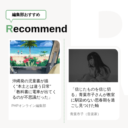
編集部おすすめ
Recommend
沖縄発の児童書が描
く“本土とは違う日常”
「信じたものを信じ切
「教科書に電車が出てく
る」青葉市子さんが教室
るのが不思議だった」
に馴染めない思春期を過
ごし見つけた軸
PHPオンライン編集部
青葉市子（音楽家）