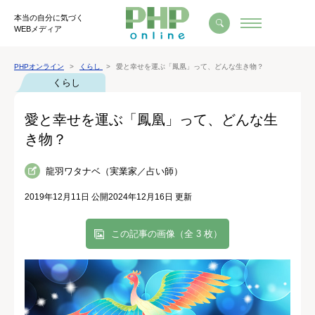
本当の自分に気づく
WEBメディア
PHPオンライン
くらし
愛と幸せを運ぶ「鳳凰」って、どんな生き物？
くらし
愛と幸せを運ぶ「鳳凰」って、どんな生
き物？
龍羽ワタナベ（実業家／占い師）
2019年12月11日 公開
2024年12月16日 更新
この記事の画像（全 3 枚）