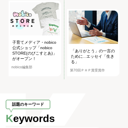
子育てメディア・nobico
公式ショップ「nobico
「ありがとう」の一言の
STORE(のびこすとあ)」
ために...エッセイ「生き
がオープン！
る」
nobico編集部
第70回ＰＨＰ賞受賞作
話題のキーワード
Keywords