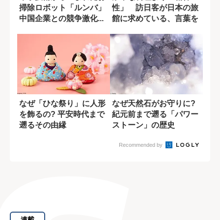
掃除ロボット「ルンバ」
性」 訪日客が日本の旅
中国企業との競争激化...
館に求めている、言葉を
その背景...
超えた“一期一会...
なぜ「ひな祭り」に人形
なぜ天然石がお守りに?
を飾るの? 平安時代まで
紀元前まで遡る「パワー
遡るその由縁
ストーン」の歴史
Recommended by
連載