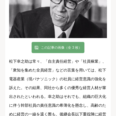
この記事の画像（全 3 枚）
松下幸之助は常々、「自主責任経営」や「社員稼業」、
「衆知を集めた全員経営」などの言葉を用いては、松下
電器産業（現パナソニック）の社員に経営意識の強化を
訴えた。その結果、同社から多くの優秀な経営人材が輩
出されたといわれる。幸之助はそれでも、組織の巨大化
に伴う幹部社員の責任意識の希薄化を懸念し、高齢のた
めに経営の一線を退く際も、後継会長以下重役陣に経営