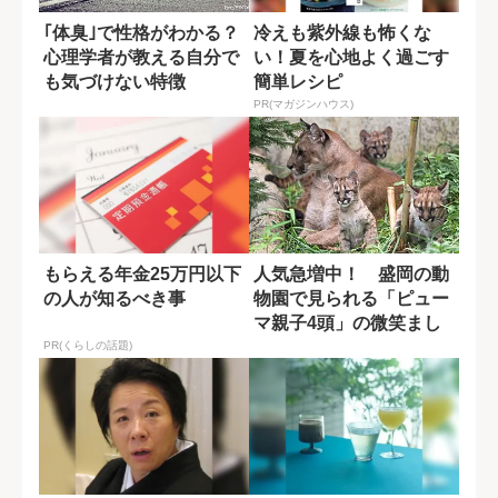
｢体臭｣で性格がわかる？
冷えも紫外線も怖くな
心理学者が教える自分で
い！夏を心地よく過ごす
も気づけない特徴
簡単レシピ
PR(マガジンハウス)
もらえる年金25万円以下
人気急増中！ 盛岡の動
の人が知るべき事
物園で見られる「ピュー
マ親子4頭」の微笑まし
い日常
PR(くらしの話題)