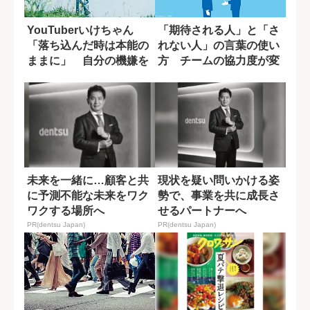
YouTuberいけちゃん
「期待される人」と「さ
「落ち込んだ時は本能の
れない人」の言葉の使い
ままに」 自分の機嫌を
方 チームの協力度が変
取るために...
わる一言の差
未来を一緒に…顧客と共
現状を疑い問いかける姿
に予測不能な未来をワク
勢で、事業を共に成長さ
ワクする場所へ
せるパートナーへ
PR(dentsu Japan)
PR(dentsu Japan)