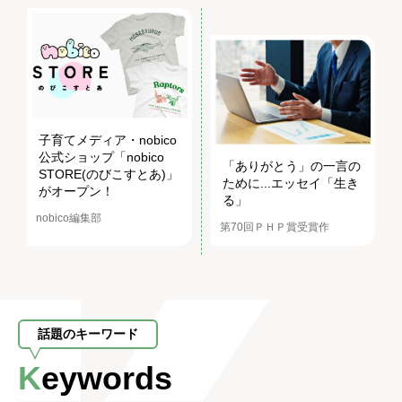
子育てメディア・nobico
公式ショップ「nobico
「ありがとう」の一言の
STORE(のびこすとあ)」
ために...エッセイ「生き
がオープン！
る」
nobico編集部
第70回ＰＨＰ賞受賞作
話題のキーワード
Keywords