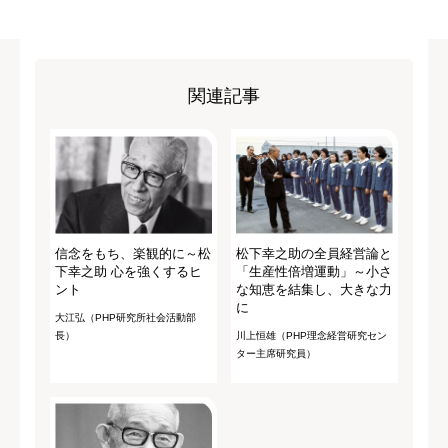
関連記事
信念をもち、楽観的に～松
松下幸之助の全員経営論と
下幸之助 心を強くするヒ
「生産性倍増運動」～小さ
ント
な知恵を結集し、大きな力
に
大江弘（PHP研究所社会活動部
長）
川上恒雄（PHP理念経営研究セン
ター主席研究員）