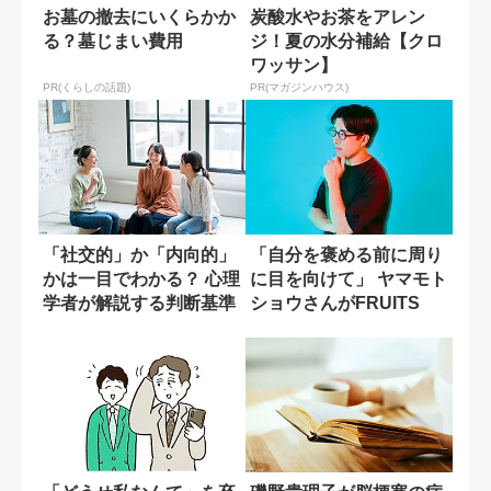
お墓の撤去にいくらかか
炭酸水やお茶をアレン
る？墓じまい費用
ジ！夏の水分補給【クロ
ワッサン】
PR(くらしの話題)
PR(マガジンハウス)
「社交的」か「内向的」
「自分を褒める前に周り
かは一目でわかる？ 心理
に目を向けて」 ヤマモト
学者が解説する判断基準
ショウさんがFRUITS
ZIPP...