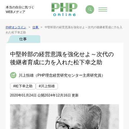
本当の自分に気づく
WEBメディア
PHPオンライン
仕事
中堅幹部の経営意識を強化せよ～次代の後継者育成に力を入
れた松下幸之助
仕事
中堅幹部の経営意識を強化せよ～次代の
後継者育成に力を入れた松下幸之助
川上恒雄（PHP理念経営研究センター主席研究員）
#松下幸之助
#川上恒雄
2020年01月24日 公開
2024年12月16日 更新