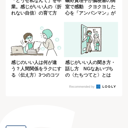
「どうせ私なんて」を卒
磯野貴理子が脳梗塞の病
業。感じがいい人の〈折
室で感動 クヨクヨした
れない自信〉の育て方
心を「アンパンマン」が
変えてくれた
感じのいい人は何が違
感じがいい人の聞き方・
う？人間関係をラクにす
話し方 NGなあいづち
る〈伝え方〉3つのコツ
の〈たちつてと〉とは
Recommended by