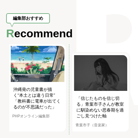
編集部おすすめ
Recommend
沖縄発の児童書が描
く“本土とは違う日常”
「信じたものを信じ切
「教科書に電車が出てく
る」青葉市子さんが教室
るのが不思議だった」
に馴染めない思春期を過
ごし見つけた軸
PHPオンライン編集部
青葉市子（音楽家）