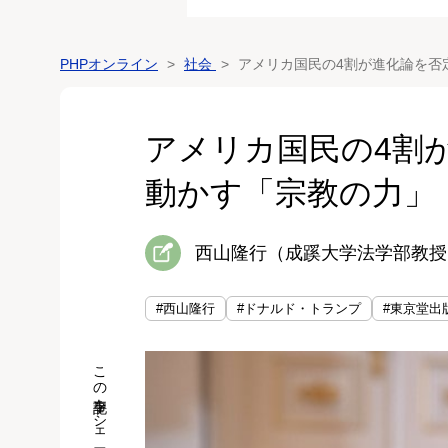
PHPオンライン
社会
アメリカ国民の4割が進化論を否
アメリカ国民の4割が
動かす「宗教の力」
西山隆行（成蹊大学法学部教授
#西山隆行
#ドナルド・トランプ
#東京堂出
この記事をシェア