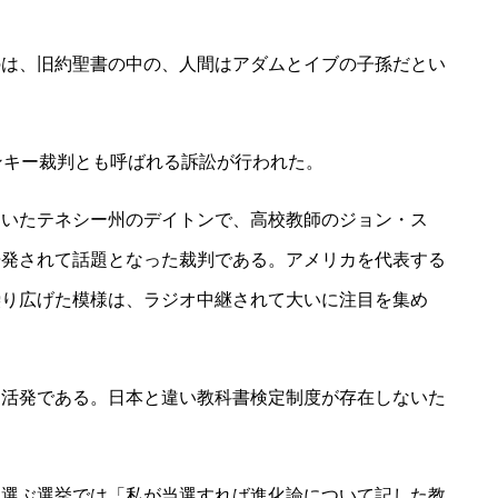
のは、旧約聖書の中の、人間はアダムとイブの子孫だとい
ンキー裁判とも呼ばれる訴訟が行われた。
ていたテネシー州のデイトンで、高校教師のジョン・ス
告発されて話題となった裁判である。アメリカを代表する
繰り広げた模様は、ラジオ中継されて大いに注目を集め
は活発である。日本と違い教科書検定制度が存在しないた
。
を選ぶ選挙では「私が当選すれば進化論について記した教