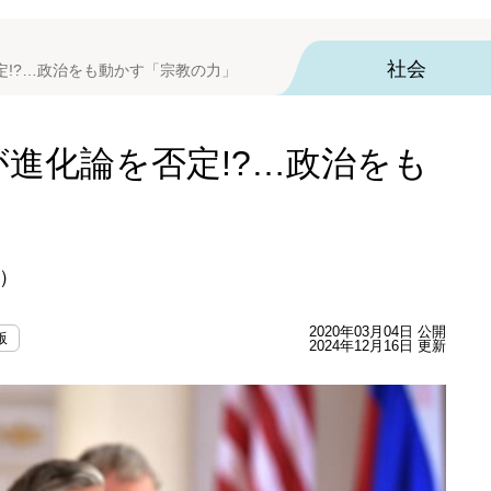
社会
定!?…政治をも動かす「宗教の力」
進化論を否定!?…政治をも
）
2020年03月04日 公開
版
2024年12月16日 更新