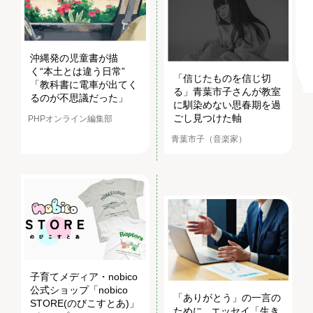
沖縄発の児童書が描
く“本土とは違う日常”
「信じたものを信じ切
「教科書に電車が出てく
る」青葉市子さんが教室
るのが不思議だった」
に馴染めない思春期を過
ごし見つけた軸
PHPオンライン編集部
青葉市子（音楽家）
子育てメディア・nobico
公式ショップ「nobico
「ありがとう」の一言の
STORE(のびこすとあ)」
ために...エッセイ「生き