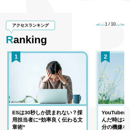
1
/
10
アクセスランキング
Ranking
1
2
ESは30秒しか読まれない？採
YouTub
用担当者に“効率良く伝わる文
んだ時は本
章術”
分の機嫌を