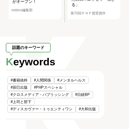
がオープン！
る」
nobico編集部
第70回ＰＨＰ賞受賞作
話題のキーワード
Keywords
#書籍抜粋
#人間関係
#メンタルヘルス
#辰巳出版
#PHPスペシャル
#クロスメディア・パブリッシング
#日経BP
#上司と部下
#ディスカヴァー・トゥエンティワン
#大和出版