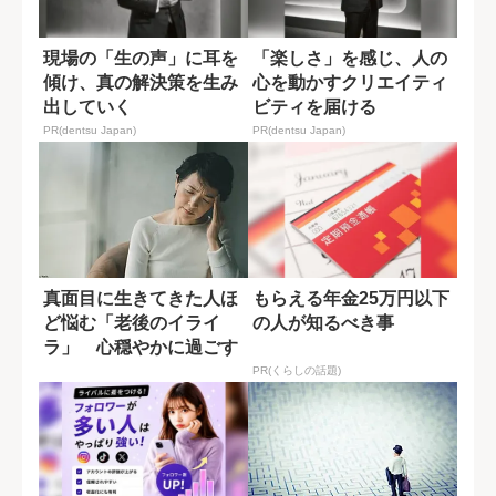
現場の「生の声」に耳を
「楽しさ」を感じ、人の
傾け、真の解決策を生み
心を動かすクリエイティ
出していく
ビティを届ける
PR(dentsu Japan)
PR(dentsu Japan)
真面目に生きてきた人ほ
もらえる年金25万円以下
ど悩む「老後のイライ
の人が知るべき事
ラ」 心穏やかに過ごす
秘訣
PR(くらしの話題)