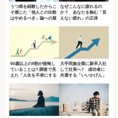
うつ病を経験したからこ
なぜこんなに疲れるの
そ感じた「他人との比較
か？ あなたを蝕む「見
はやめるべき」論への疑
えない疲れ」の正体
問
90歳以上の9割が後悔し
大手同族企業に新卒入社
ていることは? 調査で見
して社長へ? 成功者に
えた「人生を不幸にする
共通する「いいかげん」
原因」
とは