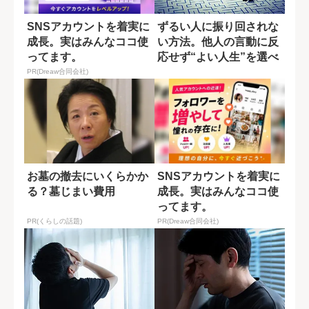
SNSアカウントを着実に
ずるい人に振り回されな
成長。実はみんなココ使
い方法。他人の言動に反
ってます。
応せず“よい人生”を選べ
PR(Dreaw合同会社)
お墓の撤去にいくらかか
SNSアカウントを着実に
る？墓じまい費用
成長。実はみんなココ使
ってます。
PR(くらしの話題)
PR(Dreaw合同会社)