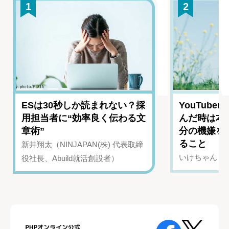
1
2
ESは30秒しか読まれない？採
YouTub
用担当者に“効率良く伝わる文
んだ時は本
章術”
分の機嫌を
ること
新井翔太（NINJAPAN(株) 代表取締
いけちゃん（Yo
役社長、Abuild就活創設者）