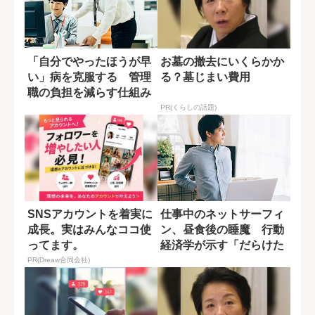
「自分でやったほうが早
お墓の撤去にいくらかか
い」病を克服する 管理
る？墓じまい費用
職の負担を減らす仕組み
づくり
PR(くらしの話題)
SNSアカウントを着実に
仕事中のネットサーフィ
成長。実はみんなココ使
ン、昼食後の睡魔 行動
ってます。
経済学が示す「だらけた
自分」を自動で...
PR(Dreaw合同会社)