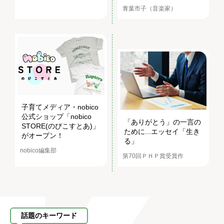
青葉市子（音楽家）
子育てメディア・nobico
公式ショップ「nobico
「ありがとう」の一言の
STORE(のびこすとあ)」
ために...エッセイ「生き
がオープン！
る」
nobico編集部
第70回ＰＨＰ賞受賞作
話題のキーワード