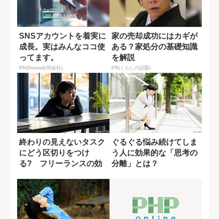
SNSアカウントを着実に
家の売却成功にはカギが
成長。実はみんなココ使
ある？家処分の基礎知識
ってます。
を解説
PR(Dreaw合同会社)
PR(くらしの話題)
終わりの見えないタスク
ぐるぐる悩み続けてしま
にどう区切りをつけ
う人に効果的な「思考の
る? フリーランスの効
分離」とは？
果的な休み方