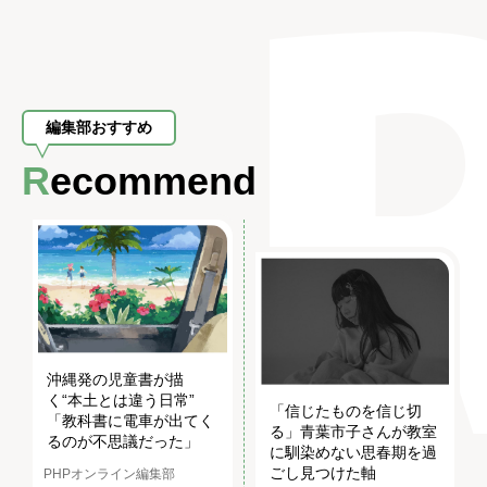
編集部おすすめ
Recommend
沖縄発の児童書が描
く“本土とは違う日常”
「信じたものを信じ切
「教科書に電車が出てく
る」青葉市子さんが教室
るのが不思議だった」
に馴染めない思春期を過
ごし見つけた軸
PHPオンライン編集部