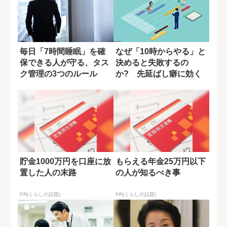
毎日「7時間睡眠」を確
なぜ「10時からやる」と
保できる人が守る、タス
決めると失敗するの
ク管理の3つのルール
か? 先延ばし癖に効く
締め切り設定
貯金1000万円を口座に放
もらえる年金25万円以下
置した人の末路
の人が知るべき事
PR(くらしの話題)
PR(くらしの話題)