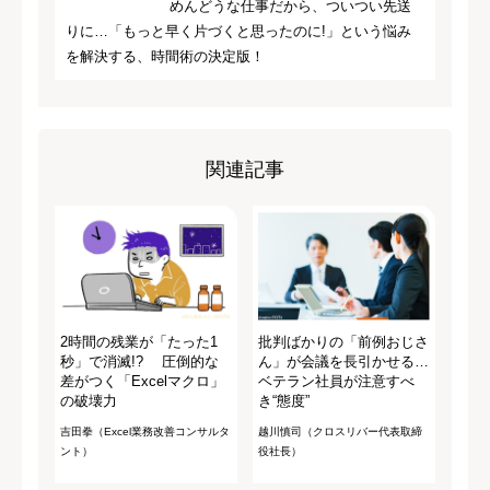
めんどうな仕事だから、ついつい先送
りに…「もっと早く片づくと思ったのに!」という悩み
を解決する、時間術の決定版！
関連記事
2時間の残業が「たった1
批判ばかりの「前例おじさ
秒」で消滅!? 圧倒的な
ん」が会議を長引かせる…
差がつく「Excelマクロ」
ベテラン社員が注意すべ
の破壊力
き“態度”
吉田拳（Excel業務改善コンサルタ
越川慎司（クロスリバー代表取締
ント）
役社長）