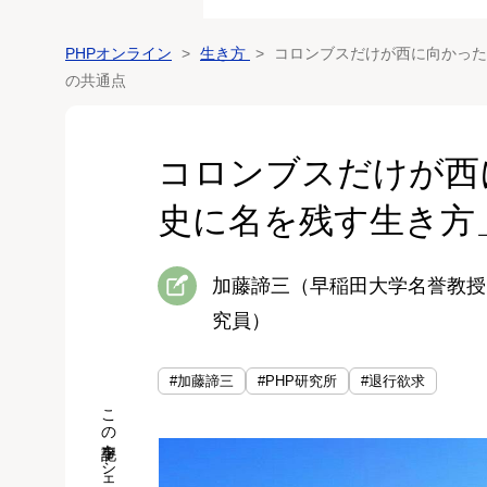
PHPオンライン
生き方
コロンブスだけが西に向かった
の共通点
コロンブスだけが西
史に名を残す生き方
加藤諦三（早稲田大学名誉教授
究員）
#加藤諦三
#PHP研究所
#退行欲求
この記事をシェア