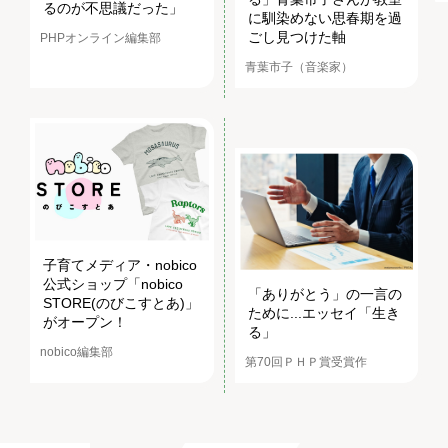
るのが不思議だった」
に馴染めない思春期を過
ごし見つけた軸
PHPオンライン編集部
青葉市子（音楽家）
子育てメディア・nobico
公式ショップ「nobico
「ありがとう」の一言の
STORE(のびこすとあ)」
ために...エッセイ「生き
がオープン！
る」
nobico編集部
第70回ＰＨＰ賞受賞作