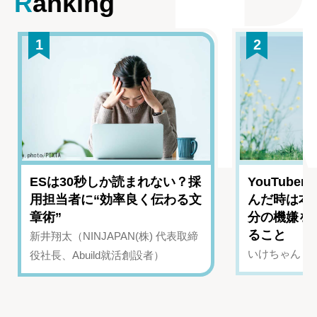
Ranking
1
2
ESは30秒しか読まれない？採
YouTub
用担当者に“効率良く伝わる文
んだ時は本
章術”
分の機嫌を
ること
新井翔太（NINJAPAN(株) 代表取締
いけちゃん（Yo
役社長、Abuild就活創設者）