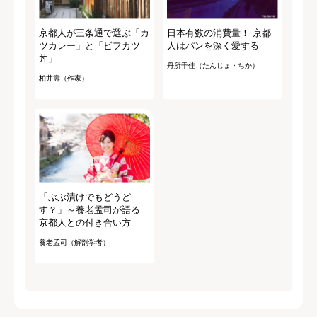
京都人が三条通で選ぶ「カ
日本有数の消費量！ 京都
ツカレー」と「ビフカツ
人はパンを深く愛する
丼」
丹所千佳（たんじょ・ちか）
柏井壽（作家）
「ぶぶ漬けでもどうど
す？」～養老孟司が語る
京都人との付き合い方
養老孟司（解剖学者）