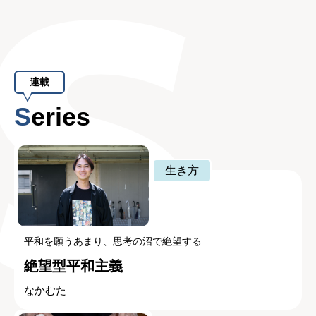
連載
Series
生き方
平和を願うあまり、思考の沼で絶望する
絶望型平和主義
なかむた