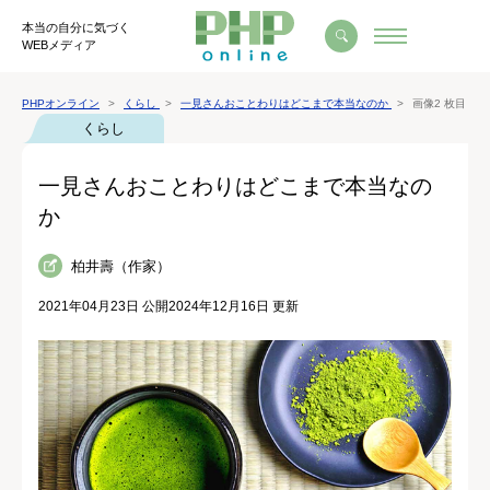
本当の自分に気づく
WEBメディア
PHPオンライン
くらし
一見さんおことわりはどこまで本当なのか
画像2 枚目
くらし
一見さんおことわりはどこまで本当なの
か
柏井壽（作家）
2021年04月23日 公開
2024年12月16日 更新