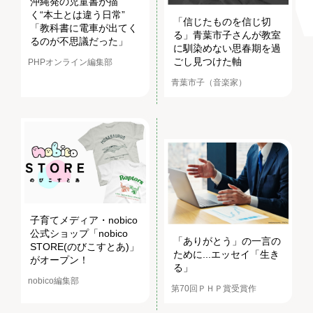
沖縄発の児童書が描
く“本土とは違う日常”
「信じたものを信じ切
「教科書に電車が出てく
る」青葉市子さんが教室
るのが不思議だった」
に馴染めない思春期を過
ごし見つけた軸
PHPオンライン編集部
青葉市子（音楽家）
子育てメディア・nobico
公式ショップ「nobico
「ありがとう」の一言の
STORE(のびこすとあ)」
ために...エッセイ「生き
がオープン！
る」
nobico編集部
第70回ＰＨＰ賞受賞作