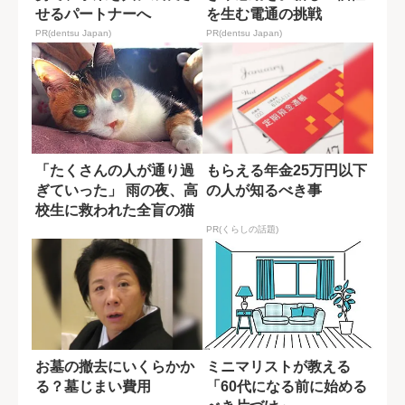
せるパートナーへ
を生む電通の挑戦
PR(dentsu Japan)
PR(dentsu Japan)
「たくさんの人が通り過
もらえる年金25万円以下
ぎていった」 雨の夜、高
の人が知るべき事
校生に救われた全盲の猫
PR(くらしの話題)
お墓の撤去にいくらかか
ミニマリストが教える
る？墓じまい費用
「60代になる前に始める