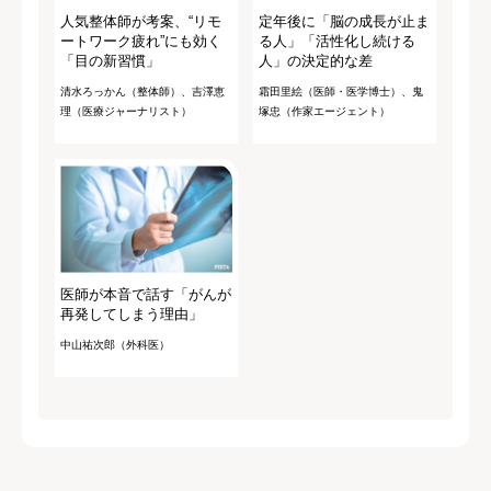
人気整体師が考案、“リモ
定年後に「脳の成長が止ま
ートワーク疲れ”にも効く
る人」「活性化し続ける
「目の新習慣」
人」の決定的な差
清水ろっかん（整体師）、吉澤恵
霜田里絵（医師・医学博士）、鬼
理（医療ジャーナリスト）
塚忠（作家エージェント）
医師が本音で話す「がんが
再発してしまう理由」
中山祐次郎（外科医）