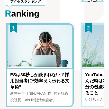
1
/
10
アクセスランキング
Ranking
1
2
ESは30秒しか読まれない？採
YouTub
用担当者に“効率良く伝わる文
んだ時は本
章術”
分の機嫌を
ること
新井翔太（NINJAPAN(株) 代表取締
いけちゃん（Yo
役社長、Abuild就活創設者）