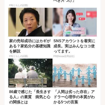
べき片づけ」
PR(くらしの話題)
家の売却成功にはカギが
SNSアカウントを着実に
ある？家処分の基礎知識
成長。実はみんなココ使
を解説
ってます。
PR(くらしの話題)
PR(Dreaw合同会社)
86歳で感じた「長生きす
「人間は劣った存在」ア
る人」の素質 病気と心
ドラー心理学の本質がわ
の関係とは
かる5つの言葉