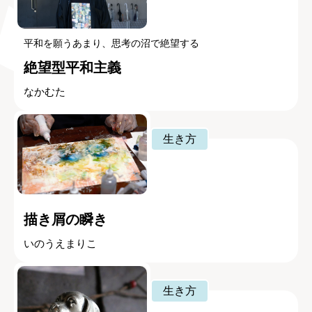
平和を願うあまり、思考の沼で絶望する
絶望型平和主義
なかむた
生き方
描き屑の瞬き
いのうえまりこ
生き方