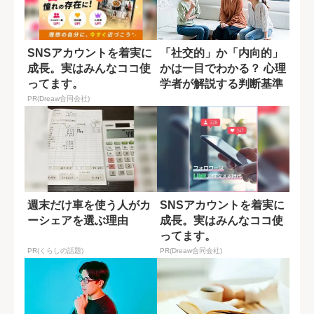
SNSアカウントを着実に
「社交的」か「内向的」
成長。実はみんなココ使
かは一目でわかる？ 心理
ってます。
学者が解説する判断基準
PR(Dreaw合同会社)
週末だけ車を使う人がカ
SNSアカウントを着実に
ーシェアを選ぶ理由
成長。実はみんなココ使
ってます。
PR(くらしの話題)
PR(Dreaw合同会社)