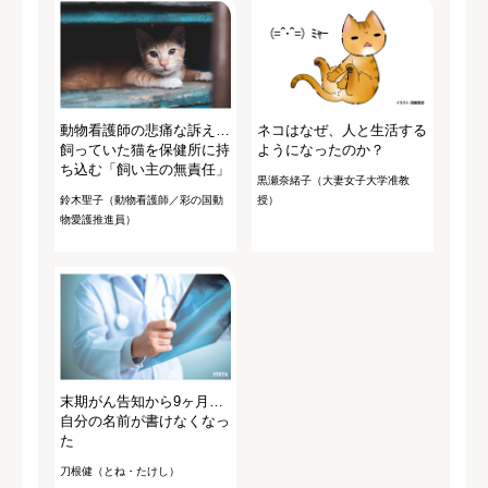
動物看護師の悲痛な訴え…
ネコはなぜ、人と生活する
飼っていた猫を保健所に持
ようになったのか？
ち込む「飼い主の無責任」
黒瀬奈緒子（大妻女子大学准教
鈴木聖子（動物看護師／彩の国動
授）
物愛護推進員）
末期がん告知から9ヶ月…
自分の名前が書けなくなっ
た
刀根健（とね・たけし）