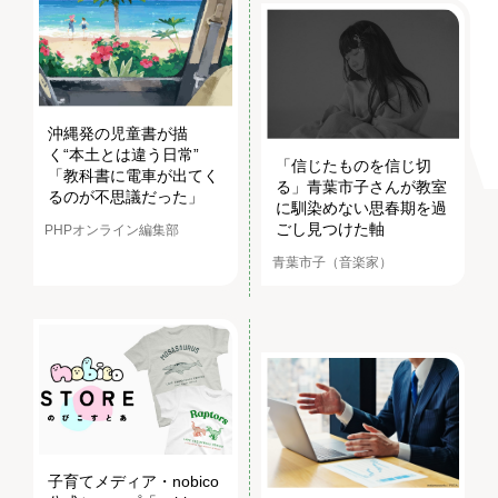
沖縄発の児童書が描
く“本土とは違う日常”
「信じたものを信じ切
「教科書に電車が出てく
る」青葉市子さんが教室
るのが不思議だった」
に馴染めない思春期を過
ごし見つけた軸
PHPオンライン編集部
青葉市子（音楽家）
子育てメディア・nobico