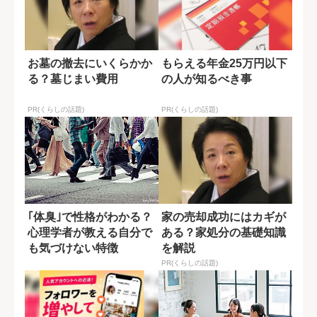
お墓の撤去にいくらかか
もらえる年金25万円以下
る？墓じまい費用
の人が知るべき事
PR(くらしの話題)
PR(くらしの話題)
｢体臭｣で性格がわかる？
家の売却成功にはカギが
心理学者が教える自分で
ある？家処分の基礎知識
も気づけない特徴
を解説
PR(くらしの話題)