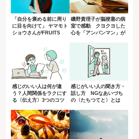
「自分を褒める前に周り
磯野貴理子が脳梗塞の病
に目を向けて」 ヤマモト
室で感動 クヨクヨした
ショウさんがFRUITS
心を「アンパンマン」が
ZIPP...
変えてくれた
感じのいい人は何が違
感じがいい人の聞き方・
う？人間関係をラクにす
話し方 NGなあいづち
る〈伝え方〉3つのコツ
の〈たちつてと〉とは