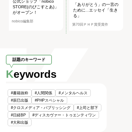
公式ショップ「nobico
「ありがとう」の一言の
STORE(のびこすとあ)」
ために...エッセイ「生き
がオープン！
る」
nobico編集部
第70回ＰＨＰ賞受賞作
話題のキーワード
Keywords
#書籍抜粋
#人間関係
#メンタルヘルス
#辰巳出版
#PHPスペシャル
#クロスメディア・パブリッシング
#上司と部下
#日経BP
#ディスカヴァー・トゥエンティワン
#大和出版