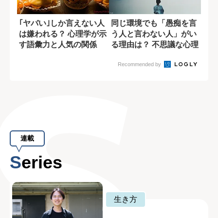
｢ヤバい｣しか言えない人
同じ環境でも「愚痴を言
は嫌われる？ 心理学が示
う人と言わない人」がい
す語彙力と人気の関係
る理由は？ 不思議な心理
メカニズム
Recommended by
連載
Series
生き方