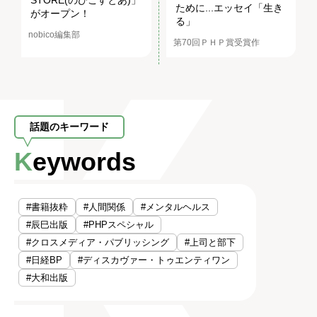
STORE(のびこすとあ)」
ために...エッセイ「生き
がオープン！
る」
nobico編集部
第70回ＰＨＰ賞受賞作
話題のキーワード
Keywords
#書籍抜粋
#人間関係
#メンタルヘルス
#辰巳出版
#PHPスペシャル
#クロスメディア・パブリッシング
#上司と部下
#日経BP
#ディスカヴァー・トゥエンティワン
#大和出版