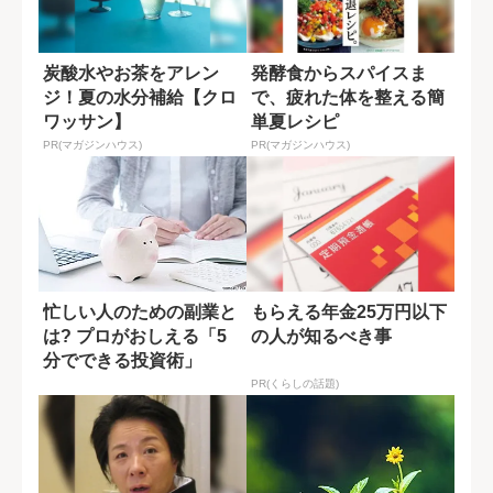
炭酸水やお茶をアレン
発酵食からスパイスま
ジ！夏の水分補給【クロ
で、疲れた体を整える簡
ワッサン】
単夏レシピ
PR(マガジンハウス)
PR(マガジンハウス)
忙しい人のための副業と
もらえる年金25万円以下
は? プロがおしえる「5
の人が知るべき事
分でできる投資術」
PR(くらしの話題)