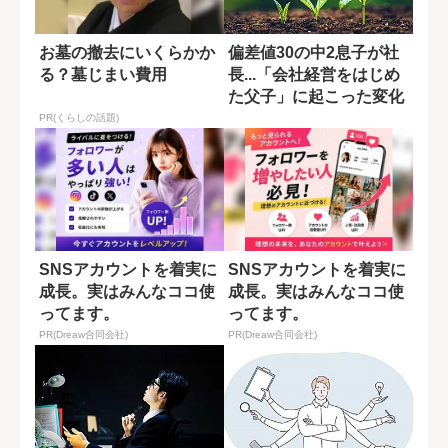
お墓の撤去にいくらかか
偏差値30の中2息子が社
る？墓じまい費用
長...「会社経営をはじめ
た父子」に起こった変化
PR(くらしの話題)
SNSアカウントを着実に
SNSアカウントを着実に
成長。実はみんなココ使
成長。実はみんなココ使
ってます。
ってます。
PR(Dreaw合同会社)
PR(Dreaw合同会社)