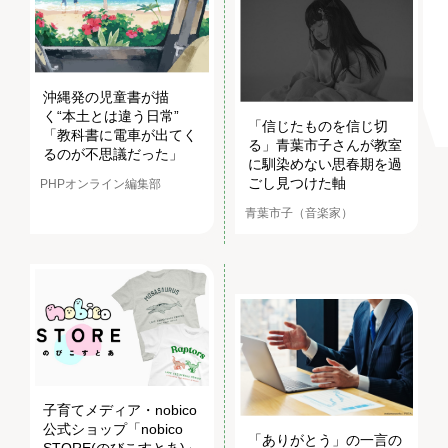
沖縄発の児童書が描
く“本土とは違う日常”
「信じたものを信じ切
「教科書に電車が出てく
る」青葉市子さんが教室
るのが不思議だった」
に馴染めない思春期を過
ごし見つけた軸
PHPオンライン編集部
青葉市子（音楽家）
子育てメディア・nobico
公式ショップ「nobico
「ありがとう」の一言の