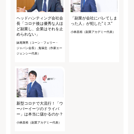
ヘッドハンティング会社会
「副業が会社にバレてしま
長「コロナ後は優秀な人ほ
った人」が犯した"ミス"
ど副業し、企業はそれを止
小林昌裕（副業アカデミー代表）
められない」
妹尾輝男（コーン・フェリー・
ジャパン会長）,鬼塚忠（作家エー
ジェンシー代表）
新型コロナで大流行！「ウ
ーバーイーツのドライバ
ー」は本当に儲かるのか？
小林昌裕（副業アカデミー代表）