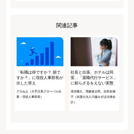
関連記事
「転職は得ですか？ 損で
社長と出張、ホテルは同
すか？」に現役人事部長が
室…「退職代行サービス」
出した答え
に頼らざるをえない実態
グロねえ（大手日系グローバル企
清水隆久、増森俊太郎、吉田名穂
業・現役人事部長）
子（弁護士法人川越みずほ法律会
計）