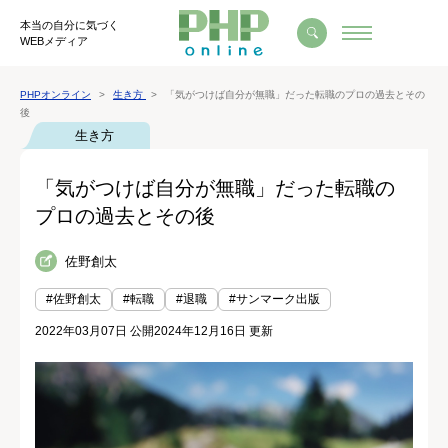
本当の自分に気づく
WEBメディア
PHPオンライン
生き方
「気がつけば自分が無職」だった転職のプロの過去とその
後
生き方
「気がつけば自分が無職」だった転職の
プロの過去とその後
佐野創太
#佐野創太
#転職
#退職
#サンマーク出版
2022年03月07日 公開
2024年12月16日 更新