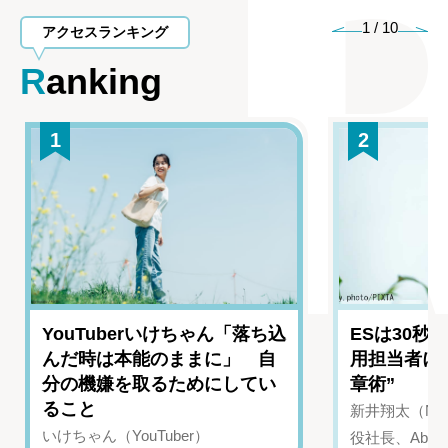
1
/
10
アクセスランキング
Ranking
1
2
YouTuberいけちゃん「落ち込
ESは30秒
んだ時は本能のままに」 自
用担当者に
分の機嫌を取るためにしてい
章術”
ること
新井翔太（NIN
いけちゃん（YouTuber）
役社長、Abui