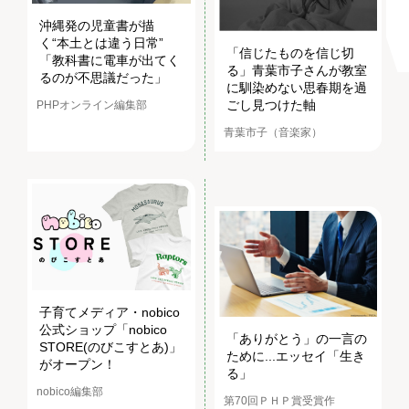
沖縄発の児童書が描
く“本土とは違う日常”
「信じたものを信じ切
「教科書に電車が出てく
る」青葉市子さんが教室
るのが不思議だった」
に馴染めない思春期を過
ごし見つけた軸
PHPオンライン編集部
青葉市子（音楽家）
子育てメディア・nobico
公式ショップ「nobico
「ありがとう」の一言の
STORE(のびこすとあ)」
ために...エッセイ「生き
がオープン！
る」
nobico編集部
第70回ＰＨＰ賞受賞作