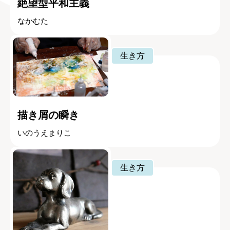
絶望型平和主義
なかむた
生き方
描き屑の瞬き
いのうえまりこ
生き方