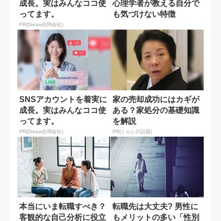
成長。実はみんなココ使
心理学者が教える自分で
ってます。
も気づけない特徴
PR(Dreaw合同会社)
SNSアカウントを着実に
家の売却成功にはカギが
成長。実はみんなココ使
ある？家処分の基礎知識
ってます。
を解説
PR(Dreaw合同会社)
PR(くらしの話題)
本当にいま転職すべき？
転職先は大丈夫? 男性に
客観的な自己分析に役立
もメリットの多い「性別