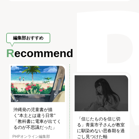
編集部おすすめ
Recommend
沖縄発の児童書が描
く“本土とは違う日常”
「信じたものを信じ切
「教科書に電車が出てく
る」青葉市子さんが教室
るのが不思議だった」
に馴染めない思春期を過
ごし見つけた軸
PHPオンライン編集部