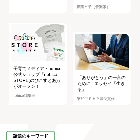
青葉市子（音楽家）
子育てメディア・nobico
公式ショップ「nobico
「ありがとう」の一言の
STORE(のびこすとあ)」
ために...エッセイ「生き
がオープン！
る」
nobico編集部
第70回ＰＨＰ賞受賞作
話題のキーワード