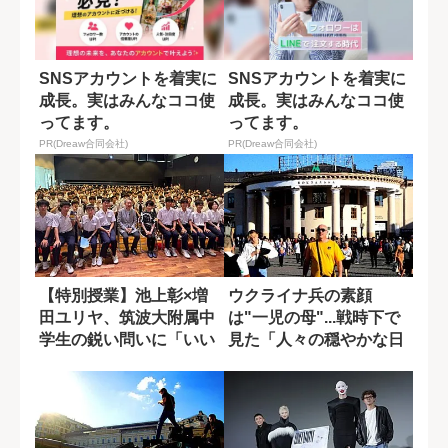
SNSアカウントを着実に
SNSアカウントを着実に
成長。実はみんなココ使
成長。実はみんなココ使
ってます。
ってます。
PR(Dreaw合同会社)
PR(Dreaw合同会社)
【特別授業】池上彰×増
ウクライナ兵の素顔
田ユリヤ、筑波大附属中
は"一児の母"...戦時下で
学生の鋭い問いに「いい
見た「人々の穏やかな日
質問ですね」
常」