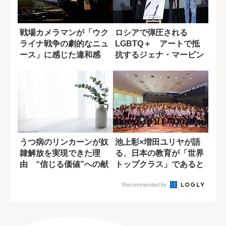
戦場カメラマンが「ウク
ロシアで弾圧される
ライナ戦争の劇的なニュ
LGBTQ＋ アートで抵
ース」に感じた違和感
抗するジェナ・マービン
の姿 『クイーン...
うつ病のリンカーンが奴
池上彰×増田ユリヤが語
隷解放を実現できた理
る、日本の教育が「世界
由 “信じる価値”への献
トップクラス」であると
身
言える理由
Recommended by