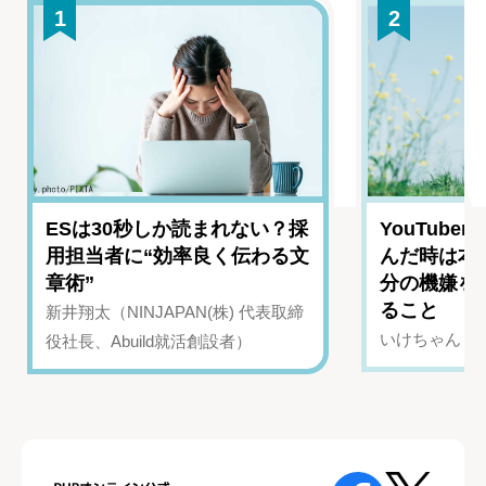
1
2
ESは30秒しか読まれない？採
YouTub
用担当者に“効率良く伝わる文
んだ時は本
章術”
分の機嫌を
ること
新井翔太（NINJAPAN(株) 代表取締
いけちゃん（Yo
役社長、Abuild就活創設者）