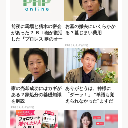
前夜に馬場と猪木の密会
お墓の撤去にいくらかか
があった？ ＢＩ砲が復活
る？墓じまい費用
した『プロレス 夢のオー
ルスター戦...
PR(くらしの話題)
家の売却成功にはカギが
ありがとうは、神様に
ある？家処分の基礎知識
「ダーッ！」 “単語も覚
を解説
えられなかった”ますだ
おかだ増田の韓...
PR(くらしの話題)