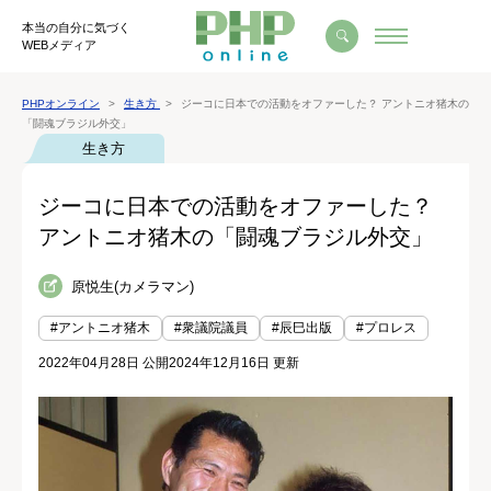
本当の自分に気づく
WEBメディア
PHPオンライン
生き方
ジーコに日本での活動をオファーした？ アントニオ猪木の
「闘魂ブラジル外交」
生き方
ジーコに日本での活動をオファーした？
アントニオ猪木の「闘魂ブラジル外交」
原悦生(カメラマン)
#アントニオ猪木
#衆議院議員
#辰巳出版
#プロレス
2022年04月28日 公開
2024年12月16日 更新