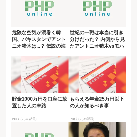
危険な空気が渦巻く韓
世紀の一戦は本当に引き
国、パキスタンでアント
分けだった？ 内側から見
ニオ猪木は...？ 伝説の海
たアントニオ猪木vsモハ
外遠征に同...
メド・アリ...
貯金1000万円を口座に放
もらえる年金25万円以下
置した人の末路
の人が知るべき事
PR(くらしの話題)
PR(くらしの話題)