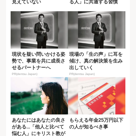
見えていない
る人」に共通する習慣
現状を疑い問いかける姿
現場の「生の声」に耳を
勢で、事業を共に成長さ
傾け、真の解決策を生み
せるパートナーへ
出していく
PR(dentsu Japan)
PR(dentsu Japan)
あなたにはあなたの良さ
もらえる年金25万円以下
がある...「他人と比べて
の人が知るべき事
悩む人」にキリスト教が