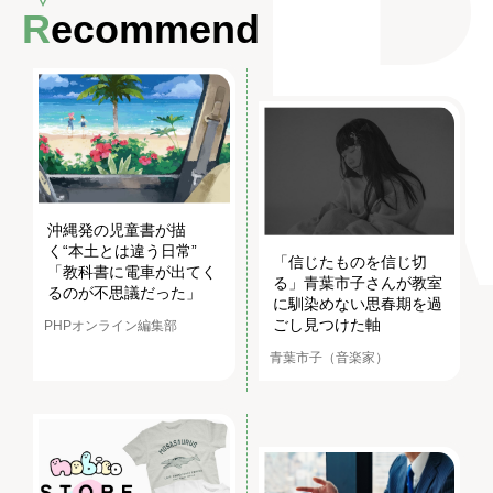
Recommend
沖縄発の児童書が描
く“本土とは違う日常”
「信じたものを信じ切
「教科書に電車が出てく
る」青葉市子さんが教室
るのが不思議だった」
に馴染めない思春期を過
ごし見つけた軸
PHPオンライン編集部
青葉市子（音楽家）