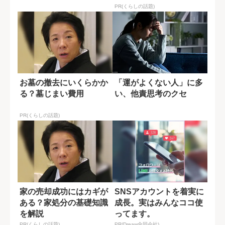
示す答え
PR(くらしの話題)
お墓の撤去にいくらかか
「運がよくない人」に多
る？墓じまい費用
い、他責思考のクセ
PR(くらしの話題)
家の売却成功にはカギが
SNSアカウントを着実に
ある？家処分の基礎知識
成長。実はみんなココ使
を解説
ってます。
PR(くらしの話題)
PR(Dreaw合同会社)