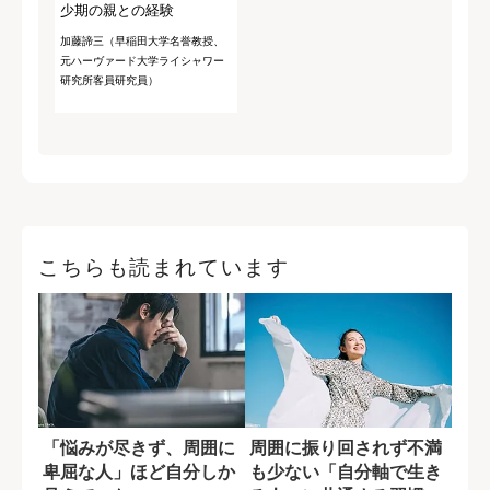
少期の親との経験
加藤諦三（早稲田大学名誉教授、
元ハーヴァード大学ライシャワー
研究所客員研究員）
こちらも読まれています
「悩みが尽きず、周囲に
周囲に振り回されず不満
卑屈な人」ほど自分しか
も少ない「自分軸で生き