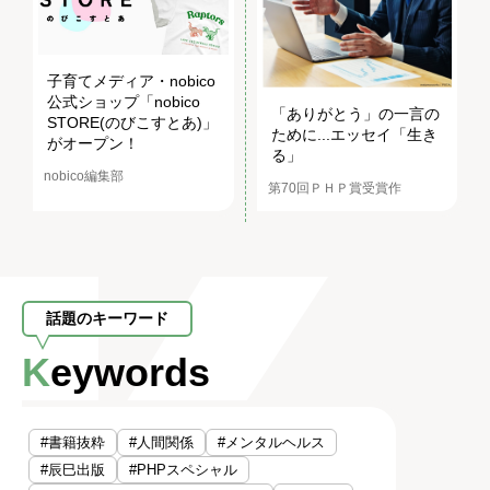
子育てメディア・nobico
公式ショップ「nobico
「ありがとう」の一言の
STORE(のびこすとあ)」
ために...エッセイ「生き
がオープン！
る」
nobico編集部
第70回ＰＨＰ賞受賞作
話題のキーワード
Keywords
#書籍抜粋
#人間関係
#メンタルヘルス
#辰巳出版
#PHPスペシャル