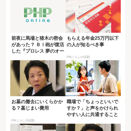
前夜に馬場と猪木の密会
もらえる年金25万円以下
があった？ ＢＩ砲が復活
の人が知るべき事
した『プロレス 夢のオー
ルスター戦...
PR(くらしの話題)
お墓の撤去にいくらかか
職場で「ちょっといいで
る？墓じまい費用
すか？」と声をかけられ
やすい人に共通すること
PR(くらしの話題)