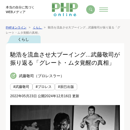
本当の自分に気づく
WEBメディア
PHPオンライン
くらし
馳浩を流血させ大ブーイング...武藤敬司が振り返る「グ
レート・ムタ覚醒の真相」
くらし
馳浩を流血させ大ブーイング...武藤敬司が
振り返る「グレート・ムタ覚醒の真相」
武藤敬司（プロレスラー）
#武藤敬司
#プロレス
#辰巳出版
2022年05月23日 公開
2024年12月16日 更新