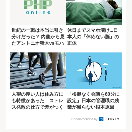
世紀の一戦は本当に引き
休日までスマホ漬け...日
分けだった？ 内側から見
本人の「休めない脳」の
たアントニオ猪木vsモハ
正体
メド・アリ...
人望の厚い人は休み方に
「根拠なく会議を60分に
も特徴があった ストレ
設定」日本の管理職の残
ス発散の仕方で差がつく
業が減らない根本原因
理由
Recommended by