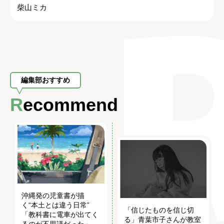
柴山ミカ
編集部おすすめ
Recommend
沖縄発の児童書が描
く“本土とは違う日常”
「信じたものを信じ切
「教科書に電車が出てく
る」青葉市子さんが教室