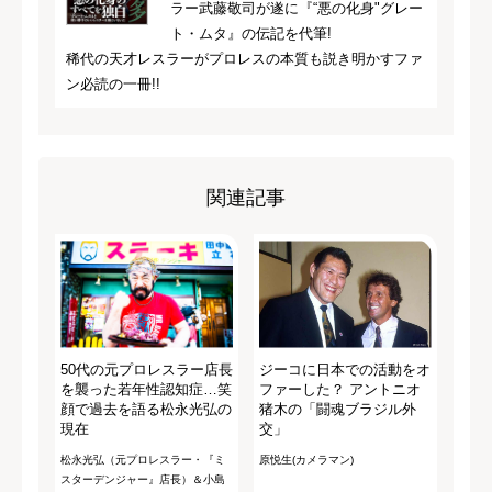
ラー武藤敬司が遂に『“悪の化身"グレー
ト・ムタ』の伝記を代筆!
稀代の天才レスラーがプロレスの本質も説き明かすファ
ン必読の一冊!!
関連記事
50代の元プロレスラー店長
ジーコに日本での活動をオ
を襲った若年性認知症…笑
ファーした？ アントニオ
顔で過去を語る松永光弘の
猪木の「闘魂ブラジル外
現在
交」
松永光弘（元プロレスラー・『ミ
原悦生(カメラマン)
スターデンジャー』店長）＆小島