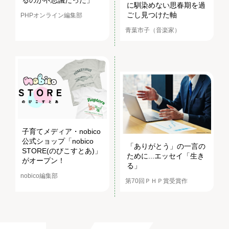
るのが不思議だった」
に馴染めない思春期を過
ごし見つけた軸
PHPオンライン編集部
青葉市子（音楽家）
子育てメディア・nobico
公式ショップ「nobico
「ありがとう」の一言の
STORE(のびこすとあ)」
ために...エッセイ「生き
がオープン！
る」
nobico編集部
第70回ＰＨＰ賞受賞作