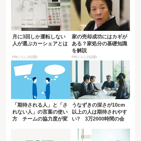
月に3回しか運転しない
家の売却成功にはカギが
人が選ぶカーシェアとは
ある？家処分の基礎知識
を解説
PR(くらしの話題)
PR(くらしの話題)
「期待される人」と「さ
うなずきの深さが10cm
れない人」の言葉の使い
以上の人は期待されやす
方 チームの協力度が変
い? 3万2000時間の会
わる一言の差
議を分析...