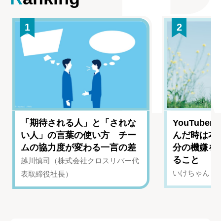
1
2
「期待される人」と「されな
YouTub
い人」の言葉の使い方 チー
んだ時は本
ムの協力度が変わる一言の差
分の機嫌を
ること
越川慎司（株式会社クロスリバー代
いけちゃん（Yo
表取締役社長）