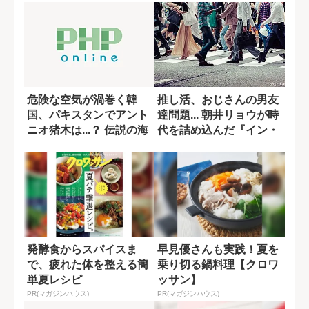
危険な空気が渦巻く韓
推し活、おじさんの男友
国、パキスタンでアント
達問題... 朝井リョウが時
ニオ猪木は...？ 伝説の海
代を詰め込んだ『イン・
外遠征に同...
ザ・メガ...
発酵食からスパイスま
早見優さんも実践！夏を
で、疲れた体を整える簡
乗り切る鍋料理【クロワ
単夏レシピ
ッサン】
PR(マガジンハウス)
PR(マガジンハウス)