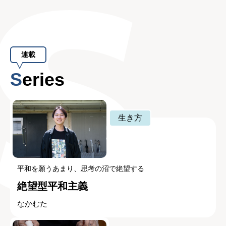
連載
Series
生き方
平和を願うあまり、思考の沼で絶望する
絶望型平和主義
なかむた