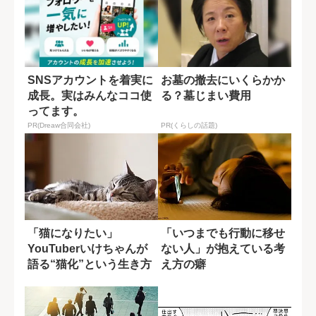
SNSアカウントを着実に
お墓の撤去にいくらかか
成長。実はみんなココ使
る？墓じまい費用
ってます。
PR(Dreaw合同会社)
PR(くらしの話題)
「猫になりたい」
「いつまでも行動に移せ
YouTuberいけちゃんが
ない人」が抱えている考
語る“猫化”という生き方
え方の癖