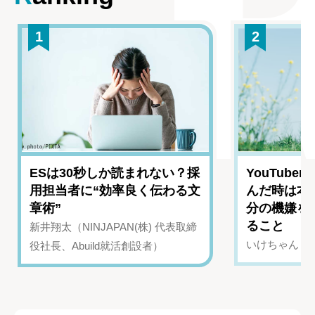
1
2
ESは30秒しか読まれない？採
YouTub
用担当者に“効率良く伝わる文
んだ時は本
章術”
分の機嫌を
ること
新井翔太（NINJAPAN(株) 代表取締
いけちゃん（Yo
役社長、Abuild就活創設者）