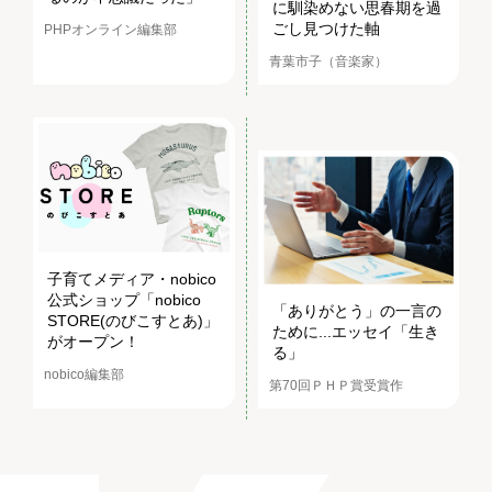
に馴染めない思春期を過
ごし見つけた軸
PHPオンライン編集部
青葉市子（音楽家）
子育てメディア・nobico
公式ショップ「nobico
「ありがとう」の一言の
STORE(のびこすとあ)」
ために...エッセイ「生き
がオープン！
る」
nobico編集部
第70回ＰＨＰ賞受賞作