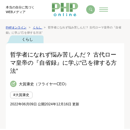
本当の自分に気づく
WEBメディア
PHPオンライン
くらし
哲学者になれず悩み苦しんだ？ 古代ローマ皇帝の『自省
録』に学ぶ“己を律する方法”
くらし
哲学者になれず悩み苦しんだ？ 古代ロー
マ皇帝の『自省録』に学ぶ“己を律する方
法”
大賀康史（フライヤーCEO）
#大賀康史
2022年06月09日 公開
2024年12月16日 更新