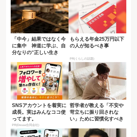
「中今」結果ではなく今
もらえる年金25万円以下
に集中 神道に学ぶ、自
の人が知るべき事
分なりの“正しい生き
方”とは?
PR(くらしの話題)
SNSアカウントを着実に
哲学者が教える「不安や
成長。実はみんなココ使
苛立ちに振り回されな
ってます。
い」ために習慣化すべき
こと
PR(Dreaw合同会社)