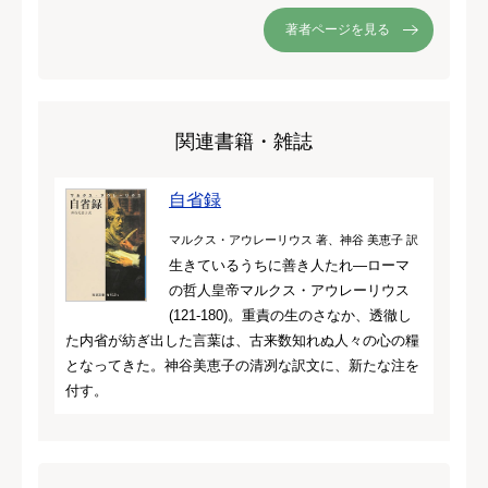
著者ページを見る
関連書籍・雑誌
自省録
マルクス・アウレーリウス 著、神谷 美恵子 訳
生きているうちに善き人たれ―ローマ
の哲人皇帝マルクス・アウレーリウス
(121‐180)。重責の生のさなか、透徹し
た内省が紡ぎ出した言葉は、古来数知れぬ人々の心の糧
となってきた。神谷美恵子の清冽な訳文に、新たな注を
付す。