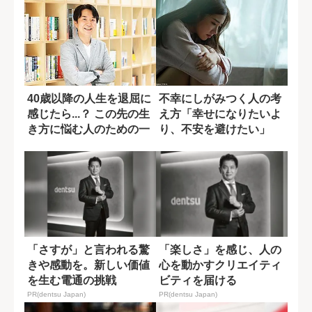
40歳以降の人生を退屈に
不幸にしがみつく人の考
感じたら...？ この先の生
え方「幸せになりたいよ
き方に悩む人のための一
り、不安を避けたい」
冊
「さすが」と言われる驚
「楽しさ」を感じ、人の
きや感動を。新しい価値
心を動かすクリエイティ
を生む電通の挑戦
ビティを届ける
PR(dentsu Japan)
PR(dentsu Japan)