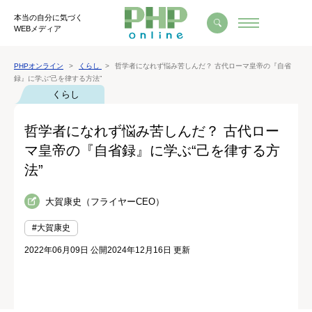
本当の自分に気づく
WEBメディア
PHPオンライン
くらし
哲学者になれず悩み苦しんだ？ 古代ローマ皇帝の『自省
録』に学ぶ“己を律する方法”
くらし
哲学者になれず悩み苦しんだ？ 古代ロー
マ皇帝の『自省録』に学ぶ“己を律する方
法”
大賀康史（フライヤーCEO）
#大賀康史
2022年06月09日 公開
2024年12月16日 更新