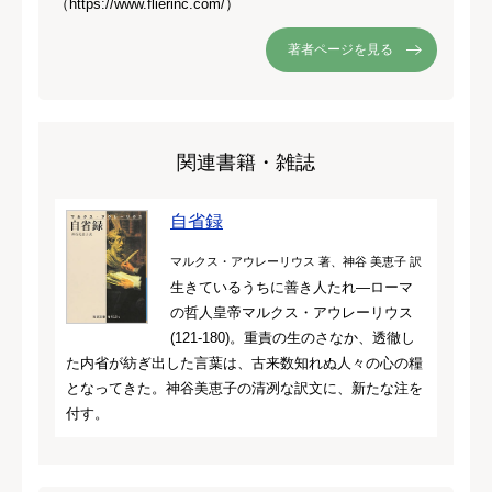
（https://www.flierinc.com/）
著者ページを見る
関連書籍・雑誌
自省録
マルクス・アウレーリウス 著、神谷 美恵子 訳
生きているうちに善き人たれ―ローマ
の哲人皇帝マルクス・アウレーリウス
(121‐180)。重責の生のさなか、透徹し
た内省が紡ぎ出した言葉は、古来数知れぬ人々の心の糧
となってきた。神谷美恵子の清冽な訳文に、新たな注を
付す。