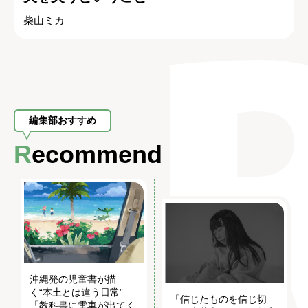
柴山ミカ
編集部おすすめ
Recommend
沖縄発の児童書が描
く“本土とは違う日常”
「信じたものを信じ切
「教科書に電車が出てく