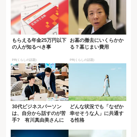
もらえる年金25万円以下
お墓の撤去にいくらかか
の人が知るべき事
る？墓じまい費用
PR(くらしの話題)
PR(くらしの話題)
30代ビジネスパーソン
どんな状況でも「なぜか
は、自分から話すのが苦
幸せそうな人」に共通す
手? 有川真由美さんに
る性格
聞く「声がかか...