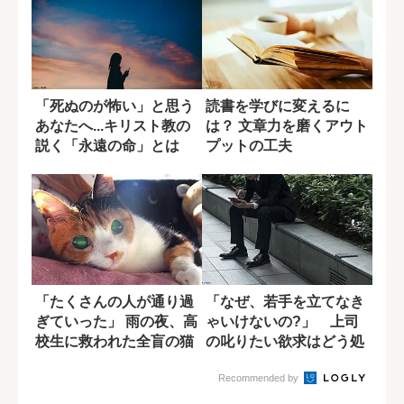
「死ぬのが怖い」と思う
読書を学びに変えるに
あなたへ...キリスト教の
は？ 文章力を磨くアウト
説く「永遠の命」とは
プットの工夫
「たくさんの人が通り過
「なぜ、若手を立てなき
ぎていった」 雨の夜、高
ゃいけないの?」 上司
校生に救われた全盲の猫
の叱りたい欲求はどう処
理すべきか
Recommended by