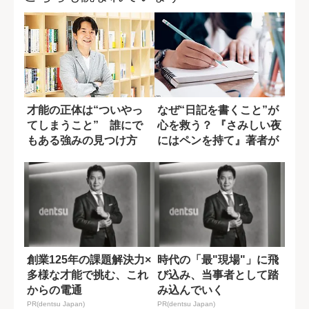
才能の正体は“ついやっ
なぜ“日記を書くこと”が
てしまうこと” 誰にで
心を救う？ 『さみしい夜
もある強みの見つけ方
にはペンを持て』著者が
語る理由
創業125年の課題解決力×
時代の「最"現場"」に飛
多様な才能で挑む、これ
び込み、当事者として踏
からの電通
み込んでいく
PR(dentsu Japan)
PR(dentsu Japan)