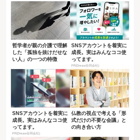
哲学者が親の介護で理解
SNSアカウントを着実に
した「孤独を抜けだせな
成長。実はみんなココ使
い人」の一つの特徴
ってます。
PR(Dreaw合同会社)
SNSアカウントを着実に
仏教の視点で考える「形
成長。実はみんなココ使
式だけの不要な会議」と
ってます。
の向き合い方
PR(Dreaw合同会社)