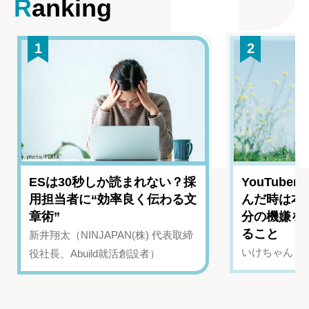
Ranking
1
2
ESは30秒しか読まれない？採
YouTub
用担当者に“効率良く伝わる文
んだ時は本
章術”
分の機嫌を
ること
新井翔太（NINJAPAN(株) 代表取締
いけちゃん（Yo
役社長、Abuild就活創設者）