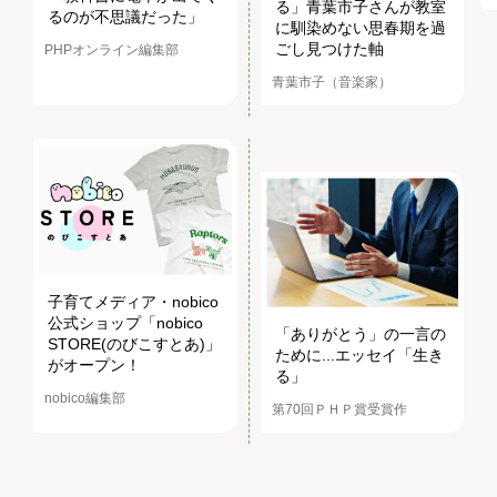
る」青葉市子さんが教室
るのが不思議だった」
に馴染めない思春期を過
ごし見つけた軸
PHPオンライン編集部
青葉市子（音楽家）
子育てメディア・nobico
公式ショップ「nobico
「ありがとう」の一言の
STORE(のびこすとあ)」
ために...エッセイ「生き
がオープン！
る」
nobico編集部
第70回ＰＨＰ賞受賞作