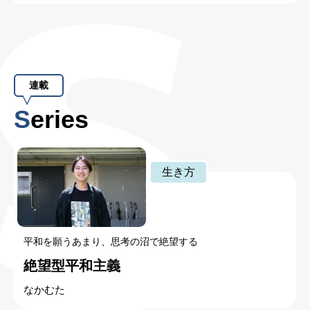
連載
Series
生き方
平和を願うあまり、思考の沼で絶望する
絶望型平和主義
なかむた