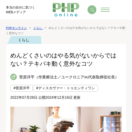
本当の自分に気づく
WEBメディア
PHPオンライン
くらし
めんどくさいのはやる気がないからではない？テキパキ動
く意外なコツ
くらし
めんどくさいのはやる気がないからでは
ない？テキパキ動く意外なコツ
菅原洋平（作業療法士／ユークロニア㈱代表取締役社長）
#菅原洋平
#ディスカヴァー・トゥエンティワン
2022年07月28日 公開
2024年12月16日 更新