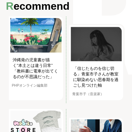
Recommend
沖縄発の児童書が描
く“本土とは違う日常”
「信じたものを信じ切
「教科書に電車が出てく
る」青葉市子さんが教室
るのが不思議だった」
に馴染めない思春期を過
ごし見つけた軸
PHPオンライン編集部
青葉市子（音楽家）