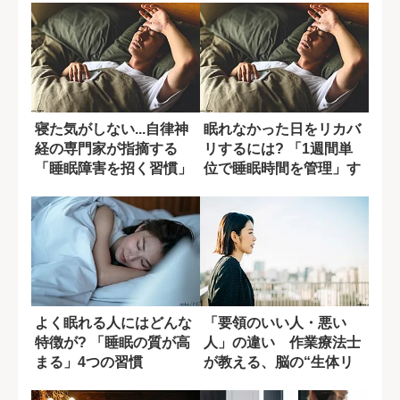
寝た気がしない...自律神
眠れなかった日をリカバ
経の専門家が指摘する
リするには? 「1週間単
「睡眠障害を招く習慣」
位で睡眠時間を管理」す
る方法
よく眠れる人にはどんな
「要領のいい人・悪い
特徴が? 「睡眠の質が高
人」の違い 作業療法士
まる」4つの習慣
が教える、脳の“生体リ
ズム”の活かし方