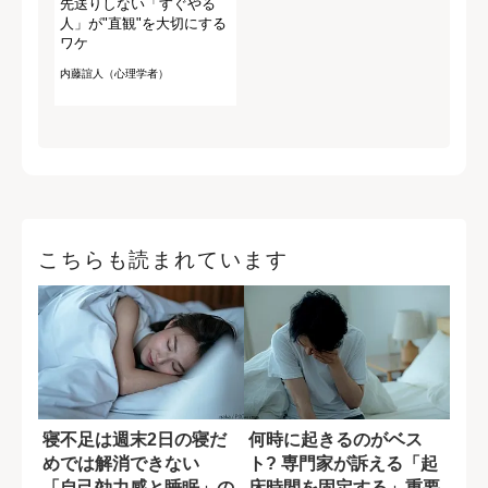
先送りしない「すぐやる
人」が"直観"を大切にする
ワケ
内藤誼人（心理学者）
こちらも読まれています
寝不足は週末2日の寝だ
何時に起きるのがベス
めでは解消できない
ト? 専門家が訴える「起
「自己効力感と睡眠」の
床時間を固定する」重要