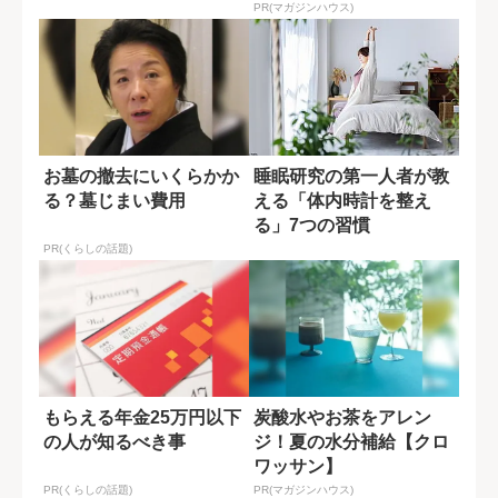
当の整え方
PR(マガジンハウス)
お墓の撤去にいくらかか
睡眠研究の第一人者が教
る？墓じまい費用
える「体内時計を整え
る」7つの習慣
PR(くらしの話題)
もらえる年金25万円以下
炭酸水やお茶をアレン
の人が知るべき事
ジ！夏の水分補給【クロ
ワッサン】
PR(くらしの話題)
PR(マガジンハウス)