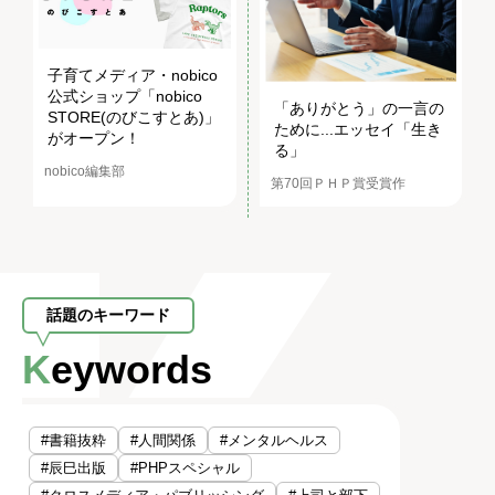
子育てメディア・nobico
公式ショップ「nobico
「ありがとう」の一言の
STORE(のびこすとあ)」
ために...エッセイ「生き
がオープン！
る」
nobico編集部
第70回ＰＨＰ賞受賞作
話題のキーワード
Keywords
#書籍抜粋
#人間関係
#メンタルヘルス
#辰巳出版
#PHPスペシャル