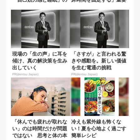
密接な関係
性
現場の「生の声」に耳を
「さすが」と言われる驚
傾け、真の解決策を生み
きや感動を。新しい価値
出していく
を生む電通の挑戦
PR(dentsu Japan)
PR(dentsu Japan)
「休んでも疲れが取れな
冷えも紫外線も怖くな
い」のは時間だけが問題
い！夏を心地よく過ごす
ではない 思考と体の本
簡単レシピ