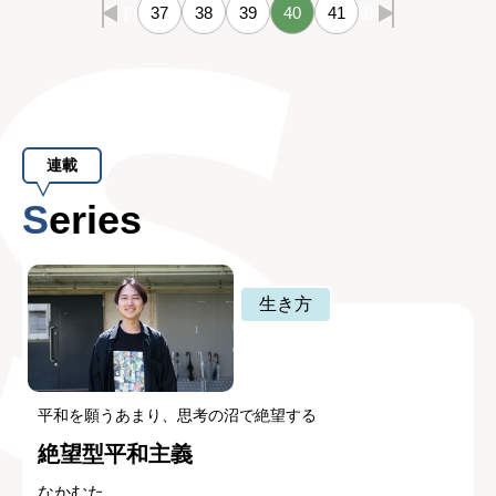
最初
37
38
39
40
41
最後
連載
Series
生き方
平和を願うあまり、思考の沼で絶望する
絶望型平和主義
なかむた