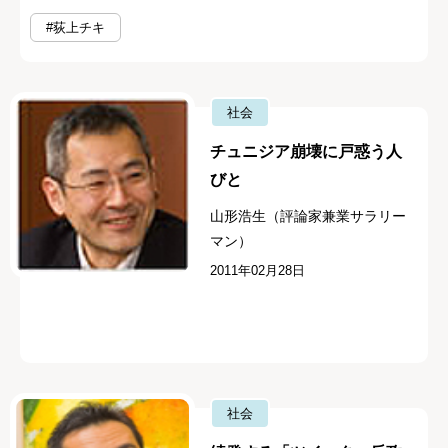
#荻上チキ
社会
チュニジア崩壊に戸惑う人
びと
山形浩生（評論家兼業サラリー
マン）
2011年02月28日
社会