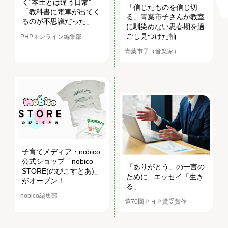
く“本土とは違う日常”
「信じたものを信じ切
「教科書に電車が出てく
る」青葉市子さんが教室
るのが不思議だった」
に馴染めない思春期を過
ごし見つけた軸
PHPオンライン編集部
青葉市子（音楽家）
子育てメディア・nobico
公式ショップ「nobico
「ありがとう」の一言の
STORE(のびこすとあ)」
ために...エッセイ「生き
がオープン！
る」
nobico編集部
第70回ＰＨＰ賞受賞作