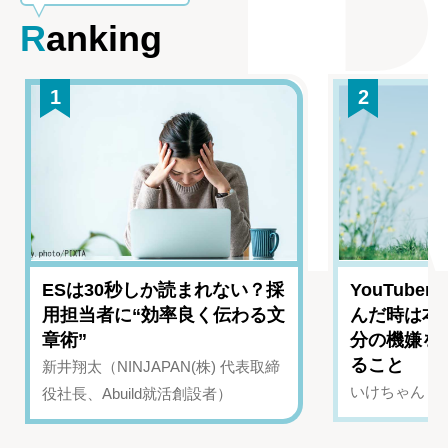
Ranking
1
2
ESは30秒しか読まれない？採
YouTub
用担当者に“効率良く伝わる文
んだ時は本
章術”
分の機嫌を
ること
新井翔太（NINJAPAN(株) 代表取締
いけちゃん（Yo
役社長、Abuild就活創設者）