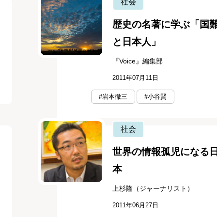
社会
歴史の名著に学ぶ「国
と日本人」
『Voice』編集部
2011年07月11日
#岩本徹三
#小谷賢
社会
世界の情報孤児になる
本
上杉隆（ジャーナリスト）
2011年06月27日