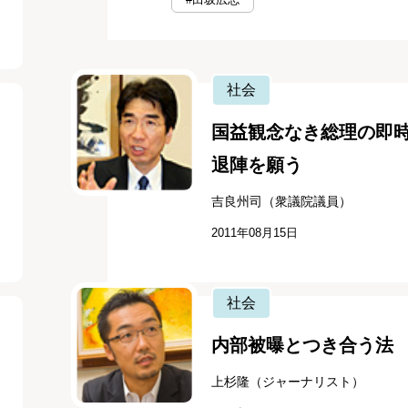
社会
国益観念なき総理の即
退陣を願う
吉良州司（衆議院議員）
2011年08月15日
社会
内部被曝とつき合う法
上杉隆（ジャーナリスト）