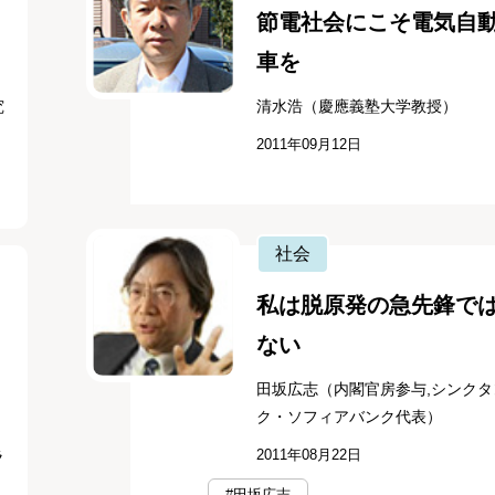
節電社会にこそ電気自
車を
究
清水浩（慶應義塾大学教授）
2011年09月12日
社会
私は脱原発の急先鋒で
ない
田坂広志（内閣官房参与,シンクタ
ク・ソフィアバンク代表）
2011年08月22日
ラ
#田坂広志