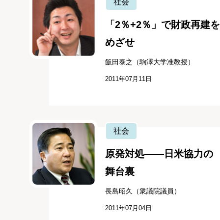
社会
「2％+2％」で財政再建を
めざせ
飯田泰之（駒澤大学准教授）
2011年07月11日
社会
原発対処――日米協力の
舞台裏
長島昭久（衆議院議員）
2011年07月04日