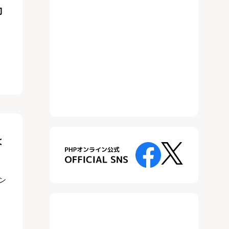
動
は
ン