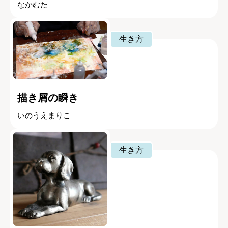
なかむた
生き方
描き屑の瞬き
いのうえまりこ
生き方