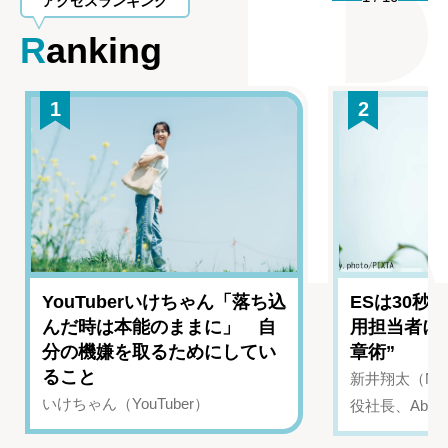
アクセスランキング
Ranking
1
2
YouTuberいけちゃん「落ち込
ESは30秒
んだ時は本能のままに」 自
用担当者に
分の機嫌を取るためにしてい
章術”
ること
新井翔太（NIN
いけちゃん（YouTuber）
役社長、Abui