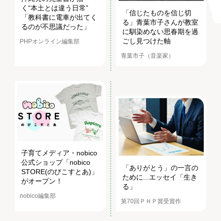
く“本土とは違う日常”
「信じたものを信じ切
「教科書に電車が出てく
る」青葉市子さんが教室
るのが不思議だった」
に馴染めない思春期を過
ごし見つけた軸
PHPオンライン編集部
青葉市子（音楽家）
子育てメディア・nobico
公式ショップ「nobico
「ありがとう」の一言の
STORE(のびこすとあ)」
ために...エッセイ「生き
がオープン！
る」
nobico編集部
第70回ＰＨＰ賞受賞作