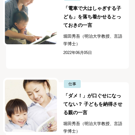
「電車で大はしゃぎする子
ども」を落ち着かせるとっ
ておきの一言
堀田秀吾（明治大学教授、言語
学博士）
2022年06月05日
仕事
「ダメ！」が口ぐせになっ
てない？ 子どもを納得させ
る親の一言
堀田秀吾（明治大学教授、言語
学博士）