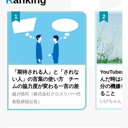
1
2
「期待される人」と「されな
YouTub
い人」の言葉の使い方 チー
んだ時は本
ムの協力度が変わる一言の差
分の機嫌を
ること
越川慎司（株式会社クロスリバー代
いけちゃん（Yo
表取締役社長）