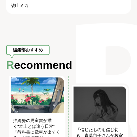
柴山ミカ
編集部おすすめ
Recommend
沖縄発の児童書が描
く“本土とは違う日常”
「信じたものを信じ切
「教科書に電車が出てく
る」青葉市子さんが教室