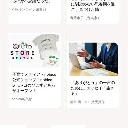
るのが不思議だった」
に馴染めない思春期を過
ごし見つけた軸
PHPオンライン編集部
青葉市子（音楽家）
子育てメディア・nobico
公式ショップ「nobico
「ありがとう」の一言の
STORE(のびこすとあ)」
ために...エッセイ「生き
がオープン！
る」
nobico編集部
第70回ＰＨＰ賞受賞作