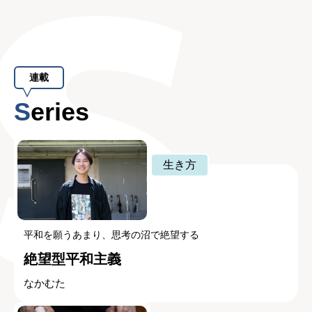
連載
Series
生き方
平和を願うあまり、思考の沼で絶望する
絶望型平和主義
なかむた