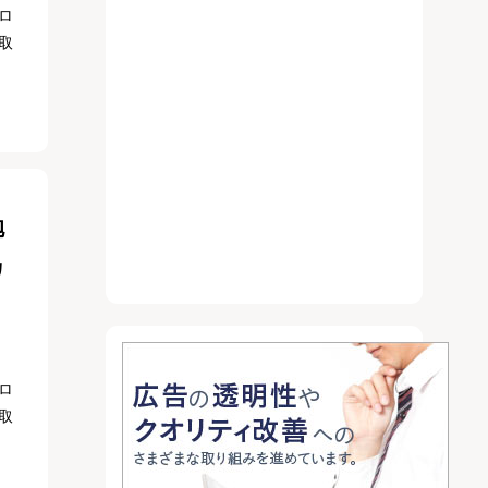
ロ
取
抱
カ
ロ
取