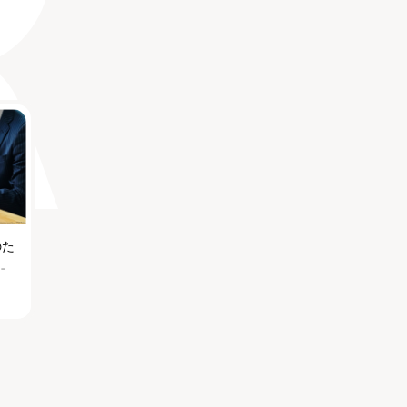
のた
る」