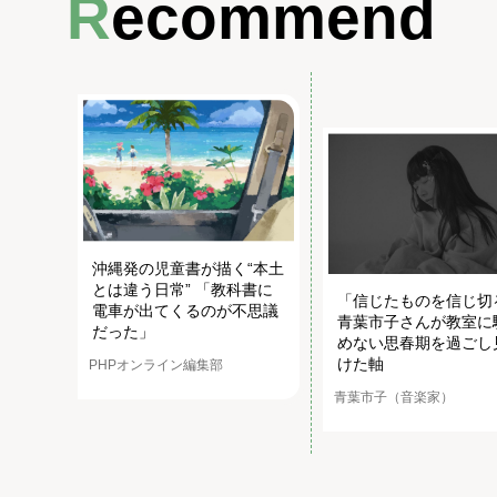
Recommend
沖縄発の児童書が描く“本土
とは違う日常” 「教科書に
「信じたものを信じ切
電車が出てくるのが不思議
青葉市子さんが教室に
だった」
めない思春期を過ごし
けた軸
PHPオンライン編集部
青葉市子（音楽家）