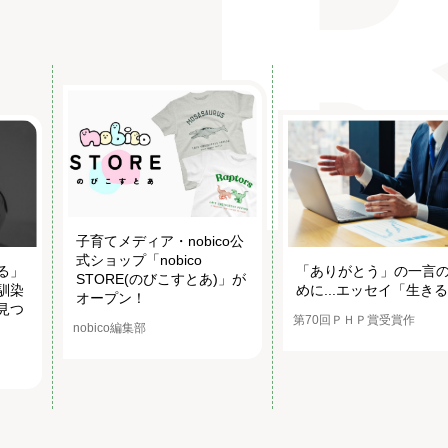
子育てメディア・nobico公
式ショップ「nobico
る」
「ありがとう」の一言
STORE(のびこすとあ)」が
馴染
めに...エッセイ「生き
オープン！
見つ
第70回ＰＨＰ賞受賞作
nobico編集部