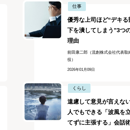
仕事
優秀な上司ほど“デキる
下を潰してしまう”3つ
理由
前田康二郎（流創株式会社代表取
役）
2026年01月09日
くらし
遠慮して意見が言えな
人でもできる「波風を
てずに主張する」会話