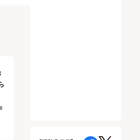
お
ら
締