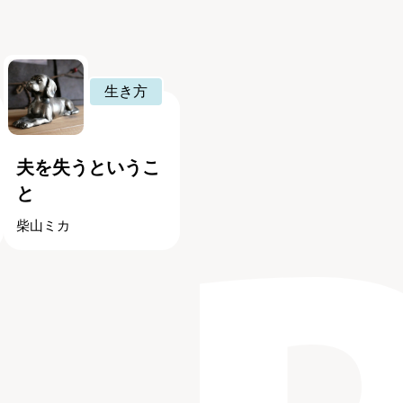
生き方
夫を失うというこ
と
柴山ミカ