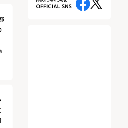
部
の
締
い
立
術