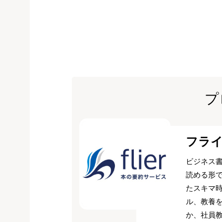
プ
フラ
ビジネス書
読める形
たスキマ
ル、教養
か、社員