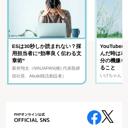
ESは30秒しか読まれない？採
YouTub
用担当者に“効率良く伝わる文
んだ時は本
章術”
分の機嫌を
ること
新井翔太（NINJAPAN(株) 代表取締
いけちゃん（Yo
役社長、Abuild就活創設者）