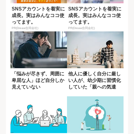
SNSアカウントを着実に
SNSアカウントを着実に
成長。実はみんなココ使
成長。実はみんなココ使
ってます。
ってます。
PR(Dreaw合同会社)
PR(Dreaw合同会社)
「悩みが尽きず、周囲に
他人に優しく自分に厳し
卑屈な人」ほど自分しか
い人が、幼少期に習慣化
見えていない
していた「親への気遣
い」