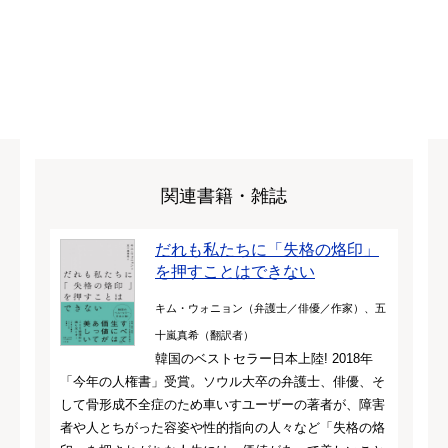
関連書籍・雑誌
だれも私たちに「失格の烙印」
を押すことはできない
キム・ウォニョン（弁護士／俳優／作家）、五
十嵐真希（翻訳者）
韓国のベストセラー日本上陸! 2018年
「今年の人権書」受賞。ソウル大卒の弁護士、俳優、そ
して骨形成不全症のため車いすユーザーの著者が、障害
者や人とちがった容姿や性的指向の人々など「失格の烙