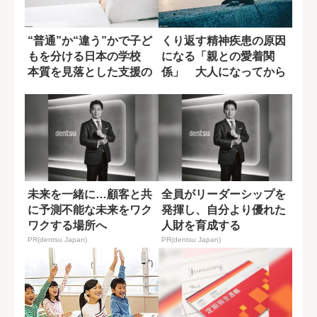
“普通”か“違う”かで子ど
くり返す精神疾患の原因
もを分ける日本の学校
になる「親との愛着関
本質を見落とした支援の
係」 大人になってから
問題点
克服するには?
未来を一緒に…顧客と共
全員がリーダーシップを
に予測不能な未来をワク
発揮し、自分より優れた
ワクする場所へ
人財を育成する
PR(dentsu Japan)
PR(dentsu Japan)