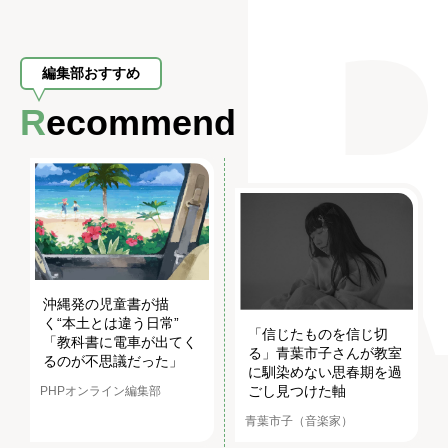
編集部おすすめ
Recommend
沖縄発の児童書が描
く“本土とは違う日常”
「信じたものを信じ切
「教科書に電車が出てく
る」青葉市子さんが教室
るのが不思議だった」
に馴染めない思春期を過
ごし見つけた軸
PHPオンライン編集部
青葉市子（音楽家）