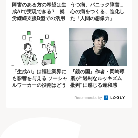
障害のある方の希望は生
うつ病、パニック障害...
成AIで実現できる? 就
心の病をつくる、進化し
労継続支援B型での活用
た「人間の想像力」
事例
「生成AI」は福祉業界に
『鏡の国』作者・岡崎琢
も影響を与える ソーシャ
磨が“過剰なルッキズム
ルワーカーの役割はどう
批判”に感じる違和感
変わる?
Recommended by