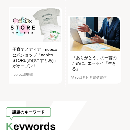
子育てメディア・nobico
公式ショップ「nobico
「ありがとう」の一言の
STORE(のびこすとあ)」
ために...エッセイ「生き
がオープン！
る」
nobico編集部
第70回ＰＨＰ賞受賞作
話題のキーワード
Keywords