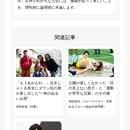
印」を押されがちな人生には、価値があって美しいこと
を、理性的に論理的に弁論します。
関連記事
「もうあかんわ…」泣きじ
公園が楽しくなかった「目
ゃくる長女にダウン症の弟
の見えない息子」と「運動
が差し出した“一杯のぬる
が苦手な父親」のその後
いお茶”
澤田智洋（コピーライター・世界
岸田奈美（作家）
ゆるスポーツ協会代表理事）