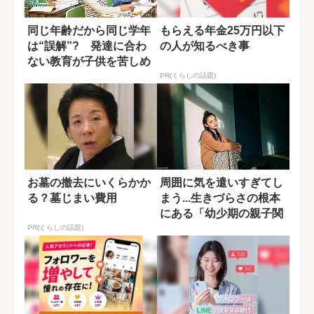
同じ年齢だから同じ学年
もらえる年金25万円以下
は“誤解”? 発達に合わ
の人が知るべき事
ない教育が子供を苦しめ
る理由
PR(くらしの話題)
お墓の撤去にいくらかか
周囲に気を遣いすぎてし
る？墓じまい費用
まう...生きづらさの根本
にある「幼少期の親子関
係」
PR(くらしの話題)