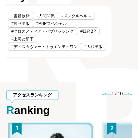
#書籍抜粋
#人間関係
#メンタルヘルス
#辰巳出版
#PHPスペシャル
#クロスメディア・パブリッシング
#日経BP
#上司と部下
#ディスカヴァー・トゥエンティワン
#大和出版
1
/
10
アクセスランキング
Ranking
1
2