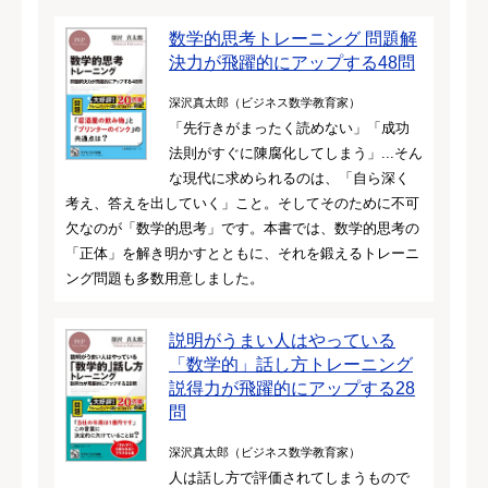
数学的思考トレーニング 問題解
決力が飛躍的にアップする48問
深沢真太郎（ビジネス数学教育家）
「先行きがまったく読めない」「成功
法則がすぐに陳腐化してしまう」...そん
な現代に求められるのは、「自ら深く
考え、答えを出していく」こと。そしてそのために不可
欠なのが「数学的思考」です。本書では、数学的思考の
「正体」を解き明かすとともに、それを鍛えるトレーニ
ング問題も多数用意しました。
説明がうまい人はやっている
「数学的」話し方トレーニング
説得力が飛躍的にアップする28
問
深沢真太郎（ビジネス数学教育家）
人は話し方で評価されてしまうもので