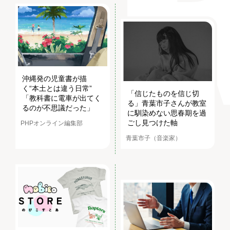
沖縄発の児童書が描
く“本土とは違う日常”
「信じたものを信じ切
「教科書に電車が出てく
る」青葉市子さんが教室
るのが不思議だった」
に馴染めない思春期を過
ごし見つけた軸
PHPオンライン編集部
青葉市子（音楽家）