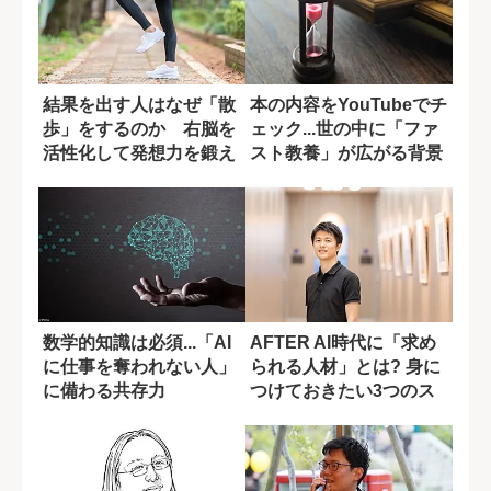
結果を出す人はなぜ「散
本の内容をYouTubeでチ
歩」をするのか 右脳を
ェック...世の中に「ファ
活性化して発想力を鍛え
スト教養」が広がる背景
る3つのコツ
数学的知識は必須...「AI
AFTER AI時代に「求め
に仕事を奪われない人」
られる人材」とは? 身に
に備わる共存力
つけておきたい3つのス
キル