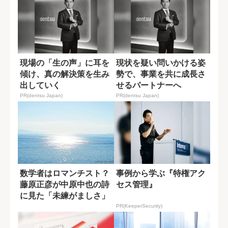
現場の「生の声」に耳を
現状を疑い問いかける姿
傾け、真の解決策を生み
勢で、事業を共に成長さ
出していく
せるパートナーへ
PR(dentsu Japan)
PR(dentsu Japan)
数学者はロマンチスト？
事例から学ぶ『特権アク
藤原正彦が中原中也の詩
セス管理』
に見た「未練がましさ」
PR(KeeperSecurity)