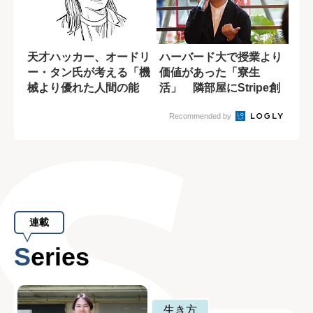
天才ハッカー、オードリ
ハーバード大で授業より
ー・タン氏が考える「機
価値があった「寮生
械より優れた人間の能
活」 隣部屋にStripe創
力」とは?
業者、ノーベ...
Recommended by
連載
Series
生き方