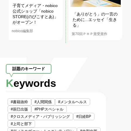
子育てメディア・nobico
公式ショップ「nobico
「ありがとう」の一言の
STORE(のびこすとあ)」
ために...エッセイ「生き
がオープン！
る」
nobico編集部
第70回ＰＨＰ賞受賞作
話題のキーワード
Keywords
#書籍抜粋
#人間関係
#メンタルヘルス
#辰巳出版
#PHPスペシャル
#クロスメディア・パブリッシング
#日経BP
#上司と部下