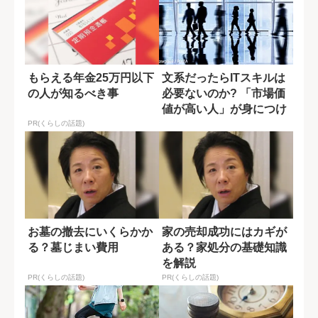
もらえる年金25万円以下
文系だったらITスキルは
の人が知るべき事
必要ないのか? 「市場価
値が高い人」が身につけ
ている素養
PR(くらしの話題)
お墓の撤去にいくらかか
家の売却成功にはカギが
る？墓じまい費用
ある？家処分の基礎知識
を解説
PR(くらしの話題)
PR(くらしの話題)