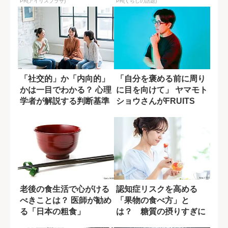
PR(アイリスプラザ)
PR(くらしの話題)
「社交的」か「内向的」
「自分を褒める前に周り
かは一目でわかる？ 心理
に目を向けて」 ヤマモト
学者が解説する判断基準
ショウさんがFRUITS
ZIPP...
老後の食生活で心がける
認知症リスクを高める
べきことは？ 医師が勧め
「果物の食べ方」と
る「日本の粗食」
は？ 糖質の摂りすぎに
潜む盲点