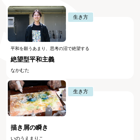
生き方
平和を願うあまり、思考の沼で絶望する
絶望型平和主義
なかむた
生き方
描き屑の瞬き
いのうえまりこ