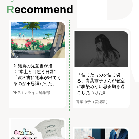
Recommend
沖縄発の児童書が描
く“本土とは違う日常”
「信じたものを信じ切
「教科書に電車が出てく
る」青葉市子さんが教室
るのが不思議だった」
に馴染めない思春期を過
ごし見つけた軸
PHPオンライン編集部
青葉市子（音楽家）