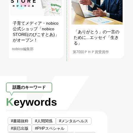
子育てメディア・nobico
公式ショップ「nobico
「ありがとう」の一言の
STORE(のびこすとあ)」
ために...エッセイ「生き
がオープン！
る」
nobico編集部
第70回ＰＨＰ賞受賞作
話題のキーワード
Keywords
#書籍抜粋
#人間関係
#メンタルヘルス
#辰巳出版
#PHPスペシャル