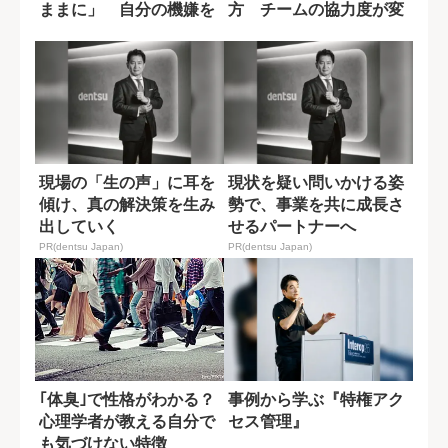
ままに」 自分の機嫌を
方 チームの協力度が変
取るために...
わる一言の差
現場の「生の声」に耳を
現状を疑い問いかける姿
傾け、真の解決策を生み
勢で、事業を共に成長さ
出していく
せるパートナーへ
PR(dentsu Japan)
PR(dentsu Japan)
｢体臭｣で性格がわかる？
事例から学ぶ『特権アク
心理学者が教える自分で
セス管理』
も気づけない特徴