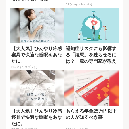
PR(KeeperSecurity)
【大人気】ひんやり冷感
認知症リスクにも影響す
寝具で快適な睡眠をあな
る「海馬」を甦らせるに
たに。
は？ 脳の専門家が教え
る運動習慣
PR(アイリスプラザ)
【大人気】ひんやり冷感
もらえる年金25万円以下
寝具で快適な睡眠をあな
の人が知るべき事
たに。