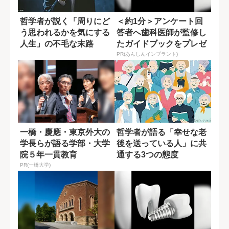
哲学者が説く「周りにど
＜約1分＞アンケート回
う思われるかを気にする
答者へ歯科医師が監修し
人生」の不毛な末路
たガイドブックをプレゼ
ント。65歳以...
PR(あんしんインプラント)
一橋・慶應・東京外大の
哲学者が語る「幸せな老
学長らが語る学部・大学
後を送っている人」に共
院５年一貫教育
通する3つの態度
PR(一橋大学)