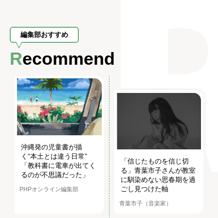
編集部おすすめ
Recommend
沖縄発の児童書が描
く“本土とは違う日常”
「信じたものを信じ切
「教科書に電車が出てく
る」青葉市子さんが教室
るのが不思議だった」
に馴染めない思春期を過
ごし見つけた軸
PHPオンライン編集部
青葉市子（音楽家）