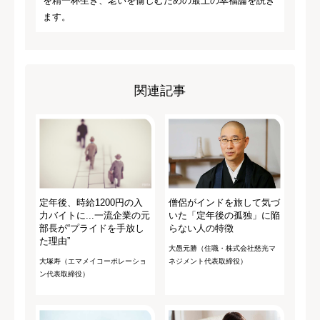
を精一杯生き、老いを愉しむための最上の幸福論を説き
ます。
関連記事
定年後、時給1200円の入
僧侶がインドを旅して気づ
力バイトに...一流企業の元
いた「定年後の孤独」に陥
部長が“プライドを手放し
らない人の特徴
た理由”
大愚元勝（住職・株式会社慈光マ
大塚寿（エマメイコーポレーショ
ネジメント代表取締役）
ン代表取締役）