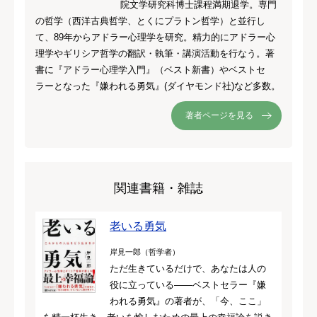
院文学研究科博士課程満期退学。専門
の哲学（西洋古典哲学、とくにプラトン哲学）と並行し
て、89年からアドラー心理学を研究。精力的にアドラー心
理学やギリシア哲学の翻訳・執筆・講演活動を行なう。著
書に『アドラー心理学入門』（ベスト新書）やベストセ
ラーとなった『嫌われる勇気』(ダイヤモンド社)など多数。
著者ページを見る
関連書籍・雑誌
老いる勇気
岸見一郎（哲学者）
ただ生きているだけで、あなたは人の
役に立っている――ベストセラー『嫌
われる勇気』の著者が、「今、ここ」