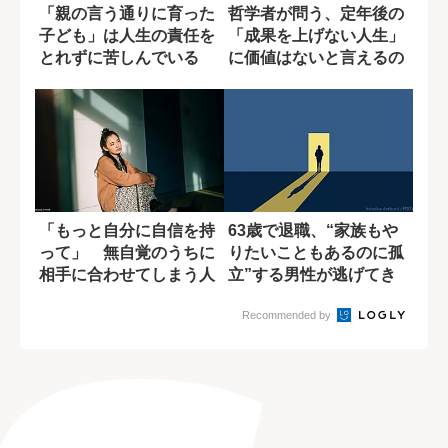
「親の言う通りに育った
哲学者が問う、定年後の
子ども」は人生の責任を
「成果を上げない人生」
とれずに苦しんでいる
に価値はないと言えるの
か?
「もっと自分に自信を持
63歳で退職、“家族もや
って」 無自覚のうちに
りたいこともあるのに孤
相手に合わせてしまう人
立”する男性が逃げてき
の特徴
たこととは?
Recommended by