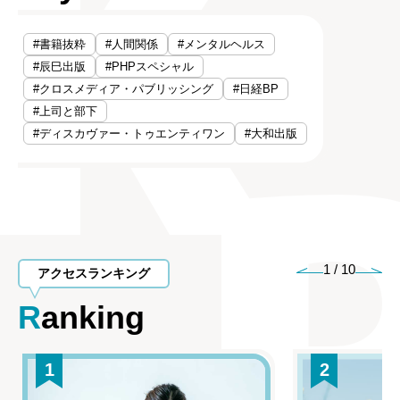
#書籍抜粋
#人間関係
#メンタルヘルス
#辰巳出版
#PHPスペシャル
#クロスメディア・パブリッシング
#日経BP
#上司と部下
#ディスカヴァー・トゥエンティワン
#大和出版
1
/
10
アクセスランキング
Ranking
1
2