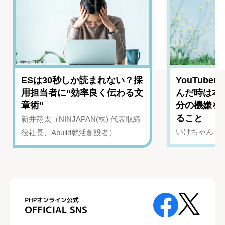
ESは30秒しか読まれない？採
YouTub
用担当者に“効率良く伝わる文
んだ時は本
章術”
分の機嫌を
ること
新井翔太（NINJAPAN(株) 代表取締
いけちゃん（Yo
役社長、Abuild就活創設者）