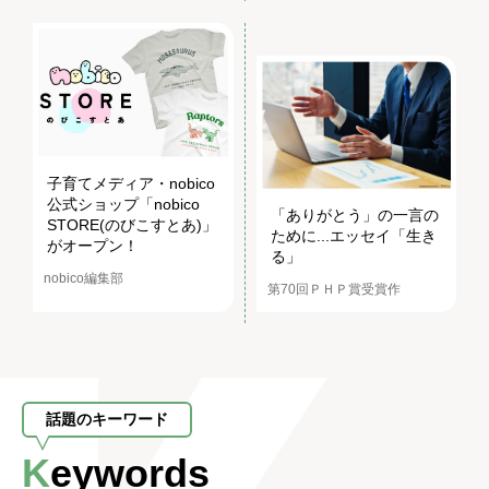
子育てメディア・nobico
公式ショップ「nobico
「ありがとう」の一言の
STORE(のびこすとあ)」
ために...エッセイ「生き
がオープン！
る」
nobico編集部
第70回ＰＨＰ賞受賞作
話題のキーワード
Keywords