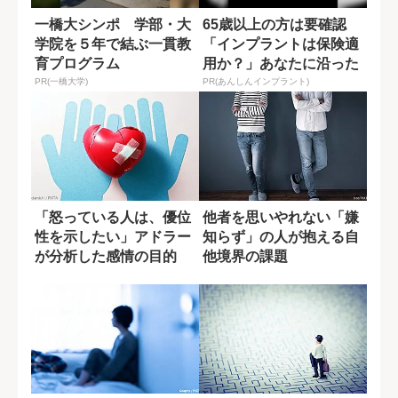
一橋大シンポ 学部・大
65歳以上の方は要確認
学院を５年で結ぶ一貫教
「インプラントは保険適
育プログラム
用か？」あなたに沿った
治療法や費用を...
PR(一橋大学)
PR(あんしんインプラント)
「怒っている人は、優位
他者を思いやれない「嫌
性を示したい」アドラー
知らず」の人が抱える自
が分析した感情の目的
他境界の課題