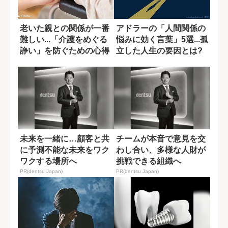
老いた親との関係が一番
アドラーの「人間関係の
難しい...「介護をめぐる
悩みに効く言葉」5選...孤
諍い」を防ぐための心得
立した人生の要因とは?
未来を一緒に…顧客と共
チームが本音で意見を交
に予測不能な未来をワク
わし合い、多様な人財が
ワクする場所へ
挑戦できる組織へ
PR(dentsu Japan)
PR(dentsu Japan)