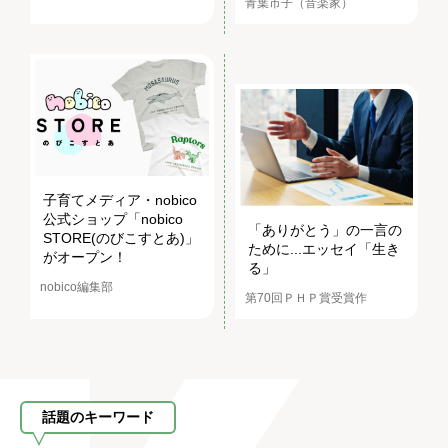
青葉市子（音楽家）
子育てメディア・nobico
公式ショップ「nobico
「ありがとう」の一言の
STORE(のびこすとあ)」
ために...エッセイ「生き
がオープン！
る」
nobico編集部
第70回ＰＨＰ賞受賞作
話題のキーワード