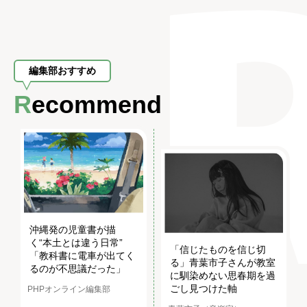
編集部おすすめ
Recommend
沖縄発の児童書が描
く“本土とは違う日常”
「信じたものを信じ切
「教科書に電車が出てく
る」青葉市子さんが教室
るのが不思議だった」
に馴染めない思春期を過
ごし見つけた軸
PHPオンライン編集部