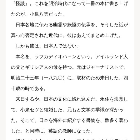
『怪談』。これを明治時代になって一冊の本に書き上げ
たのが、小泉八雲だった。
日本各地に伝わる幽霊や妖怪の伝承を、そうした話が
真っ向否定された近代に、彼はあえてまとめ上げた。
しかも彼は、日本人ではない。
本名を、ラフカディオハ－ンという。アイルランド人
の父とギリシア人の母を持つ。元はジャーナリストで、
明治二十三年（一八九〇）に、取材のため来日した。四
十歳の時である。
来日するや、日本の文化に惚れ込んだ。永住を決意し
て、小泉セツと結婚した。元もと文学の学識が深かっ
た。そこで、日本を海外に紹介する書物を、数多く著わ
した。と同時に、英語の教師になった。