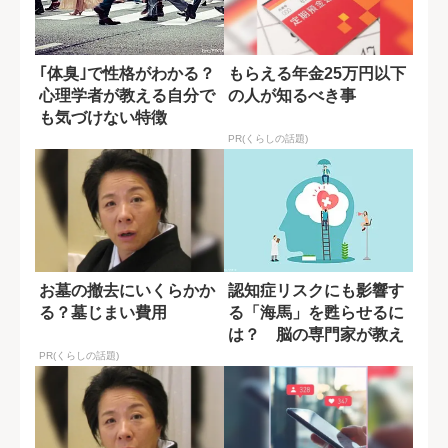
｢体臭｣で性格がわかる？
もらえる年金25万円以下
心理学者が教える自分で
の人が知るべき事
も気づけない特徴
PR(くらしの話題)
お墓の撤去にいくらかか
認知症リスクにも影響す
る？墓じまい費用
る「海馬」を甦らせるに
は？ 脳の専門家が教え
る運動習慣
PR(くらしの話題)