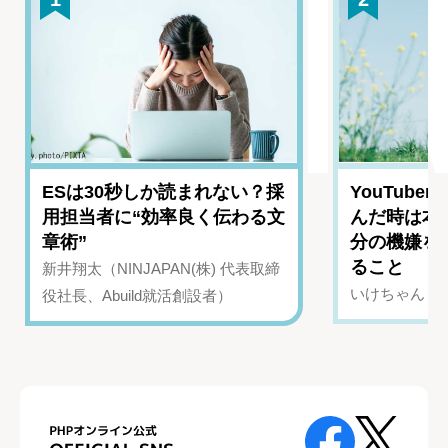
ESは30秒しか読まれない？採
YouTub
用担当者に“効率良く伝わる文
んだ時は本
章術”
分の機嫌を
ること
新井翔太（NINJAPAN(株) 代表取締
いけちゃん（Yo
役社長、Abuild就活創設者）