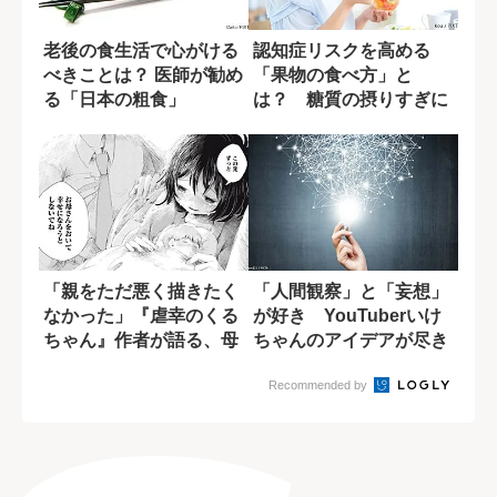
老後の食生活で心がける
認知症リスクを高める
べきことは？ 医師が勧め
「果物の食べ方」と
る「日本の粗食」
は？ 糖質の摂りすぎに
潜む盲点
「親をただ悪く描きたく
「人間観察」と「妄想」
なかった」『虐幸のくる
が好き YouTuberいけ
ちゃん』作者が語る、母
ちゃんのアイデアが尽き
親を悪人にしな...
ない理由
Recommended by