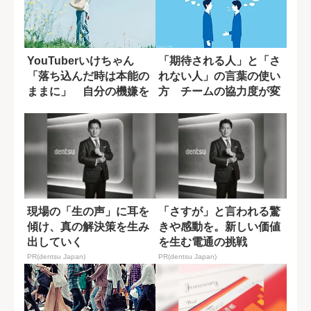
YouTuberいけちゃん
「期待される人」と「さ
「落ち込んだ時は本能の
れない人」の言葉の使い
ままに」 自分の機嫌を
方 チームの協力度が変
取るために...
わる一言の差
現場の「生の声」に耳を
「さすが」と言われる驚
傾け、真の解決策を生み
きや感動を。新しい価値
出していく
を生む電通の挑戦
PR(dentsu Japan)
PR(dentsu Japan)