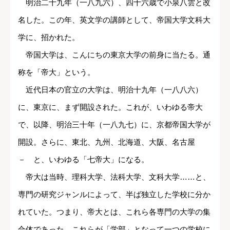
明治二十九年（一八九六）、四十六歳で小泉八雲と改
名した。この年、英文学の講師として、帝国大学文科大
学に、招かれた。
帝国大学は、こんにちの東京大学の前身に当たる。通
称を「帝大」という。
近代日本の官立の大学は、明治十九年（一八八六）
に、東京に、まず開設された。これが、いわゆる帝大
で、以降、明治三十年（一八九七）に、京都帝国大学が
開設。さらに、東北、九州、北海道、大阪、名古屋
－ と、いわゆる「七帝大」になる。
帝大は当時、理科大学、法科大学、文科大学……と、
専門の研究ジャンルによって、半ば独立した学校に分か
れていた。つまり、帝大とは、これら各専門の大学の集
合体であった。これらが「学部」となって一つの学校に