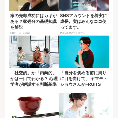
家の売却成功にはカギが
SNSアカウントを着実に
ある？家処分の基礎知識
成長。実はみんなココ使
を解説
ってます。
PR(くらしの話題)
PR(Dreaw合同会社)
「社交的」か「内向的」
「自分を褒める前に周り
かは一目でわかる？ 心理
に目を向けて」 ヤマモト
学者が解説する判断基準
ショウさんがFRUITS
ZIPP...