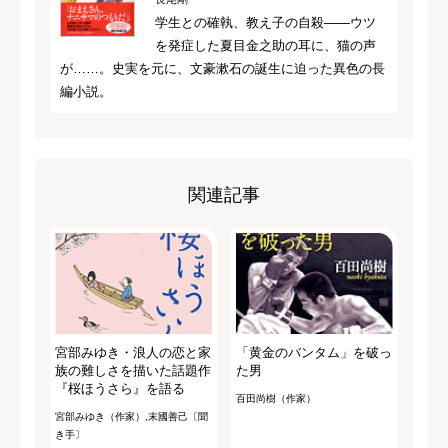
学生との確執、教え子の自殺――ウツ
を発症した夏目金之助の耳に、猫の声
が……。史実を元に、文豪漱石の誕生に迫った異色の長
編小説。
関連記事
宮部みゆき・浪人の恋と家
「黄金のバンタム」を破っ
族の難しさを描いた話題作
た男
『桜ほうさら』を語る
百田尚樹（作家）
宮部みゆき（作家）,末國善己〔聞
き手〕