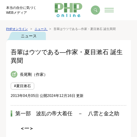
本当の自分に気づく
WEBメディア
PHPオンライン
ニュース
吾輩はウツである―作家・夏目漱石 誕生異聞
ニュース
吾輩はウツである―作家・夏目漱石 誕生
異聞
長尾剛（作家）
#夏目漱石
2013年04月05日 公開
2024年12月16日 更新
第一部 波乱の帝大着任 － 八雲と金之助
＜一＞