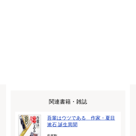
関連書籍・雑誌
吾輩はウツである 作家・夏目
漱石 誕生異聞
長尾剛