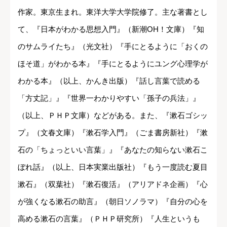
作家。東京生まれ。東洋大学大学院修了。
主な著書とし
て、『日本がわかる思想入門』（新潮OH！文庫）『知
のサムライたち』（光文社）『手にとるように「おくの
ほそ道」がわかる本』『手にとるようにユング心理学が
わかる本』（以上、かんき出版）『話し言葉で読める
「方丈記」』『世界一わかりやすい「孫子の兵法」』
（以上、ＰＨＰ文庫）などがある。また、『漱石ゴシッ
プ』（文春文庫）『漱石学入門』（ごま書房新社）『漱
石の「ちょっといい言葉」』『あなたの知らない漱石こ
ぼれ話』（以上、日本実業出版社）『もう一度読む夏目
漱石』（双葉社）『漱石復活』（アリアドネ企画）『心
が強くなる漱石の助言』（朝日ソノラマ）『自分の心を
高める漱石の言葉』（ＰＨＰ研究所）『人生というも