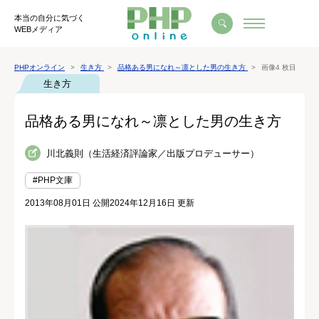
本当の自分に気づく
WEBメディア
PHPオンライン
生き方
品格ある男になれ～凛とした男の生き方
画像4 枚目
生き方
品格ある男になれ～凛とした男の生き方
川北義則（生活経済評論家／出版プロデューサー）
#PHP文庫
2013年08月01日 公開
2024年12月16日 更新