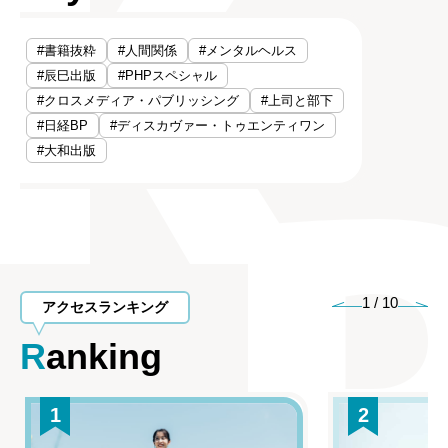
#書籍抜粋
#人間関係
#メンタルヘルス
#辰巳出版
#PHPスペシャル
#クロスメディア・パブリッシング
#上司と部下
#日経BP
#ディスカヴァー・トゥエンティワン
#大和出版
1
/
10
アクセスランキング
Ranking
1
2