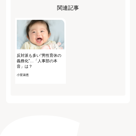
関連記事
反対派も多い“男性育休の
義務化”…「人事部の本
音」は？
小室淑恵