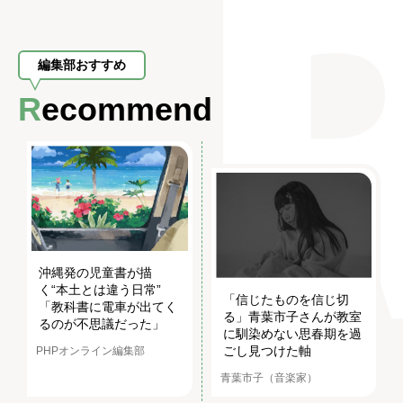
編集部おすすめ
Recommend
沖縄発の児童書が描
く“本土とは違う日常”
「信じたものを信じ切
「教科書に電車が出てく
る」青葉市子さんが教室
るのが不思議だった」
に馴染めない思春期を過
ごし見つけた軸
PHPオンライン編集部
青葉市子（音楽家）