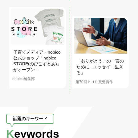
子育てメディア・nobico
公式ショップ「nobico
「ありがとう」の一言の
STORE(のびこすとあ)」
ために...エッセイ「生き
がオープン！
る」
nobico編集部
第70回ＰＨＰ賞受賞作
話題のキーワード
Keywords