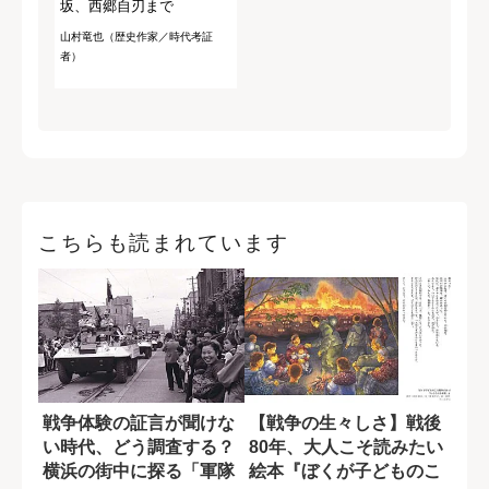
坂、西郷自刃まで
山村竜也（歴史作家／時代考証
者）
こちらも読まれています
戦争体験の証言が聞けな
【戦争の生々しさ】戦後
い時代、どう調査する？
80年、大人こそ読みたい
横浜の街中に探る「軍隊
絵本『ぼくが子どものこ