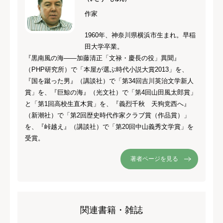
作家
1960年、神奈川県横浜市生まれ。早稲
田大学卒業。
『黒南風の海――加藤清正「文禄・慶長の役」異聞』
（PHP研究所）で「本屋が選ぶ時代小説大賞2013」を、
『国を蹴った男』（講談社）で「第34回吉川英治文学新人
賞」を、『巨鯨の海』（光文社）で「第4回山田風太郎賞」
と「第1回高校生直木賞」を、『義烈千秋 天狗党西へ』
（新潮社）で「第2回歴史時代作家クラブ賞（作品賞）」
を、『峠越え』（講談社）で「第20回中山義秀文学賞」を
受賞。
著者ページを見る
関連書籍・雑誌