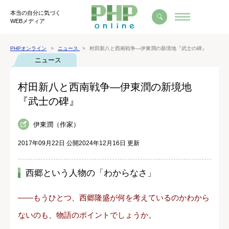
本当の自分に気づく
WEBメディア
PHPオンライン
ニュース
村田新八と西南戦争―伊東潤の新境地『武士の碑』
ニュース
村田新八と西南戦争―伊東潤の新境地
『武士の碑』
伊東潤（作家）
2017年09月22日 公開
2024年12月16日 更新
西郷という人物の「わからなさ」
――もうひとつ、西郷隆盛が何を考えているのかわから
ないのも、物語のポイントでしょうか。