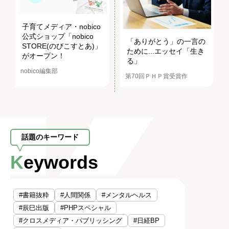
子育てメディア・nobico
公式ショップ「nobico
「ありがとう」の一言の
STORE(のびこすとあ)」
ために...エッセイ「生き
がオープン！
る」
nobico編集部
第70回ＰＨＰ賞受賞作
話題のキーワード
Keywords
#書籍抜粋
#人間関係
#メンタルヘルス
#辰巳出版
#PHPスペシャル
#クロスメディア・パブリッシング
#日経BP