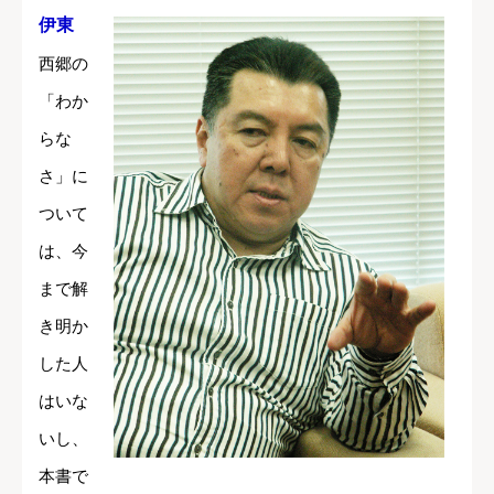
伊東
西郷の
「わか
らな
さ」に
ついて
は、今
まで解
き明か
した人
はいな
いし、
本書で