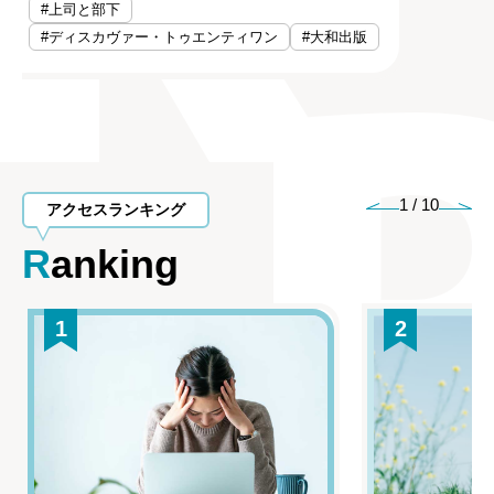
#上司と部下
#ディスカヴァー・トゥエンティワン
#大和出版
1
/
10
アクセスランキング
Ranking
1
2