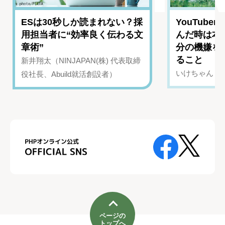
ESは30秒しか読まれない？採
YouTub
用担当者に“効率良く伝わる文
んだ時は本
章術”
分の機嫌を
ること
新井翔太（NINJAPAN(株) 代表取締
いけちゃん（Yo
役社長、Abuild就活創設者）
ページの
トップへ