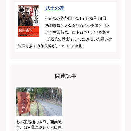
武士の碑
発売日: 2015年06月18日
伊東潤著
西郷隆盛と大久保利通の後継者と目さ
れた村田新八。西南戦争とパリを舞台
に“最後の武士”として生き抜いた新八の
活躍を描く力作長編が、ついに文庫化。
関連記事
わが国最後の内戦、西南戦
争とは～薩軍決起から田原