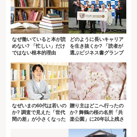
なぜ働いていると本が読
どのように長いキャリア
めない? 「忙しい」だけ
を生き抜くか? 「読者が
ではない根本的理由
選ぶビジネス書グランプ
リ2025」...
なぜいまの60代は若いの
贈り主はどこへ行ったの
か? 調査で見えた「世代
か? 舞鶴の桜の名所「共
間の差」が小さくなった
楽公園」に20年以上残さ
理由
れた“日系...