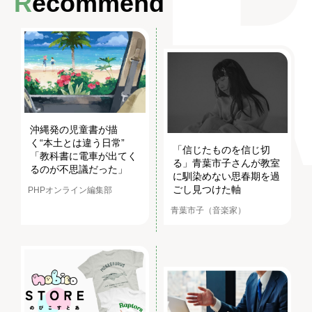
Recommend
沖縄発の児童書が描
く“本土とは違う日常”
「信じたものを信じ切
「教科書に電車が出てく
る」青葉市子さんが教室
るのが不思議だった」
に馴染めない思春期を過
ごし見つけた軸
PHPオンライン編集部
青葉市子（音楽家）