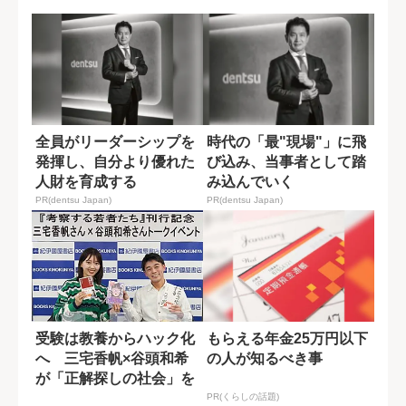
の痕跡」
ろ戦争があっ...
全員がリーダーシップを
時代の「最"現場"」に飛
発揮し、自分より優れた
び込み、当事者として踏
人財を育成する
み込んでいく
PR(dentsu Japan)
PR(dentsu Japan)
受験は教養からハック化
もらえる年金25万円以下
へ 三宅香帆×谷頭和希
の人が知るべき事
が「正解探しの社会」を
語る
PR(くらしの話題)