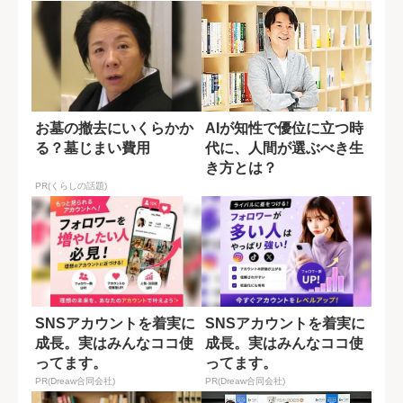
お墓の撤去にいくらかか
AIが知性で優位に立つ時
る？墓じまい費用
代に、人間が選ぶべき生
き方とは？
PR(くらしの話題)
SNSアカウントを着実に
SNSアカウントを着実に
成長。実はみんなココ使
成長。実はみんなココ使
ってます。
ってます。
PR(Dreaw合同会社)
PR(Dreaw合同会社)