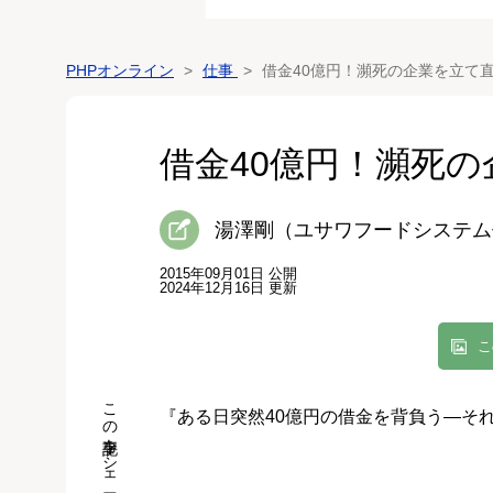
PHPオンライン
仕事
借金40億円！瀕死の企業を立て
借金40億円！瀕死
湯澤剛（ユサワフードシステム
2015年09月01日 公開
2024年12月16日 更新
こ
この記事をシェア
『ある日突然40億円の借金を背負う―そ